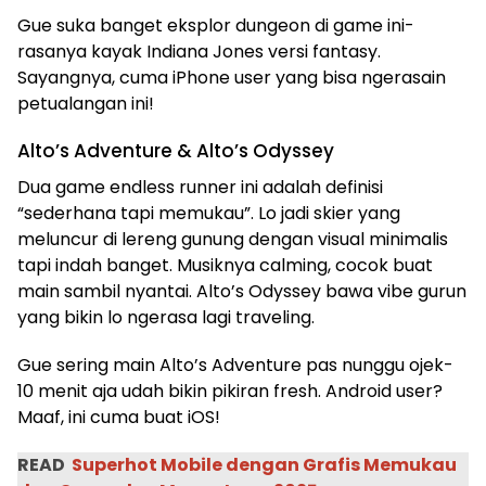
Gue suka banget eksplor dungeon di game ini-
rasanya kayak Indiana Jones versi fantasy.
Sayangnya, cuma iPhone user yang bisa ngerasain
petualangan ini!
Alto’s Adventure & Alto’s Odyssey
Dua game endless runner ini adalah definisi
“sederhana tapi memukau”. Lo jadi skier yang
meluncur di lereng gunung dengan visual minimalis
tapi indah banget. Musiknya calming, cocok buat
main sambil nyantai. Alto’s Odyssey bawa vibe gurun
yang bikin lo ngerasa lagi traveling.
Gue sering main Alto’s Adventure pas nunggu ojek-
10 menit aja udah bikin pikiran fresh. Android user?
Maaf, ini cuma buat iOS!
READ
Superhot Mobile dengan Grafis Memukau