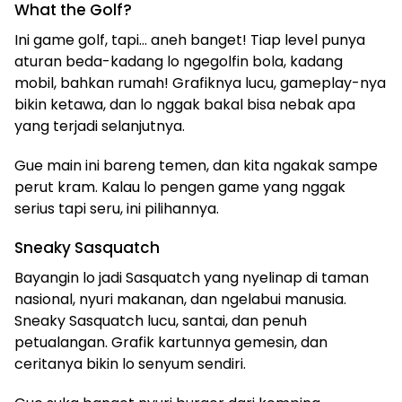
What the Golf?
Ini game golf, tapi… aneh banget! Tiap level punya
aturan beda-kadang lo ngegolfin bola, kadang
mobil, bahkan rumah! Grafiknya lucu, gameplay-nya
bikin ketawa, dan lo nggak bakal bisa nebak apa
yang terjadi selanjutnya.
Gue main ini bareng temen, dan kita ngakak sampe
perut kram. Kalau lo pengen game yang nggak
serius tapi seru, ini pilihannya.
Sneaky Sasquatch
Bayangin lo jadi Sasquatch yang nyelinap di taman
nasional, nyuri makanan, dan ngelabui manusia.
Sneaky Sasquatch lucu, santai, dan penuh
petualangan. Grafik kartunnya gemesin, dan
ceritanya bikin lo senyum sendiri.