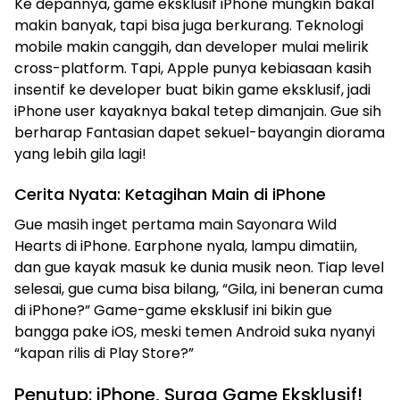
Ke depannya, game eksklusif iPhone mungkin bakal
makin banyak, tapi bisa juga berkurang. Teknologi
mobile makin canggih, dan developer mulai melirik
cross-platform. Tapi, Apple punya kebiasaan kasih
insentif ke developer buat bikin game eksklusif, jadi
iPhone user kayaknya bakal tetep dimanjain. Gue sih
berharap Fantasian dapet sekuel-bayangin diorama
yang lebih gila lagi!
Cerita Nyata: Ketagihan Main di iPhone
Gue masih inget pertama main Sayonara Wild
Hearts di iPhone. Earphone nyala, lampu dimatiin,
dan gue kayak masuk ke dunia musik neon. Tiap level
selesai, gue cuma bisa bilang, “Gila, ini beneran cuma
di iPhone?” Game-game eksklusif ini bikin gue
bangga pake iOS, meski temen Android suka nyanyi
“kapan rilis di Play Store?”
Penutup: iPhone, Surga Game Eksklusif!