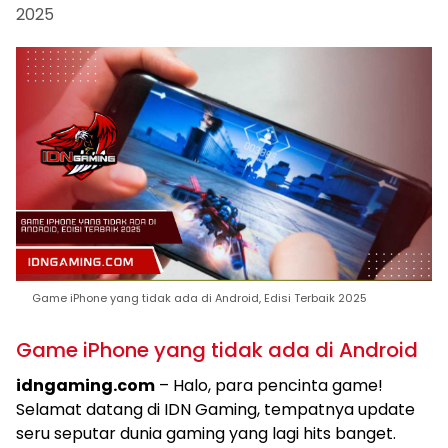
2025
Game iPhone yang tidak ada di Android, Edisi Terbaik 2025
Game iPhone yang tidak ada di Android
idngaming.com
– Halo, para pencinta game!
Selamat datang di IDN Gaming, tempatnya update
seru seputar dunia gaming yang lagi hits banget.