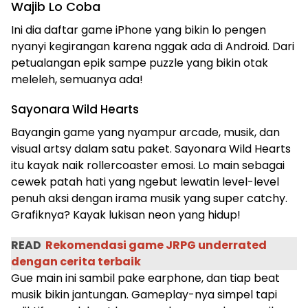
Wajib Lo Coba
Ini dia daftar game iPhone yang bikin lo pengen
nyanyi kegirangan karena nggak ada di Android. Dari
petualangan epik sampe puzzle yang bikin otak
meleleh, semuanya ada!
Sayonara Wild Hearts
Bayangin game yang nyampur arcade, musik, dan
visual artsy dalam satu paket. Sayonara Wild Hearts
itu kayak naik rollercoaster emosi. Lo main sebagai
cewek patah hati yang ngebut lewatin level-level
penuh aksi dengan irama musik yang super catchy.
Grafiknya? Kayak lukisan neon yang hidup!
READ
Rekomendasi game JRPG underrated
dengan cerita terbaik
Gue main ini sambil pake earphone, dan tiap beat
musik bikin jantungan. Gameplay-nya simpel tapi