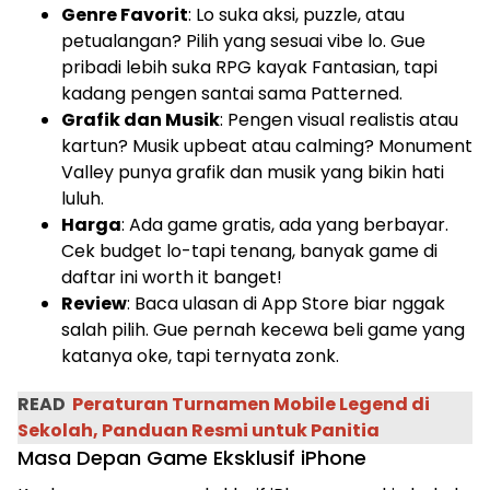
Genre Favorit
: Lo suka aksi, puzzle, atau
petualangan? Pilih yang sesuai vibe lo. Gue
pribadi lebih suka RPG kayak Fantasian, tapi
kadang pengen santai sama Patterned.
Grafik dan Musik
: Pengen visual realistis atau
kartun? Musik upbeat atau calming? Monument
Valley punya grafik dan musik yang bikin hati
luluh.
Harga
: Ada game gratis, ada yang berbayar.
Cek budget lo-tapi tenang, banyak game di
daftar ini worth it banget!
Review
: Baca ulasan di App Store biar nggak
salah pilih. Gue pernah kecewa beli game yang
katanya oke, tapi ternyata zonk.
READ
Peraturan Turnamen Mobile Legend di
Sekolah, Panduan Resmi untuk Panitia
Masa Depan Game Eksklusif iPhone