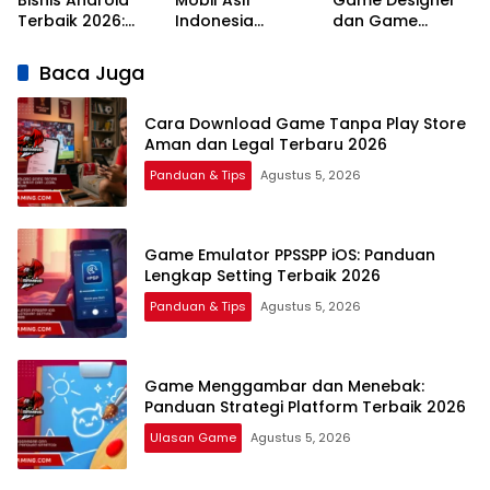
Bisnis Android
Mobil Asli
Game Designer
Terbaik 2026:
Indonesia
dan Game
Panduan Strategi
Android Terbaik
Programmer:
Usaha
2026 Paling
Panduan
Baca Juga
Realistis
Lengkap Karir,
Gaji, dan Skill
Cara Download Game Tanpa Play Store
2026
Aman dan Legal Terbaru 2026
Panduan & Tips
Agustus 5, 2026
Game Emulator PPSSPP iOS: Panduan
Lengkap Setting Terbaik 2026
Panduan & Tips
Agustus 5, 2026
Game Menggambar dan Menebak:
Panduan Strategi Platform Terbaik 2026
Ulasan Game
Agustus 5, 2026