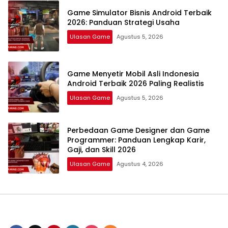
Game Simulator Bisnis Android Terbaik
2026: Panduan Strategi Usaha
Ulasan Game
Agustus 5, 2026
Game Menyetir Mobil Asli Indonesia
Android Terbaik 2026 Paling Realistis
Ulasan Game
Agustus 5, 2026
Perbedaan Game Designer dan Game
Programmer: Panduan Lengkap Karir,
Gaji, dan Skill 2026
Ulasan Game
Agustus 4, 2026