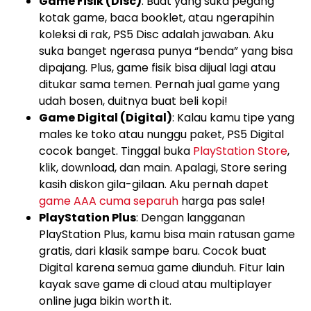
Game Fisik (Disc)
: Buat yang suka pegang
kotak game, baca booklet, atau ngerapihin
koleksi di rak, PS5 Disc adalah jawaban. Aku
suka banget ngerasa punya “benda” yang bisa
dipajang. Plus, game fisik bisa dijual lagi atau
ditukar sama temen. Pernah jual game yang
udah bosen, duitnya buat beli kopi!
Game Digital (Digital)
: Kalau kamu tipe yang
males ke toko atau nunggu paket, PS5 Digital
cocok banget. Tinggal buka
PlayStation Store
,
klik, download, dan main. Apalagi, Store sering
kasih diskon gila-gilaan. Aku pernah dapet
game AAA cuma separuh
harga pas sale!
PlayStation Plus
: Dengan langganan
PlayStation Plus, kamu bisa main ratusan game
gratis, dari klasik sampe baru. Cocok buat
Digital karena semua game diunduh. Fitur lain
kayak save game di cloud atau multiplayer
online juga bikin worth it.