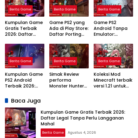
Berita Game
Berita Game
Berita Game
Kumpulan Game
Game PS2 yang
Game PS2
Gratis Terbaik
Ada di Play Store:
Android Tanpa
2026: Daftar
Daftar Porting
Emulator:
Legal Tanpa
Resmi dan
Panduan Porting
Perlu Langganan
Panduan
Resmi dan
Mahal
Mainnya
Layanan Cloud
Gaming Terbaik
Berita Game
Berita Game
Berita Game
Kumpulan Game
Simak Review
Koleksi Mod
PS2 Android
performa
Minecraft terbaik
Terbaik 2026:
Monster Hunter
versi 1.21 untuk
Rekomendasi
Wilds di PC
survival Paling
Emulator dan
kentang: Lancar
Keren
Baca Juga
Judul Legendaris
Jaya
Tanpa Lag
Kumpulan Game Gratis Terbaik 2026:
Daftar Legal Tanpa Perlu Langganan
Mahal
Berita Game
Agustus 4, 2026