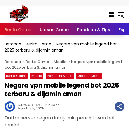
Langsung ke konten
Berita Game
Ulasan Game
Panduan & Tips
Espo
Beranda
-
Berita Game
-
Negara vpn mobile legend bot
2025 terbaru & dijamin aman
Beranda
Berita Game
Mobile
Negara vpn mobile legend
bot 2025 terbaru & dijamin aman
Berita Game
Mobile
Panduan & Tips
Ulasan Game
Negara vpn mobile legend bot 2025
terbaru & dijamin aman
Sukro GG
6 Min Baca
Agustus 5, 2025
Daftar server negara ini dijamin penuh lawan bot
mudah.