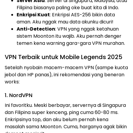
Server Asia
: Server di Singapura, Malaysia, atau
Filipina biasanya paling oke buat kita di Indo.
Enkripsi Kuat
: Enkripsi AES-256 bikin data
aman. Aku nggak mau data akunku dicuri!
Anti-Detection
: VPN yang nggak ketahuan
sistem Moonton itu wajib. Aku pernah denger
temen kena warning gara-gara VPN murahan.
VPN Terbaik untuk Mobile Legends 2025
Setelah nyobain macem-macem VPN (sampe kuota
jebol dan HP panas), ini rekomendasi yang beneran
works:
1. NordVPN
Ini favoritku. Meski berbayar, servernya di Singapura
dan Filipina super kenceng, ping cuma 60-80 ms.
Enkripsinya top, dan aku belum pernah kena
masalah sama Moonton. Cuma, harganya agak bikin