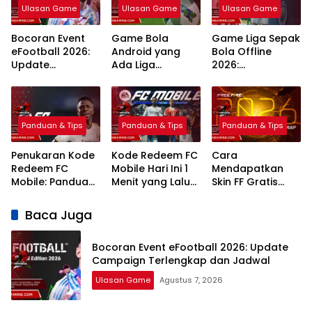
Ulasan Game
Ulasan Game
Ulasan Game
Bocoran Event
Game Bola
Game Liga Sepak
eFootball 2026:
Android yang
Bola Offline
Update
Ada Liga
2026:
Campaign
Indonesia: 7
Rekomendasi
Terlengkap dan
Pilihan Terbaik
Terbaik Grafik
Jadwal
Realistis
Panduan & Tips
Panduan & Tips
Panduan & Tips
Penukaran Kode
Kode Redeem FC
Cara
Redeem FC
Mobile Hari Ini 1
Mendapatkan
Mobile: Panduan
Menit yang Lalu
Skin FF Gratis
Lengkap Terbaru
2026 Klaim
Terbaru 2026:
2026
Hadiah Gratis
Panduan
Baca Juga
Lengkap dan
Legal
Bocoran Event eFootball 2026: Update
Campaign Terlengkap dan Jadwal
Ulasan Game
Agustus 7, 2026