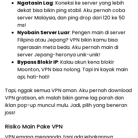
Ngatasin Lag
: Koneksi ke server yang lebih
dekat bisa bikin ping stabil. Aku pernah coba
server Malaysia, dan ping drop dari 120 ke 50
ms!
Nyobain Server Luar
: Pengen main di server
Filipina atau Jepang? VPN bikin kamu bisa
ngerasain meta beda. Aku pernah main di
server Jepang-heronya unik-unik!
Bypass Blokir IP
: Kalau akun kena blokir
Moonton, VPN bisa nolong. Tapi ini kayak main
api, hati-hati!
Tapi, nggak semua VPN aman. Aku pernah download
VPN gratisan, eh malah bikin game lag parah dan
iklan pop-up muncul mulu. Jadi, pilih yang beneran
joss!
Risiko Main Pake VPN
VPN emang menggoda, tapi ada jebakannya: