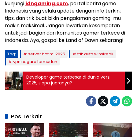
kunjungi
idngaming.com
, portal berita game
Indonesia yang selalu update dengan info terkini,
tips, dan trik buat bikin pengalaman gaming-mu
makin maksimal. Jangan lewatkan kesempatan
untuk jadi bagian dari komunitas gamer terkece di
Indonesia. Ayo, gaspol ke Land of Dawn sekarang!
Tag:
server bot ml 2025
trik auto winstreak
vpn negara termudah
Developer game terbesar di dunia versi
2025, siapa juaranya?
Pos Terkait