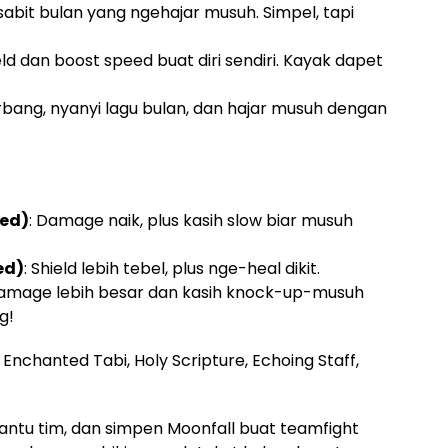
sabit bulan yang ngehajar musuh. Simpel, tapi
ield dan boost speed buat diri sendiri. Kayak dapet
erbang, nyanyi lagu bulan, dan hajar musuh dengan
ed)
: Damage naik, plus kasih slow biar musuh
ed)
: Shield lebih tebel, plus nge-heal dikit.
Damage lebih besar dan kasih knock-up-musuh
g!
, Enchanted Tabi, Holy Scripture, Echoing Staff,
bantu tim, dan simpen Moonfall buat teamfight