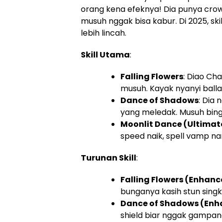
orang kena efeknya! Dia punya crow
musuh nggak bisa kabur. Di 2025, ski
lebih lincah.
Skill Utama
:
Falling Flowers
: Diao Ch
musuh. Kayak nyanyi ballad
Dance of Shadows
: Dia
yang meledak. Musuh bing
Moonlit Dance (Ultimat
speed naik, spell vamp n
Turunan Skill
:
Falling Flowers (Enhan
bunganya kasih stun sing
Dance of Shadows (Enh
shield biar nggak gampan