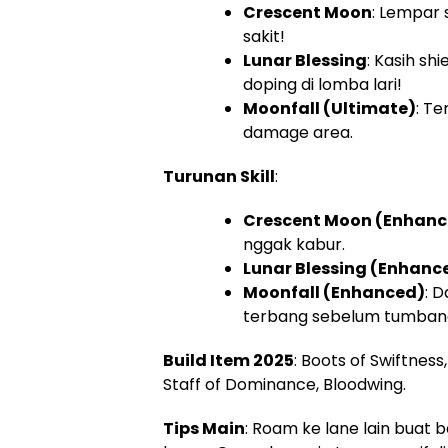
Crescent Moon
: Lempar 
sakit!
Lunar Blessing
: Kasih sh
doping di lomba lari!
Moonfall (Ultimate)
: T
damage area.
Turunan Skill
:
Crescent Moon (Enhanc
nggak kabur.
Lunar Blessing (Enhanc
Moonfall (Enhanced)
: 
terbang sebelum tumban
Build Item 2025
: Boots of Swiftness
Staff of Dominance, Bloodwing.
Tips Main
: Roam ke lane lain buat 