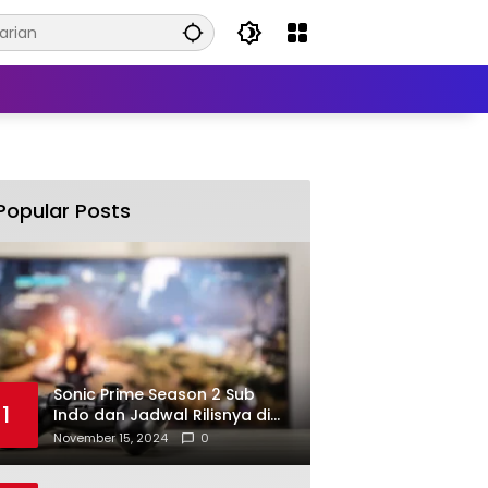
Popular Posts
Sonic Prime Season 2 Sub
1
Indo dan Jadwal Rilisnya di
Indonesia
November 15, 2024
0