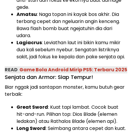
anti-stun dan fokus ke ekornya buat damage
gede.
Amatsu
: Naga topan ini kayak bos akhir. Dia
terbang cepet dan ngeluarin angin kenceng.
Bawa flash bomb buat ngejatuhin dia dari
udara.
Lagiacrus
: Leviathan laut ini bikin kamu mikir
dua kali sebelum nyebur. Sengatan listriknya
sakit, jadi fokus ke kepala dan pake senjata api.
READ
Game Bola Android Mirip PS5: Terbaru 2025
Senjata dan Armor: Siap Tempur!
Biar nggak jadi santapan monster, kamu butuh gear
terbaik:
Great Sword
: Kuat tapi lambat. Cocok buat
hit-and-run. Pilihan top: Dios Blade (elemen
ledakan) atau Rathalos Blade (elemen api).
Long Sword
: Seimbang antara cepet dan kuat.