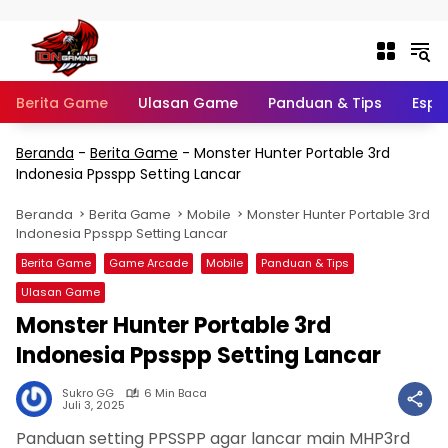
Langsung ke konten
Berita Game
Ulasan Game
Panduan & Tips
Espo
Beranda
-
Berita Game
-
Monster Hunter Portable 3rd
Indonesia Ppsspp Setting Lancar
Beranda
Berita Game
Mobile
Monster Hunter Portable 3rd
Indonesia Ppsspp Setting Lancar
Berita Game
Game Arcade
Mobile
Panduan & Tips
Ulasan Game
Monster Hunter Portable 3rd
Indonesia Ppsspp Setting Lancar
Sukro GG
6 Min Baca
Juli 3, 2025
Panduan setting PPSSPP agar lancar main MHP3rd