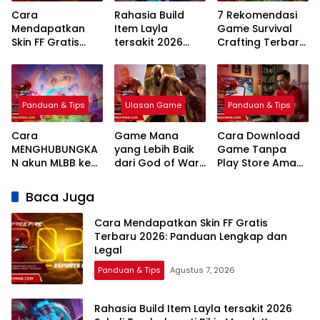
Cara
Rahasia Build
7 Rekomendasi
Mendapatkan
Item Layla
Game Survival
Skin FF Gratis
tersakit 2026
Crafting Terbaru
Terbaru 2026:
Sekali Tembak
PC 2026: Mekanik
Panduan
mati Bikin Musuh
Realistis
Lengkap dan
Kena Mental
Legal
Panduan & Tips
Ulasan Game
Panduan & Tips
Cara
Game Mana
Cara Download
MENGHUBUNGKA
yang Lebih Baik
Game Tanpa
N akun MLBB ke
dari God of War:
Play Store Aman
MCGG
Ragnarok? Ini
dan Legal
Sinkronisasi Data
Kandidat
Terbaru 2026
Baca Juga
Game
Terkuatnya!
Cara Mendapatkan Skin FF Gratis
Terbaru 2026: Panduan Lengkap dan
Legal
Panduan & Tips
Agustus 7, 2026
Rahasia Build Item Layla tersakit 2026