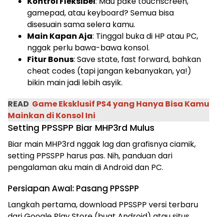
Kontrol Fleksibel
: Mau pake touchscreen,
gamepad, atau keyboard? Semua bisa
disesuain sama selera kamu.
Main Kapan Aja
: Tinggal buka di HP atau PC,
nggak perlu bawa-bawa konsol.
Fitur Bonus
: Save state, fast forward, bahkan
cheat codes (tapi jangan kebanyakan, ya!)
bikin main jadi lebih asyik.
READ
Game Eksklusif PS4 yang Hanya Bisa Kamu
Mainkan di Konsol Ini
Setting PPSSPP Biar MHP3rd Mulus
Biar main MHP3rd nggak lag dan grafisnya ciamik,
setting PPSSPP harus pas. Nih, panduan dari
pengalaman aku main di Android dan PC.
Persiapan Awal: Pasang PPSSPP
Langkah pertama, download PPSSPP versi terbaru
dari Google Play Store (buat Android) atau situs