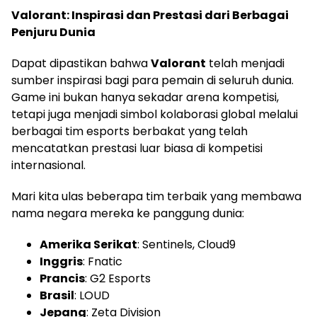
Valorant: Inspirasi dan Prestasi dari Berbagai
Penjuru Dunia
Dapat dipastikan bahwa
Valorant
telah menjadi
sumber inspirasi bagi para pemain di seluruh dunia.
Game ini bukan hanya sekadar arena kompetisi,
tetapi juga menjadi simbol kolaborasi global melalui
berbagai tim esports berbakat yang telah
mencatatkan prestasi luar biasa di kompetisi
internasional.
Mari kita ulas beberapa tim terbaik yang membawa
nama negara mereka ke panggung dunia:
Amerika Serikat
: Sentinels, Cloud9
Inggris
: Fnatic
Prancis
: G2 Esports
Brasil
: LOUD
Jepang
: Zeta Division