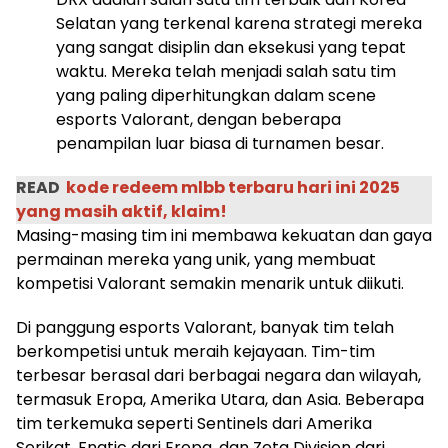
Selatan yang terkenal karena strategi mereka
yang sangat disiplin dan eksekusi yang tepat
waktu. Mereka telah menjadi salah satu tim
yang paling diperhitungkan dalam scene
esports Valorant, dengan beberapa
penampilan luar biasa di turnamen besar.
READ
kode redeem mlbb terbaru hari ini 2025
yang masih aktif, klaim!
Masing-masing tim ini membawa kekuatan dan gaya
permainan mereka yang unik, yang membuat
kompetisi Valorant semakin menarik untuk diikuti.
Di panggung esports Valorant, banyak tim telah
berkompetisi untuk meraih kejayaan. Tim-tim
terbesar berasal dari berbagai negara dan wilayah,
termasuk Eropa, Amerika Utara, dan Asia. Beberapa
tim terkemuka seperti Sentinels dari Amerika
Serikat, Fnatic dari Eropa, dan Zeta Division dari