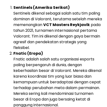
Sentinels (Amerika Serikat)
Sentinels dikenal sebagai salah satu tim paling
dominan di Valorant, terutama setelah mereka
memenangkan
VCT Masters Reykjavik
pada
tahun 2021, turnamen internasional pertama
Valorant. Tim ini dikenal dengan gaya bermain
agresif dan pendekatan strategis yang
fleksibel.
Fnatic (Eropa)
Fnatic adalah salah satu organisasi esports
paling berpengaruh di dunia, dengan
keberhasilan besar di Valorant. Mereka dikenal
karena koordinasi tim yang luar biasa dan
kemampuan untuk beradaptasi dengan cepat
terhadap perubahan meta dalam permainan.
Mereka sering kali mendominasi turnamen
besar di Eropa dan juga bersaing ketat di
panggung internasional.