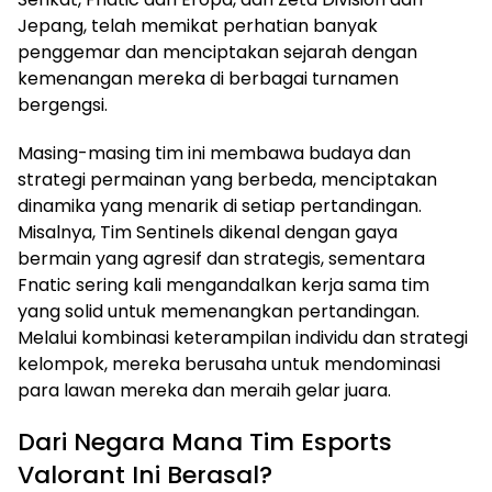
Jepang, telah memikat perhatian banyak
penggemar dan menciptakan sejarah dengan
kemenangan mereka di berbagai turnamen
bergengsi.
Masing-masing tim ini membawa budaya dan
strategi permainan yang berbeda, menciptakan
dinamika yang menarik di setiap pertandingan.
Misalnya, Tim Sentinels dikenal dengan gaya
bermain yang agresif dan strategis, sementara
Fnatic sering kali mengandalkan kerja sama tim
yang solid untuk memenangkan pertandingan.
Melalui kombinasi keterampilan individu dan strategi
kelompok, mereka berusaha untuk mendominasi
para lawan mereka dan meraih gelar juara.
Dari Negara Mana Tim Esports
Valorant Ini Berasal?