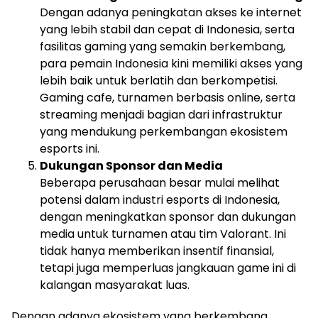
Dengan adanya peningkatan akses ke internet
yang lebih stabil dan cepat di Indonesia, serta
fasilitas gaming yang semakin berkembang,
para pemain Indonesia kini memiliki akses yang
lebih baik untuk berlatih dan berkompetisi.
Gaming cafe, turnamen berbasis online, serta
streaming menjadi bagian dari infrastruktur
yang mendukung perkembangan ekosistem
esports ini.
Dukungan Sponsor dan Media
Beberapa perusahaan besar mulai melihat
potensi dalam industri esports di Indonesia,
dengan meningkatkan sponsor dan dukungan
media untuk turnamen atau tim Valorant. Ini
tidak hanya memberikan insentif finansial,
tetapi juga memperluas jangkauan game ini di
kalangan masyarakat luas.
Dengan adanya ekosistem yang berkembang,