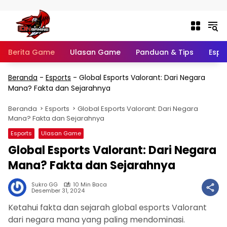
Langsung ke konten
Berita Game
Ulasan Game
Panduan & Tips
Espo
Beranda
-
Esports
-
Global Esports Valorant: Dari Negara
Mana? Fakta dan Sejarahnya
Beranda
Esports
Global Esports Valorant: Dari Negara
Mana? Fakta dan Sejarahnya
Esports
Ulasan Game
Global Esports Valorant: Dari Negara
Mana? Fakta dan Sejarahnya
Sukro GG
10 Min Baca
Desember 31, 2024
Ketahui fakta dan sejarah global esports Valorant
dari negara mana yang paling mendominasi.