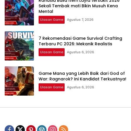
Rahasia Build Item Layla tersakit 2026
Sekali Tembak mati Bikin Musuh Kena
Mental
Ulasan Game
Agustus 7, 2026
7 Rekomendasi Game Survival Crafting
Terbaru PC 2026: Mekanik Realistis
Ulasan Game
Agustus 6, 2026
Game Mana yang Lebih Baik dari God of
War: Ragnarok? Ini Kandidat Terkuatnya!
Ulasan Game
Agustus 6, 2026