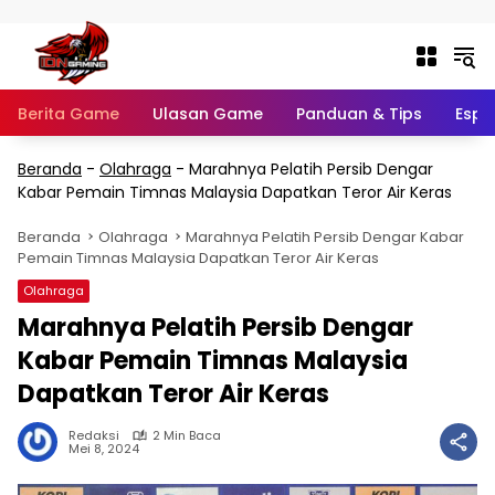
Langsung ke konten
Berita Game
Ulasan Game
Panduan & Tips
Espo
Beranda
-
Olahraga
-
Marahnya Pelatih Persib Dengar
Kabar Pemain Timnas Malaysia Dapatkan Teror Air Keras
Beranda
Olahraga
Marahnya Pelatih Persib Dengar Kabar
Pemain Timnas Malaysia Dapatkan Teror Air Keras
Olahraga
Marahnya Pelatih Persib Dengar
Kabar Pemain Timnas Malaysia
Dapatkan Teror Air Keras
Redaksi
2 Min Baca
Mei 8, 2024