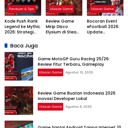
2026
Panduan & Tips
Ulasan Game
Ulasan Game
Kode Push Rank
Review Game
Bocoran Event
Legend ke Mythic
Mirip Disco
eFootball 2026:
2026: Strategi
Elysium di Steam:
Update
Meta dan
7 Rekomendasi
Campaign
Rahasia
RPG Naratif
Terlengkap dan
Baca Juga
Winstreak
Terbaik 2026
Jadwal
Terbaru
Game MotoGP Guru Racing 25/26:
Review Fitur Terbaru, Gameplay
Ulasan Game
Agustus 10, 2026
Review Game Buatan Indonesia 2026
Inovasi Developer Lokal
Ulasan Game
Agustus 8, 2026
Game Santai Android Tanpa Internet: 10