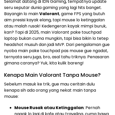
Selamat datang di IDN Gaming, tempatnya update
seru seputar dunia gaming yang lagi hits banget.
Bayangin lo main
Valorant
, game FPS yang butuh
aim presisi kayak elang, tapi mouse lo ketinggalan
atau malah rusak! Kedengeran kayak mimpi buruk,
kan? Tapi di 2025, main Valorant pake touchpad
laptop bukan cuma mungkin, tapi bisa bikin lo tetep
headshot musuh dan jadi MVP. Dari pengalaman gue
nyoba main pake touchpad pas mouse gue ngadat,
ternyata seru juga, bro, asal tahu triknya. Penasaran
gimana caranya? Yuk, kita kulik bareng!
Kenapa Main Valorant Tanpa Mouse?
Sebelum masuk ke trik, gue mau ceritain dulu
kenapa sih ada orang yang nekat main tanpa
mouse:
Mouse Rusak atau Ketinggalan
: Pernah
nggak lo lagi di kafe atau traveling, cuma bawa