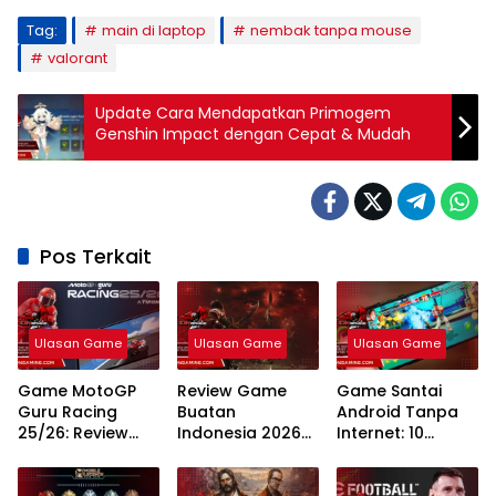
Tag:
main di laptop
nembak tanpa mouse
valorant
Update Cara Mendapatkan Primogem
Genshin Impact dengan Cepat & Mudah
Pos Terkait
Ulasan Game
Ulasan Game
Ulasan Game
Game MotoGP
Review Game
Game Santai
Guru Racing
Buatan
Android Tanpa
25/26: Review
Indonesia 2026
Internet: 10
Fitur Terbaru,
Inovasi
Rekomendasi
Gameplay
Developer Lokal
Teratas Tahun