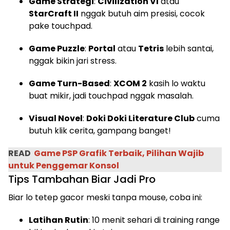
Game Strategi
:
Civilization VI
atau
StarCraft II
nggak butuh aim presisi, cocok
pake touchpad.
Game Puzzle
:
Portal
atau
Tetris
lebih santai,
nggak bikin jari stress.
Game Turn-Based
:
XCOM 2
kasih lo waktu
buat mikir, jadi touchpad nggak masalah.
Visual Novel
:
Doki Doki Literature Club
cuma
butuh klik cerita, gampang banget!
READ
Game PSP Grafik Terbaik, Pilihan Wajib
untuk Penggemar Konsol
Tips Tambahan Biar Jadi Pro
Biar lo tetep gacor meski tanpa mouse, coba ini:
Latihan Rutin
: 10 menit sehari di training range