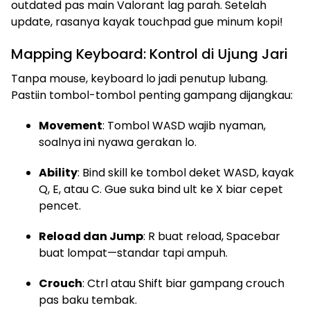
outdated pas main Valorant lag parah. Setelah
update, rasanya kayak touchpad gue minum kopi!
Mapping Keyboard: Kontrol di Ujung Jari
Tanpa mouse, keyboard lo jadi penutup lubang.
Pastiin tombol-tombol penting gampang dijangkau:
Movement
: Tombol WASD wajib nyaman,
soalnya ini nyawa gerakan lo.
Ability
: Bind skill ke tombol deket WASD, kayak
Q, E, atau C. Gue suka bind ult ke X biar cepet
pencet.
Reload dan Jump
: R buat reload, Spacebar
buat lompat—standar tapi ampuh.
Crouch
: Ctrl atau Shift biar gampang crouch
pas baku tembak.