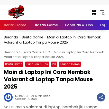
Langsung ke konten
Berita Game
Ulasan Game
Panduan & Tips
Espo
Beranda
-
Berita Game
-
Main di Laptop Ini Cara Nembak
Valorant di Laptop Tanpa Mouse 2025
Beranda
Berita Game
PC
Main di Laptop Ini Cara Nembak
Valorant di Laptop Tanpa Mouse 2025
Berita Game
Panduan & Tips
PC
Ulasan Game
Main di Laptop Ini Cara Nembak
Valorant di Laptop Tanpa Mouse
2025
Sukro GG
6 Min Baca
Oktober 14, 2025
Solusi main Valorant di laptop, nembak jitu tanpa