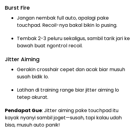
Burst Fire
Jangan nembak full auto, apalagi pake
touchpad. Recoil-nya bakal bikin lo pusing.
Tembak 2-3 peluru sekaligus, sambil tarik jari ke
bawah buat ngontrol recoil.
Jitter Aiming
Gerakin crosshair cepet dan acak biar musuh
susah bidik lo.
Latihan di training range biar jitter aiming lo
tetep akurat.
Pendapat Gue
: Jitter aiming pake touchpad itu
kayak nyanyi sambil joget—susah, tapi kalau udah
bisa, musuh auto panik!