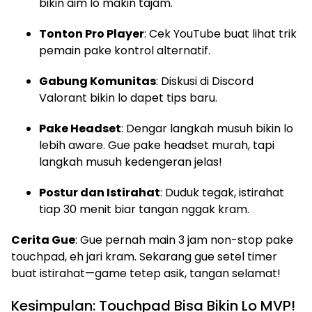
bikin aim lo makin tajam.
Tonton Pro Player
: Cek YouTube buat lihat trik
pemain pake kontrol alternatif.
Gabung Komunitas
: Diskusi di Discord
Valorant bikin lo dapet tips baru.
Pake Headset
: Dengar langkah musuh bikin lo
lebih aware. Gue pake headset murah, tapi
langkah musuh kedengeran jelas!
Postur dan Istirahat
: Duduk tegak, istirahat
tiap 30 menit biar tangan nggak kram.
Cerita Gue
: Gue pernah main 3 jam non-stop pake
touchpad, eh jari kram. Sekarang gue setel timer
buat istirahat—game tetep asik, tangan selamat!
Kesimpulan: Touchpad Bisa Bikin Lo MVP!