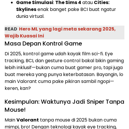
Game Simulasi
:
The Sims 4
atau
Cities:
Skylines
enak banget pake BCI buat ngatur
dunia virtual.
READ
Hero ML yang lagi meta sekarang 2025,
Wajib Kuasai Ini
Masa Depan Kontrol Game
Di 2025, kontrol game udah kayak film sci-fi. Eye
tracking, BCI, dan gesture control bakal bikin gaming
lebih inklusif—bukan cuma buat gamer pro, tapi juga
buat mereka yang punya keterbatasan. Bayangin, lo
main Valorant cuma pake pikiran sambil ngopi—
keren, kan?
Kesimpulan: Waktunya Jadi Sniper Tanpa
Mouse!
Main
Valorant
tanpa mouse di 2025 bukan cuma
mimpi, bro! Dengan teknologi kayak eye tracking,