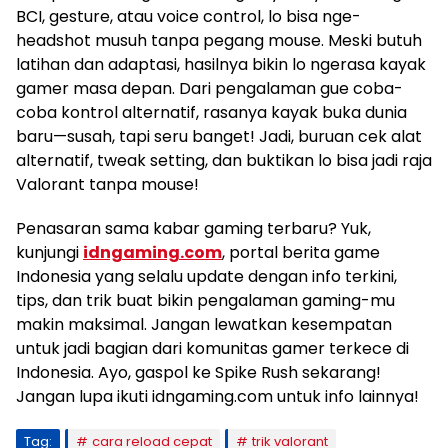
BCI, gesture, atau voice control, lo bisa nge-
headshot musuh tanpa pegang mouse. Meski butuh
latihan dan adaptasi, hasilnya bikin lo ngerasa kayak
gamer masa depan. Dari pengalaman gue coba-
coba kontrol alternatif, rasanya kayak buka dunia
baru—susah, tapi seru banget! Jadi, buruan cek alat
alternatif, tweak setting, dan buktikan lo bisa jadi raja
Valorant tanpa mouse!
Penasaran sama kabar gaming terbaru? Yuk,
kunjungi
idngaming.com
, portal berita game
Indonesia yang selalu update dengan info terkini,
tips, dan trik buat bikin pengalaman gaming-mu
makin maksimal. Jangan lewatkan kesempatan
untuk jadi bagian dari komunitas gamer terkece di
Indonesia. Ayo, gaspol ke Spike Rush sekarang!
Jangan lupa ikuti idngaming.com untuk info lainnya!
Tag:
cara reload cepat
trik valorant