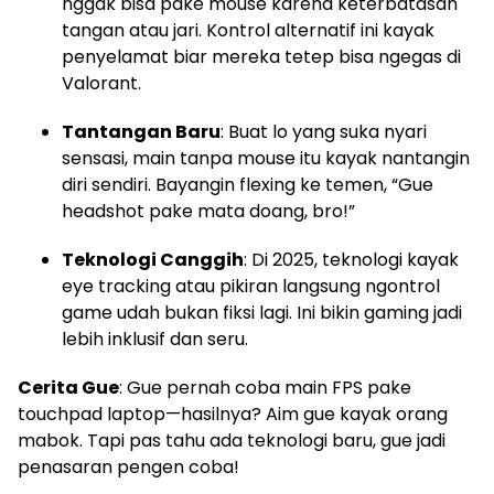
nggak bisa pake mouse karena keterbatasan
tangan atau jari. Kontrol alternatif ini kayak
penyelamat biar mereka tetep bisa ngegas di
Valorant.
Tantangan Baru
: Buat lo yang suka nyari
sensasi, main tanpa mouse itu kayak nantangin
diri sendiri. Bayangin flexing ke temen, “Gue
headshot pake mata doang, bro!”
Teknologi Canggih
: Di 2025, teknologi kayak
eye tracking atau pikiran langsung ngontrol
game udah bukan fiksi lagi. Ini bikin gaming jadi
lebih inklusif dan seru.
Cerita Gue
: Gue pernah coba main FPS pake
touchpad laptop—hasilnya? Aim gue kayak orang
mabok. Tapi pas tahu ada teknologi baru, gue jadi
penasaran pengen coba!