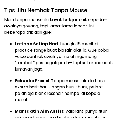
Tips Jitu Nembak Tanpa Mouse
Main tanpa mouse itu kayak belajar naik sepeda—
awalnya goyang, tapi lama-lama lancar. Ini
beberapa trik dari gue:
Latihan Setiap Hari
: Luangin 15 menit di
practice range buat biasain alat lo. Gue coba
voice control, awalnya malah ngomong
“tembak” pas nggak perlu—tapi sekarang udah
lumayan jago.
Fokus ke Presisi
: Tanpa mouse, aim lo harus
ekstra hati-hati. Jangan buru-buru, pelan-
pelan aja biar crosshair nempel di kepala
musuh.
Manfaatin Aim Assist
: Valorant punya fitur
aim assist yang bisa bantu lo lock musuh. Ini