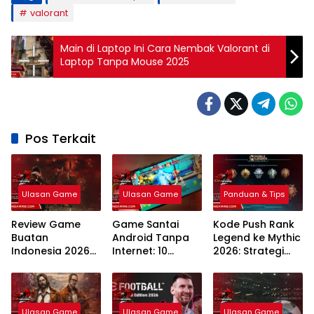
valorant
Main di Laptop Ini Cara Nembak Valorant di
Laptop Tanpa Mouse 2025
Pos Terkait
Ulasan Game
Ulasan Game
Panduan & Tips
Review Game
Game Santai
Kode Push Rank
Buatan
Android Tanpa
Legend ke Mythic
Indonesia 2026
Internet: 10
2026: Strategi
Inovasi
Rekomendasi
Meta dan
Developer Lokal
Teratas Tahun
Rahasia
2026
Winstreak
Terbaru
Ulasan Game
Ulasan Game
Ulasan Game