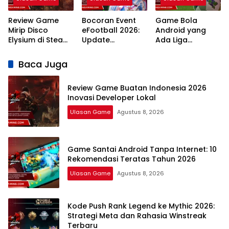
Review Game
Bocoran Event
Game Bola
Mirip Disco
eFootball 2026:
Android yang
Elysium di Steam:
Update
Ada Liga
7 Rekomendasi
Campaign
Indonesia: 7
RPG Naratif
Terlengkap dan
Pilihan Terbaik
Baca Juga
Terbaik 2026
Jadwal
Review Game Buatan Indonesia 2026
Inovasi Developer Lokal
Ulasan Game
Agustus 8, 2026
Game Santai Android Tanpa Internet: 10
Rekomendasi Teratas Tahun 2026
Ulasan Game
Agustus 8, 2026
Kode Push Rank Legend ke Mythic 2026:
Strategi Meta dan Rahasia Winstreak
Terbaru