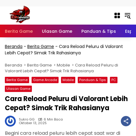
Langsung ke konten
Berita Game
Ulasan Game
Panduan & Tips
Espo
Beranda
-
Berita Game
-
Cara Reload Peluru di Valorant
Lebih Cepat? Simak Trik Rahasianya
Beranda
Berita Game
Mobile
Cara Reload Peluru di
Valorant Lebih Cepat? Simak Trik Rahasianya
Berita Game
Game Arcade
Mobile
Panduan & Tips
PC
Ulasan Game
Cara Reload Peluru di Valorant Lebih
Cepat? Simak Trik Rahasianya
Sukro GG
6 Min Baca
Oktober 13, 2025
Begini cara reload peluru lebih cepat saat war di