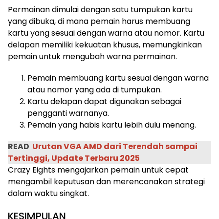
Permainan dimulai dengan satu tumpukan kartu
yang dibuka, di mana pemain harus membuang
kartu yang sesuai dengan warna atau nomor. Kartu
delapan memiliki kekuatan khusus, memungkinkan
pemain untuk mengubah warna permainan.
Pemain membuang kartu sesuai dengan warna
atau nomor yang ada di tumpukan.
Kartu delapan dapat digunakan sebagai
pengganti warnanya.
Pemain yang habis kartu lebih dulu menang.
READ
Urutan VGA AMD dari Terendah sampai
Tertinggi, Update Terbaru 2025
Crazy Eights mengajarkan pemain untuk cepat
mengambil keputusan dan merencanakan strategi
dalam waktu singkat.
KESIMPULAN