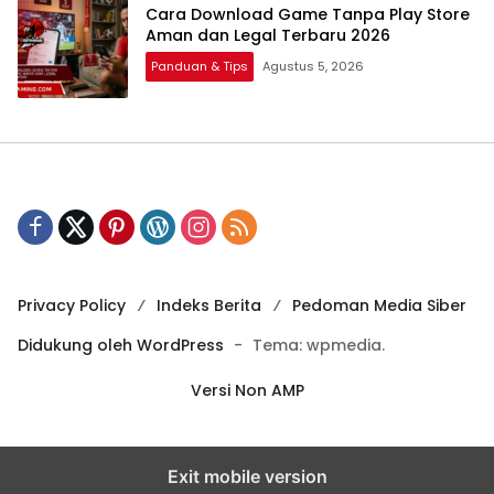
Cara Download Game Tanpa Play Store
Aman dan Legal Terbaru 2026
Panduan & Tips
Agustus 5, 2026
Privacy Policy
Indeks Berita
Pedoman Media Siber
Didukung oleh WordPress
-
Tema: wpmedia.
Versi Non AMP
Exit mobile version