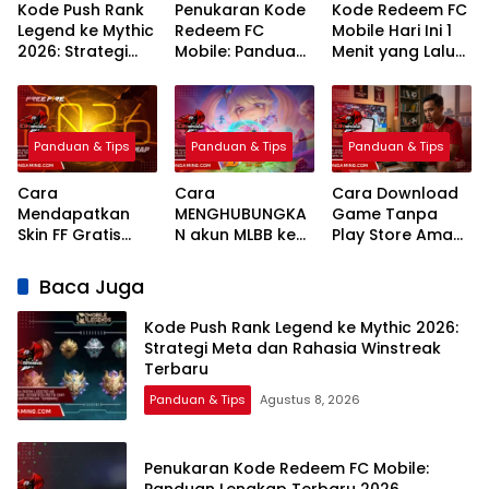
Kode Push Rank
Penukaran Kode
Kode Redeem FC
Legend ke Mythic
Redeem FC
Mobile Hari Ini 1
2026: Strategi
Mobile: Panduan
Menit yang Lalu
Meta dan
Lengkap Terbaru
2026 Klaim
Rahasia
2026
Hadiah Gratis
Winstreak
Terbaru
Panduan & Tips
Panduan & Tips
Panduan & Tips
Cara
Cara
Cara Download
Mendapatkan
MENGHUBUNGKA
Game Tanpa
Skin FF Gratis
N akun MLBB ke
Play Store Aman
Terbaru 2026:
MCGG
dan Legal
Panduan
Sinkronisasi Data
Terbaru 2026
Baca Juga
Lengkap dan
Game
Legal
Kode Push Rank Legend ke Mythic 2026:
Strategi Meta dan Rahasia Winstreak
Terbaru
Panduan & Tips
Agustus 8, 2026
Penukaran Kode Redeem FC Mobile: