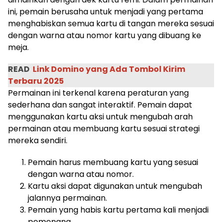
ini, pemain berusaha untuk menjadi yang pertama
menghabiskan semua kartu di tangan mereka sesuai
dengan warna atau nomor kartu yang dibuang ke
meja.
READ
Link Domino yang Ada Tombol Kirim
Terbaru 2025
Permainan ini terkenal karena peraturan yang
sederhana dan sangat interaktif. Pemain dapat
menggunakan kartu aksi untuk mengubah arah
permainan atau membuang kartu sesuai strategi
mereka sendiri.
Pemain harus membuang kartu yang sesuai
dengan warna atau nomor.
Kartu aksi dapat digunakan untuk mengubah
jalannya permainan.
Pemain yang habis kartu pertama kali menjadi
pemenang.