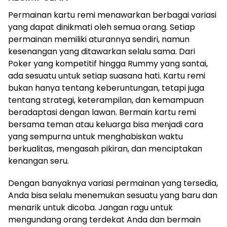
Permainan kartu remi menawarkan berbagai variasi
yang dapat dinikmati oleh semua orang. Setiap
permainan memiliki aturannya sendiri, namun
kesenangan yang ditawarkan selalu sama. Dari
Poker yang kompetitif hingga Rummy yang santai,
ada sesuatu untuk setiap suasana hati. Kartu remi
bukan hanya tentang keberuntungan, tetapi juga
tentang strategi, keterampilan, dan kemampuan
beradaptasi dengan lawan. Bermain kartu remi
bersama teman atau keluarga bisa menjadi cara
yang sempurna untuk menghabiskan waktu
berkualitas, mengasah pikiran, dan menciptakan
kenangan seru.
Dengan banyaknya variasi permainan yang tersedia,
Anda bisa selalu menemukan sesuatu yang baru dan
menarik untuk dicoba. Jangan ragu untuk
mengundang orang terdekat Anda dan bermain