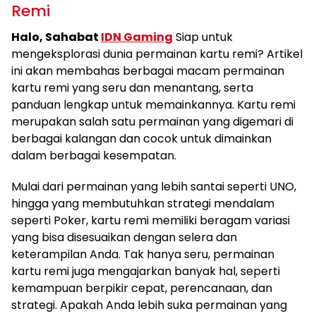
Remi
Halo, Sahabat
IDN Gaming
Siap untuk
mengeksplorasi dunia permainan kartu remi? Artikel
ini akan membahas berbagai macam permainan
kartu remi yang seru dan menantang, serta
panduan lengkap untuk memainkannya. Kartu remi
merupakan salah satu permainan yang digemari di
berbagai kalangan dan cocok untuk dimainkan
dalam berbagai kesempatan.
Mulai dari permainan yang lebih santai seperti UNO,
hingga yang membutuhkan strategi mendalam
seperti Poker, kartu remi memiliki beragam variasi
yang bisa disesuaikan dengan selera dan
keterampilan Anda. Tak hanya seru, permainan
kartu remi juga mengajarkan banyak hal, seperti
kemampuan berpikir cepat, perencanaan, dan
strategi. Apakah Anda lebih suka permainan yang