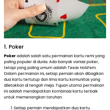
1. Poker
Poker
adalah salah satu permainan kartu remi yang
paling populer di dunia. Ada banyak variasi poker,
tetapi yang paling umum adalah Texas Hold’em.
Dalam permainan ini, setiap pemain akan dibagikan
dua kartu tertutup dan lima kartu komunitas yang
diletakkan di tengah meja. Tujuan utama permainan
ini adalah mendapatkan kombinasi kartu terbaik
untuk memenangkan taruhan.
Setiap pemain mendapatkan dua kartu