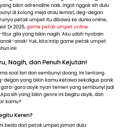
ng bikin adrenaline naik. Ingat nggak sih dulu
unyi di kolong meja atau lemari, deg-degan
unya petak umpet itu dibawa ke dunia online,
a! Di 2025,
game petak umpet online
-fitur gila yang bikin nagih. Aku udah nyobain
i anak-anak! Yuk, kita intip game petak umpet
hun ini!
ru, Nagih, dan Penuh Kejutan!
 soal lari dan sembunyi doang. Ini tentang
g-degan yang bikin kamu ketawa sekaligus panik.
gara-gara asyik nyari temen yang sembunyi jadi
a sih yang bikin genre ini begitu asyik, dan
dar kamu?
egitu Keren?
ni beda dari petak umpet jaman dulu: