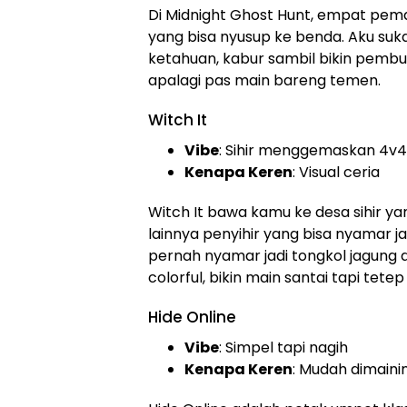
Di Midnight Ghost Hunt, empat pema
yang bisa nyusup ke benda. Aku suk
ketahuan, kabur sambil bikin pembu
apalagi pas main bareng temen.
Witch It
Vibe
: Sihir menggemaskan 4v4
Kenapa Keren
: Visual ceria
Witch It bawa kamu ke desa sihir y
lainnya penyihir yang bisa nyamar j
pernah nyamar jadi tongkol jagung 
colorful, bikin main santai tapi tetep
Hide Online
Vibe
: Simpel tapi nagih
Kenapa Keren
: Mudah dimaini