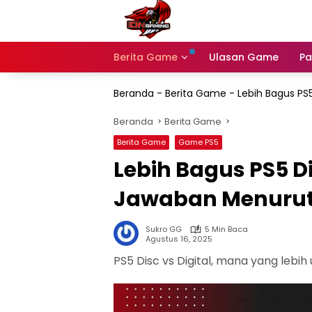
Langsung
ke
konten
Berita Game
Ulasan Game
Pa
Beranda
-
Berita Game
-
Lebih Bagus PS5
Beranda
Berita Game
Berita Game
Game PS5
Lebih Bagus PS5 Di
Jawaban Menurut 
Sukro GG
5 Min Baca
Agustus 16, 2025
PS5 Disc vs Digital, mana yang lebih