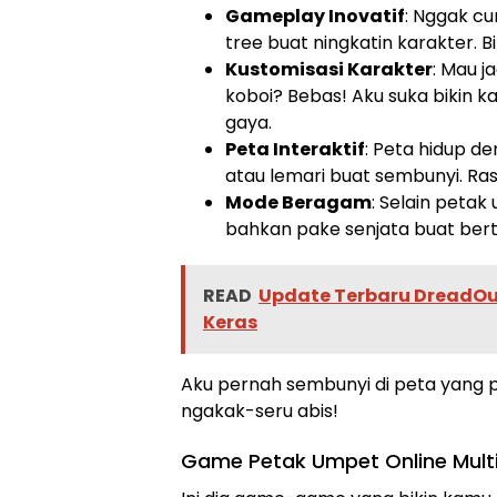
Gameplay Inovatif
: Nggak cu
tree buat ningkatin karakter. B
Kustomisasi Karakter
: Mau j
koboi? Bebas! Aku suka bikin k
gaya.
Peta Interaktif
: Peta hidup d
atau lemari buat sembunyi. Ras
Mode Beragam
: Selain petak
bahkan pake senjata buat ber
READ
Update Terbaru DreadOut 
Keras
Aku pernah sembunyi di peta yang p
ngakak-seru abis!
Game Petak Umpet Online Multi