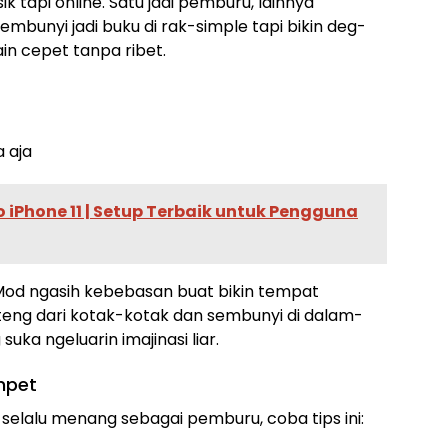
k tapi online. Satu jadi pemburu, lainnya
mbunyi jadi buku di rak-simple tapi bikin deg-
n cepet tanpa ribet.
a aja
o iPhone 11 | Setup Terbaik untuk Pengguna
Mod ngasih kebebasan buat bikin tempat
nteng dari kotak-kotak dan sembunyi di dalam-
uka ngeluarin imajinasi liar.
Umpet
elalu menang sebagai pemburu, coba tips ini: