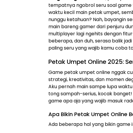
tempatnya ngobrol seru soal game ya
waktu kecil main petak umpet, semb
nunggu ketahuan? Nah, bayangin ser
main bareng gamer dari penjuru duni
multiplayer lagi ngehits dengan fitur
beberapa, dan duh, serasa balik jad
paling seru yang wajib kamu coba ta
Petak Umpet Online 2025: Se
Game petak umpet online nggak cuma
strategi, kreativitas, dan momen de
Aku pernah main sampe lupa waktu 
tong sampah-serius, kocak banget! Ap
game apa aja yang wajib masuk ra
Apa Bikin Petak Umpet Online B
Ada beberapa hal yang bikin game i