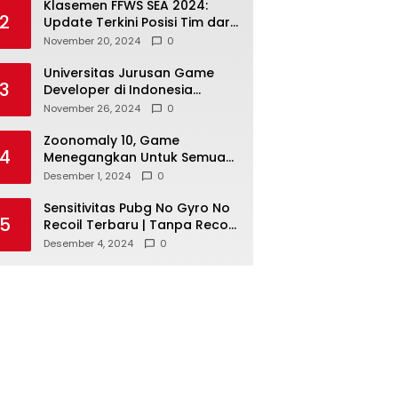
Klasemen FFWS SEA 2024:
2
Update Terkini Posisi Tim dari
Asia Tenggara
November 20, 2024
0
Universitas Jurusan Game
3
Developer di Indonesia
dengan Reputasi Baik
November 26, 2024
0
Zoonomaly 10, Game
4
Menegangkan Untuk Semua
Pecinta Horor
Desember 1, 2024
0
Sensitivitas Pubg No Gyro No
5
Recoil Terbaru | Tanpa Recoil
Untuk Headshot Lebih Mudah!
Desember 4, 2024
0