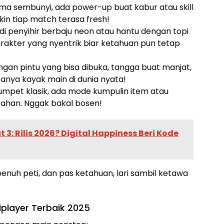
ma sembunyi, ada power-up buat kabur atau skill
ikin tiap match terasa fresh!
adi penyihir berbaju neon atau hantu dengan topi
arakter yang nyentrik biar ketahuan pun tetap
engan pintu yang bisa dibuka, tangga buat manjat,
anya kayak main di dunia nyata!
 umpet klasik, ada mode kumpulin item atau
tahan. Nggak bakal bosen!
3: Rilis 2026? Digital Happiness Beri Kode
enuh peti, dan pas ketahuan, lari sambil ketawa
player Terbaik 2025