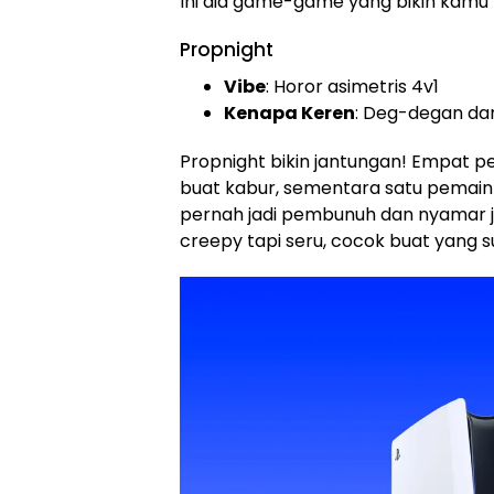
Ini dia game-game yang bikin kamu
Propnight
Vibe
: Horor asimetris 4v1
Kenapa Keren
: Deg-degan da
Propnight bikin jantungan! Empat p
buat kabur, sementara satu pemain 
pernah jadi pembunuh dan nyamar ja
creepy tapi seru, cocok buat yang s