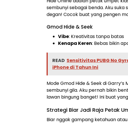
Hide Online adalah petak umpet klasi
sembunyi sebagai benda. Aku suka se
degan! Cocok buat yang pengen mai
Gmod Hide & Seek
Vibe
: Kreativitas tanpa batas
Kenapa Keren
: Bebas bikin ap
READ
Sensitivitas PUBG No Gyr
iPhone di Tahun Ini
Mode Gmod Hide & Seek di Garry’s 
sembunyi gila. Aku pernah bikin be
lawan bingung banget! Ini buat yang s
Strategi Biar Jadi Raja Petak 
Biar nggak gampang ketahuan atau s