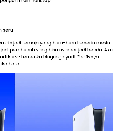
 pengen main nonstop:
n seru
emain jadi remaja yang buru-buru benerin mesin
jadi pembunuh yang bisa nyamar jadi benda. Aku
di kursi-temenku bingung nyari! Grafisnya
uka horor.