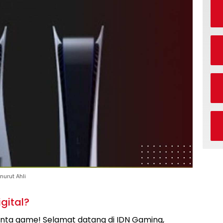
nurut Ahli
gital?
inta game! Selamat datang di IDN Gaming,