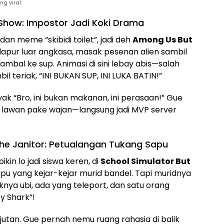
 viral.
 Show: Impostor Jadi Koki Drama
, dan meme “skibidi toilet”, jadi deh
Among Us But
di dapur luar angkasa, masak pesenan alien sambil
mbal ke sup. Animasi di sini lebay abis—salah
il teriak, “INI BUKAN SUP, INI LUKA BATIN!”
 “Bro, ini bukan makanan, ini perasaan!” Gue
” lawan pake wajan—langsung jadi MVP server
 the Janitor: Petualangan Tukang Sapu
kin lo jadi siswa keren, di
School Simulator But
 sapu yang kejar-kejar murid bandel. Tapi muridnya
ya ubi, ada yang teleport, dan satu orang
y Shark”!
utan. Gue pernah nemu ruang rahasia di balik