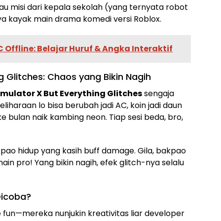
tau misi dari kepala sekolah (yang ternyata robot
ya kayak main drama komedi versi Roblox.
Offline: Belajar Huruf & Angka Interaktif
ng Glitches: Chaos yang Bikin Nagih
imulator X But Everything Glitches
sengaja
liharaan lo bisa berubah jadi AC, koin jadi daun
ke bulan naik kambing neon. Tiap sesi beda, bro,
ao hidup yang kasih buff damage. Gila, bakpao
in pro! Yang bikin nagih, efek glitch-nya selalu
Dicoba?
un—mereka nunjukin kreativitas liar developer