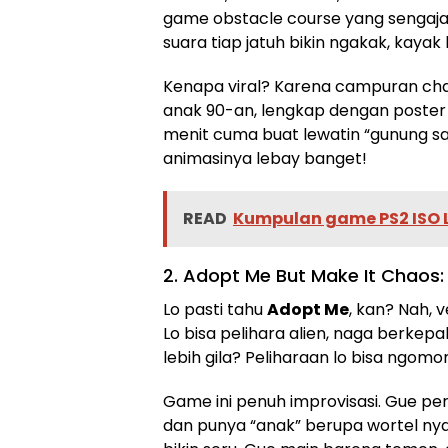
game obstacle course yang sengaja 
suara tiap jatuh bikin ngakak, kayak
Kenapa viral? Karena campuran chao
anak 90-an, lengkap dengan poster
menit cuma buat lewatin “gunung s
animasinya lebay banget!
READ
Kumpulan game PS2 ISO L
2. Adopt Me But Make It Chaos:
Lo pasti tahu
Adopt Me
, kan? Nah, 
Lo bisa pelihara alien, naga berkep
lebih gila? Peliharaan lo bisa ngomo
Game ini penuh improvisasi. Gue p
dan punya “anak” berupa wortel nyany