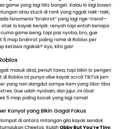
 game yang lagi hits banget. Kalau lo lagi bosen
tungan atau stuck di rank yang nggak naik-naik,
ni, ada fenomena “brainrot” yang lagi nge-trend—
otak lo kayak keripik: renyah tapi entah kenapa
i cuma game iseng, tapi pas nyoba, bro, gue
t 5 map brainrot paling rame di Roblox per
ap ketawa ngakak? Ayo, kita gas!
Roblox
gak masuk akal, penuh tawa, tapi bikin lo pengen
 di Roblox ini punya vibe kayak scroll TikTok jam
akter yang nari dangdut sampe item yang tiba-tiba
 stres. Gue udah nyobain, dan jujur, ini obat
cek 5 map paling kocak yang lagi ramai!
rmer Konyol yang Bikin Gagal Fokus
lompat di antara rintangan gila kayak sendok
n tumpukan Cheetos. Itulah
Obby But You’re Tiny
,