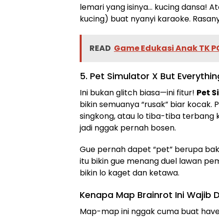
lemari yang isinya… kucing dansa! A
kucing) buat nyanyi karaoke. Rasan
READ
Game Edukasi Anak TK PC 
5. Pet Simulator X But Everythi
Ini bukan glitch biasa—ini fitur!
Pet S
bikin semuanya “rusak” biar kocak. Pe
singkong, atau lo tiba-tiba terbang 
jadi nggak pernah bosen.
Gue pernah dapet “pet” berupa bakp
itu bikin gue menang duel lawan pema
bikin lo kaget dan ketawa.
Kenapa Map Brainrot Ini Wajib 
Map-map ini nggak cuma buat have f