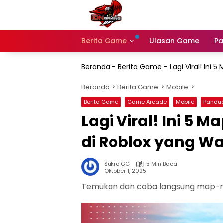
Langsung
ke
konten
Berita Game
Ulasan Game
Pa
Beranda
-
Berita Game
-
Lagi Viral! Ini
Beranda
Berita Game
Mobile
Berita Game
Game Arcade
Mobile
Pandua
Lagi Viral! Ini 5 
di Roblox yang Wa
Sukro GG
5 Min Baca
Oktober 1, 2025
Temukan dan coba langsung map-ma