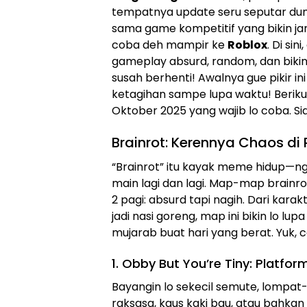
tempatnya update seru seputar dunia
sama game kompetitif yang bikin jan
coba deh mampir ke
Roblox
. Di si
gameplay absurd, random, dan bikin 
susah berhenti! Awalnya gue pikir in
ketagihan sampe lupa waktu! Beriku
Oktober 2025 yang wajib lo coba. Si
Brainrot: Kerennya Chaos di 
“Brainrot” itu kayak meme hidup—ng
main lagi dan lagi. Map-map brainrot
2 pagi: absurd tapi nagih. Dari kar
jadi nasi goreng, map ini bikin lo lupa
mujarab buat hari yang berat. Yuk, 
1. Obby But You’re Tiny: Platfo
Bayangin lo sekecil semute, lompat-
raksasa, kaus kaki bau, atau bahka