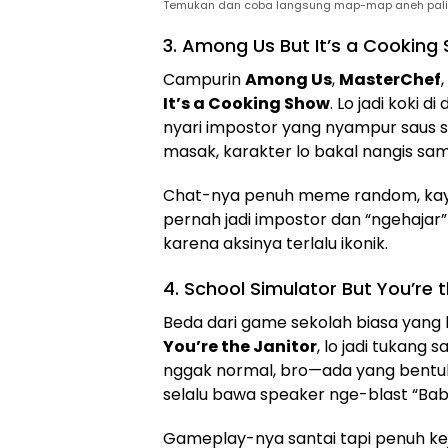
Temukan dan coba langsung map-map aneh paling
3. Among Us But It’s a Cooking
Campurin
Among Us
,
MasterChef
It’s a Cooking Show
. Lo jadi koki 
nyari impostor yang nyampur saus sa
masak, karakter lo bakal nangis samb
Chat-nya penuh meme random, kayak
pernah jadi impostor dan “ngehajar
karena aksinya terlalu ikonik.
4. School Simulator But You’re
Beda dari game sekolah biasa yang bi
You’re the Janitor
, lo jadi tukang
nggak normal, bro—ada yang bentukn
selalu bawa speaker nge-blast “Bab
Gameplay-nya santai tapi penuh kej