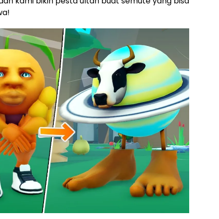
dan kami bikin pesta ultah buat semute yang bisa
wa!