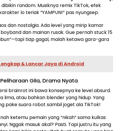
dibikin random. Musiknya remix TikTok, efek
 karakter lo teriak “YAMPUN!” pas nyungsep.
s dan nostalgia. Ada level yang mirip kamar
 boyband dan mainan rusak. Gue pernah stuck 15
abun”—tapi tiap gagal, malah ketawa gara-gara
engkap & Lancar Jaya di Android
 Peliharaan Gila, Drama Nyata
versi brainrot ini bawa konsepnya ke level absurd.
ala lima, atau bahkan blender yang hidup. Yang
ng pake suara robot sambil joget ala TikTok!
ernah ketemu pemain yang “nikah” sama kulkas
i. Nggak masuk akal? Pasti. Tapi justru itu yang