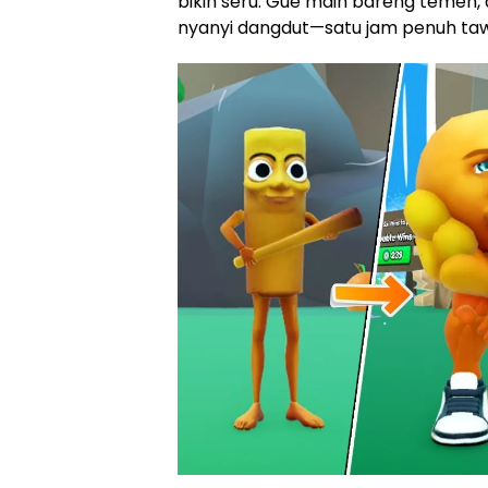
bikin seru. Gue main bareng temen, 
nyanyi dangdut—satu jam penuh ta