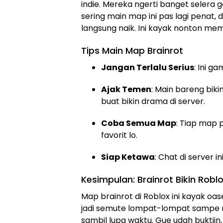
indie. Mereka ngerti banget selera 
sering main map ini pas lagi penat, 
langsung naik. Ini kayak nonton meme
Tips Main Map Brainrot
Jangan Terlalu Serius
: Ini g
Ajak Temen
: Main bareng biki
buat bikin drama di server.
Coba Semua Map
: Tiap map 
favorit lo.
Siap Ketawa
: Chat di server 
Kesimpulan: Brainrot Bikin Robl
Map brainrot di Roblox ini kayak oas
jadi semute lompat-lompat sampe ni
sambil lupa waktu. Gue udah buktiin, 