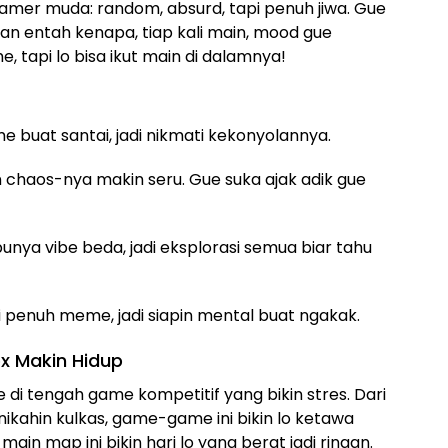
gamer muda: random, absurd, tapi penuh jiwa. Gue
dan entah kenapa, tiap kali main, mood gue
, tapi lo bisa ikut main di dalamnya!
ame buat santai, jadi nikmati kekonyolannya.
n chaos-nya makin seru. Gue suka ajak adik gue
punya vibe beda, jadi eksplorasi semua biar tahu
ini penuh meme, jadi siapin mental buat ngakak.
ox Makin Hidup
e di tengah game kompetitif yang bikin stres. Dari
kahin kulkas, game-game ini bikin lo ketawa
main map ini bikin hari lo yang berat jadi ringan.