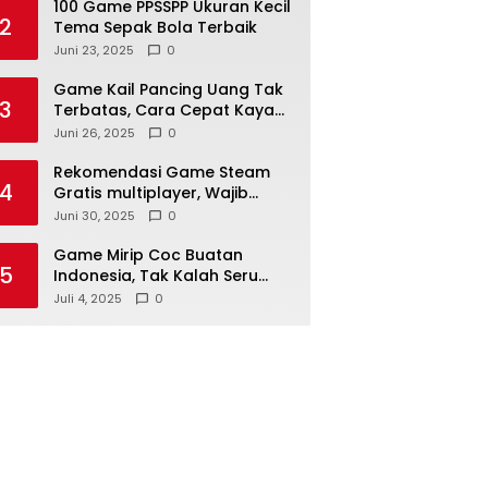
100 Game PPSSPP Ukuran Kecil
2
Tema Sepak Bola Terbaik
Juni 23, 2025
0
Game Kail Pancing Uang Tak
3
Terbatas, Cara Cepat Kaya
Virtual
Juni 26, 2025
0
Rekomendasi Game Steam
4
Gratis multiplayer, Wajib
Coba!
Juni 30, 2025
0
Game Mirip Coc Buatan
5
Indonesia, Tak Kalah Seru
Lho!
Juli 4, 2025
0