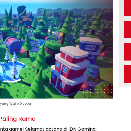
x yang Wajib Dicoba
t Paling Rame
inta game! Selamat datang di IDN Gaming,