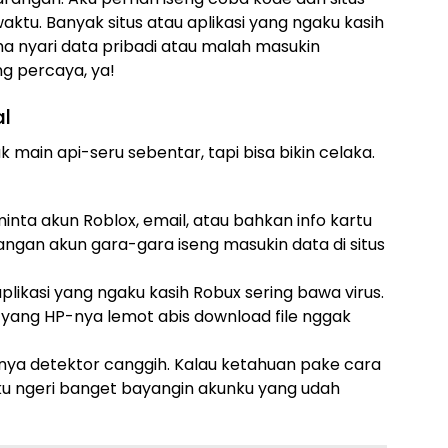
tu. Banyak situs atau aplikasi yang ngaku kasih
ma nyari data pribadi atau malah masukin
g percaya, ya!
al
ak main api-seru sebentar, tapi bisa bikin celaka.
minta akun Roblox, email, atau bahkan info kartu
angan akun gara-gara iseng masukin data di situs
 aplikasi yang ngaku kasih Robux sering bawa virus.
 yang HP-nya lemot abis download file nggak
unya detektor canggih. Kalau ketahuan pake cara
ku ngeri banget bayangin akunku yang udah