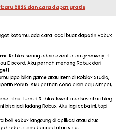
rbaru 2025 dan cara dapat gratis
nget ketemu, ada cara legal buat dapetin Robux
smi
: Roblox sering adain event atau giveaway di
tau Discord. Aku pernah menang Robux dari
get!
kamu jago bikin game atau item di Roblox Studio,
apetin Robux. Aku pernah coba bikin baju simpel,
ame atau item di Roblox lewat medsos atau blog.
i bisa jadi ladang Robux. Aku lagi coba ini, tapi
a beli Robux langsung di aplikasi atau situs
gak ada drama banned atau virus.