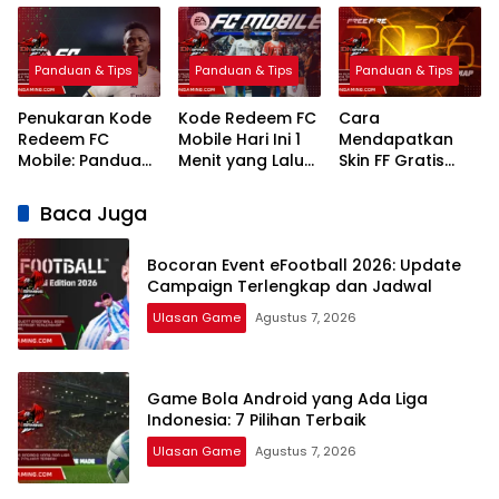
Terlengkap dan
Pilihan Terbaik
Terbaik Grafik
Jadwal
Realistis
Panduan & Tips
Panduan & Tips
Panduan & Tips
Penukaran Kode
Kode Redeem FC
Cara
Redeem FC
Mobile Hari Ini 1
Mendapatkan
Mobile: Panduan
Menit yang Lalu
Skin FF Gratis
Lengkap Terbaru
2026 Klaim
Terbaru 2026:
2026
Hadiah Gratis
Panduan
Baca Juga
Lengkap dan
Legal
Bocoran Event eFootball 2026: Update
Campaign Terlengkap dan Jadwal
Ulasan Game
Agustus 7, 2026
Game Bola Android yang Ada Liga
Indonesia: 7 Pilihan Terbaik
Ulasan Game
Agustus 7, 2026