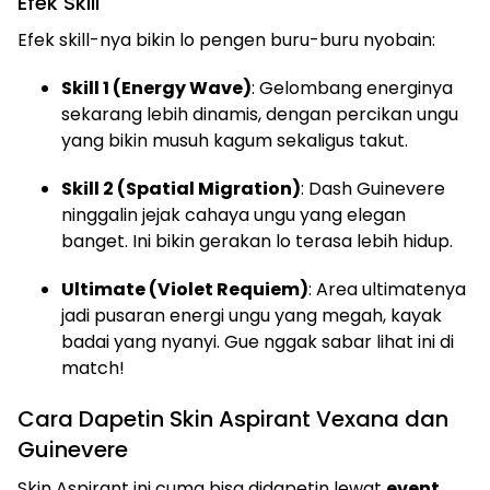
Efek Skill
Efek skill-nya bikin lo pengen buru-buru nyobain:
Skill 1 (Energy Wave)
: Gelombang energinya
sekarang lebih dinamis, dengan percikan ungu
yang bikin musuh kagum sekaligus takut.
Skill 2 (Spatial Migration)
: Dash Guinevere
ninggalin jejak cahaya ungu yang elegan
banget. Ini bikin gerakan lo terasa lebih hidup.
Ultimate (Violet Requiem)
: Area ultimatenya
jadi pusaran energi ungu yang megah, kayak
badai yang nyanyi. Gue nggak sabar lihat ini di
match!
Cara Dapetin Skin Aspirant Vexana dan
Guinevere
Skin Aspirant ini cuma bisa didapetin lewat
event