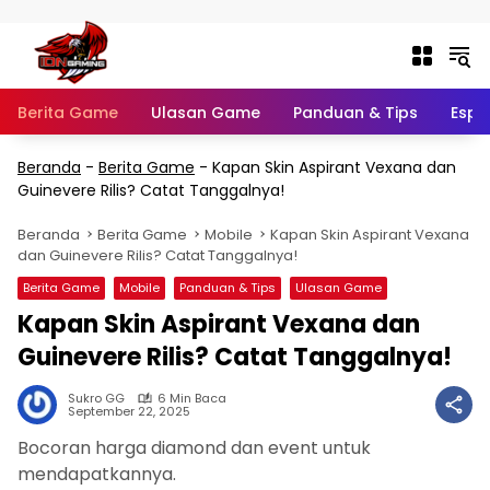
Langsung ke konten
Berita Game
Ulasan Game
Panduan & Tips
Espo
Beranda
-
Berita Game
-
Kapan Skin Aspirant Vexana dan
Guinevere Rilis? Catat Tanggalnya!
Beranda
Berita Game
Mobile
Kapan Skin Aspirant Vexana
dan Guinevere Rilis? Catat Tanggalnya!
Berita Game
Mobile
Panduan & Tips
Ulasan Game
Kapan Skin Aspirant Vexana dan
Guinevere Rilis? Catat Tanggalnya!
Sukro GG
6 Min Baca
September 22, 2025
Bocoran harga diamond dan event untuk
mendapatkannya.