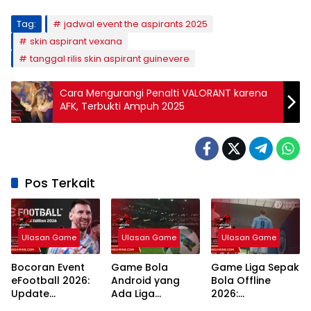
Tag:
jadwal event the aspirants 2025
skin aspirant vexana
tanggal rilis skin aspirant guinevere
Cara Mengurangi Penalti VALORANT karena
AFK, Terbukti Ampuh 2025
Pos Terkait
Ulasan Game
Ulasan Game
Ulasan Game
Bocoran Event
Game Bola
Game Liga Sepak
eFootball 2026:
Android yang
Bola Offline
Update
Ada Liga
2026:
Campaign
Indonesia: 7
Rekomendasi