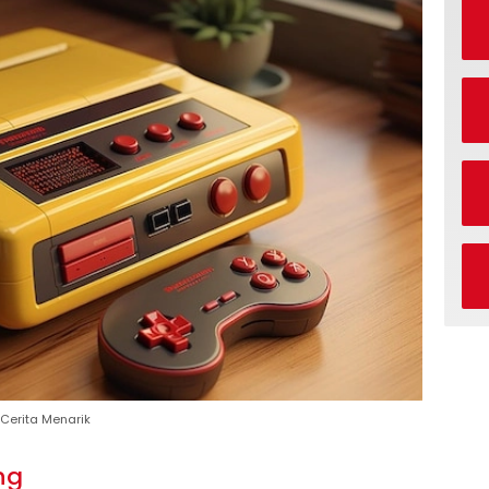
Cerita Menarik
ng