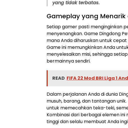
yang tidak terbatas.
Gameplay yang Menarik d
Setiap gamer pasti menginginkan p
menyenangkan. Game Dingdong Pet
mana Anda diharuskan untuk cepat
Game ini memungkinkan Anda untuk
menyelesaikan misi, sehingga seti
bermainnya sendiri.
READ
FIFA 22 Mod BRI Liga 1 A
Dalam perjalanan Anda di dunia Di
musuh, barang, dan tantangan unik
untuk memecahkan teka-teki, sement
Kombinasi dari berbagai elemen ini
tinggi dan selalu membuat Anda ing