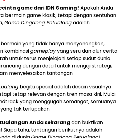
ecinta game dari IDN Gaming!
Apakah Anda
a bermain game klasik, tetapi dengan sentuhan
a,
Game Dingdong Petualang
adalah
bermain yang tidak hanya menyenangkan,
an kombinasi
gameplay
yang seru dan alur cerita
h untuk terus menjelajahi setiap sudut dunia
 dirancang dengan detail untuk menguji strategi,
alam menyelesaikan tantangan.
tualang
begitu spesial adalah desain visualnya
api tetap relevan dengan tren masa kini. Mulai
soundtrack yang menggugah semangat, semuanya
ang tak terlupakan.
etualangan Anda sekarang
dan buktikan
! Siapa tahu, tantangan berikutnya adalah
nda di dunia
Game Dingdong Petualang
!