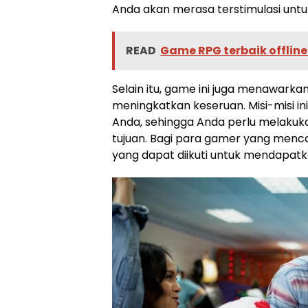
Anda akan merasa terstimulasi unt
READ
Game RPG terbaik offline
Selain itu, game ini juga menawark
meningkatkan keseruan. Misi-misi in
Anda, sehingga Anda perlu melakuk
tujuan. Bagi para gamer yang menca
yang dapat diikuti untuk mendapat