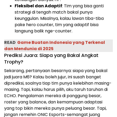
Fleksibel dan Adaptif
: Tim yang bisa ganti
strategi di tengah match bakal punya
keunggulan. Misalnya, kalau lawan tiba-tiba
pake hero counter, tim yang adaptif bisa
langsung balik nge-counter.
READ
Game Buatan Indonesia yang Terkenal
dan Mendunia di 2025
Prediksi Juara: Siapa yang Bakal Angkat
Trophy?
Sekarang, pertanyaan besarnya: siapa yang bakal
jadi juara M6? Kalau boleh jujur, ini susah banget
diprediksi, soalnya tiap tim punya kelebihan masing-
masing. Tapi, kalau harus pilih, aku taruh taruhan di
ECHO. Pengalaman mereka di panggung besar,
roster yang balance, dan kemampuan adaptasi
yang top bikin mereka punya peluang besar. Tapi,
jangan remehin ONIC Esports-semangat juang