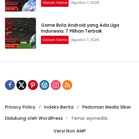
Ulasan Game
Agustus 7, 2026
Game Bola Android yang Ada Liga
Indonesia: 7 Pilihan Terbaik
Ulasan Game
Agustus 7, 2026
Privacy Policy
Indeks Berita
Pedoman Media Siber
Didukung oleh WordPress
-
Tema: wpmedia.
Versi Non AMP