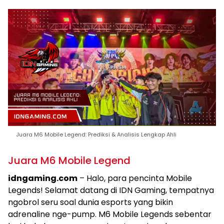
Juara M6 Mobile Legend: Prediksi & Analisis Lengkap Ahli
Juara M6 Mobile Legend
idngaming.com
– Halo, para pencinta Mobile
Legends! Selamat datang di IDN Gaming, tempatnya
ngobrol seru soal dunia esports yang bikin
adrenaline nge-pump. M6 Mobile Legends sebentar