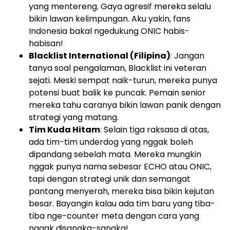
yang mentereng. Gaya agresif mereka selalu
bikin lawan kelimpungan. Aku yakin, fans
Indonesia bakal ngedukung ONIC habis-
habisan!
Blacklist International (Filipina)
: Jangan
tanya soal pengalaman, Blacklist ini veteran
sejati. Meski sempat naik-turun, mereka punya
potensi buat balik ke puncak. Pemain senior
mereka tahu caranya bikin lawan panik dengan
strategi yang matang.
Tim Kuda Hitam
: Selain tiga raksasa di atas,
ada tim-tim underdog yang nggak boleh
dipandang sebelah mata. Mereka mungkin
nggak punya nama sebesar ECHO atau ONIC,
tapi dengan strategi unik dan semangat
pantang menyerah, mereka bisa bikin kejutan
besar. Bayangin kalau ada tim baru yang tiba-
tiba nge-counter meta dengan cara yang
nggak disangka-sangka!