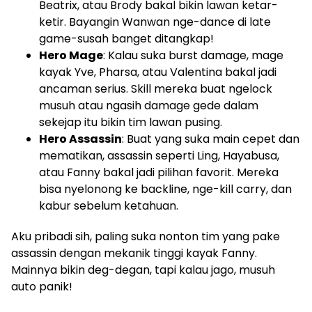
Beatrix, atau Brody bakal bikin lawan ketar-
ketir. Bayangin Wanwan nge-dance di late
game-susah banget ditangkap!
Hero Mage
: Kalau suka burst damage, mage
kayak Yve, Pharsa, atau Valentina bakal jadi
ancaman serius. Skill mereka buat ngelock
musuh atau ngasih damage gede dalam
sekejap itu bikin tim lawan pusing.
Hero Assassin
: Buat yang suka main cepet dan
mematikan, assassin seperti Ling, Hayabusa,
atau Fanny bakal jadi pilihan favorit. Mereka
bisa nyelonong ke backline, nge-kill carry, dan
kabur sebelum ketahuan.
Aku pribadi sih, paling suka nonton tim yang pake
assassin dengan mekanik tinggi kayak Fanny.
Mainnya bikin deg-degan, tapi kalau jago, musuh
auto panik!