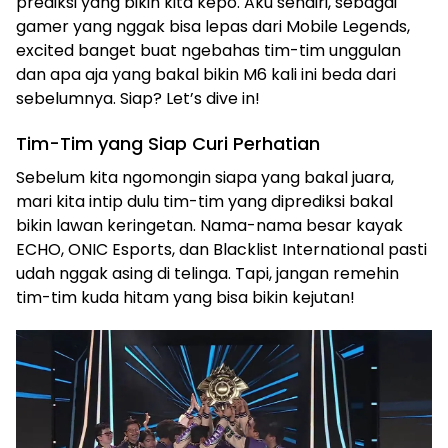
prediksi yang bikin kita kepo. Aku sendiri, sebagai
gamer yang nggak bisa lepas dari Mobile Legends,
excited banget buat ngebahas tim-tim unggulan
dan apa aja yang bakal bikin M6 kali ini beda dari
sebelumnya. Siap? Let’s dive in!
Tim-Tim yang Siap Curi Perhatian
Sebelum kita ngomongin siapa yang bakal juara,
mari kita intip dulu tim-tim yang diprediksi bakal
bikin lawan keringetan. Nama-nama besar kayak
ECHO, ONIC Esports, dan Blacklist International pasti
udah nggak asing di telinga. Tapi, jangan remehin
tim-tim kuda hitam yang bisa bikin kejutan!