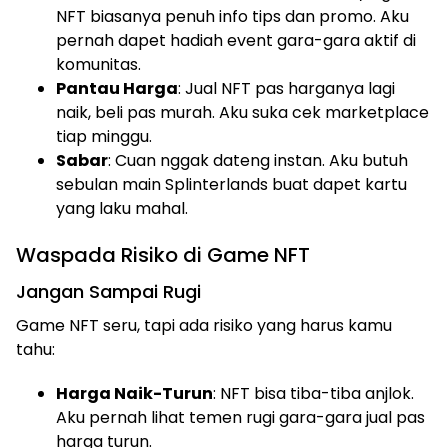
NFT biasanya penuh info tips dan promo. Aku
pernah dapet hadiah event gara-gara aktif di
komunitas.
Pantau Harga
: Jual NFT pas harganya lagi
naik, beli pas murah. Aku suka cek marketplace
tiap minggu.
Sabar
: Cuan nggak dateng instan. Aku butuh
sebulan main Splinterlands buat dapet kartu
yang laku mahal.
Waspada Risiko di Game NFT
Jangan Sampai Rugi
Game NFT seru, tapi ada risiko yang harus kamu
tahu:
Harga Naik-Turun
: NFT bisa tiba-tiba anjlok.
Aku pernah lihat temen rugi gara-gara jual pas
harga turun.