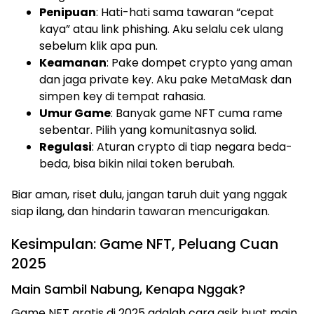
Penipuan
: Hati-hati sama tawaran “cepat
kaya” atau link phishing. Aku selalu cek ulang
sebelum klik apa pun.
Keamanan
: Pake dompet crypto yang aman
dan jaga private key. Aku pake MetaMask dan
simpen key di tempat rahasia.
Umur Game
: Banyak game NFT cuma rame
sebentar. Pilih yang komunitasnya solid.
Regulasi
: Aturan crypto di tiap negara beda-
beda, bisa bikin nilai token berubah.
Biar aman, riset dulu, jangan taruh duit yang nggak
siap ilang, dan hindarin tawaran mencurigakan.
Kesimpulan: Game NFT, Peluang Cuan
2025
Main Sambil Nabung, Kenapa Nggak?
Game NFT gratis di 2025 adalah cara asik buat main