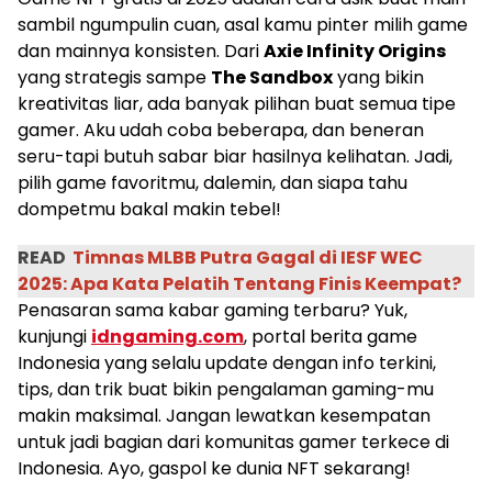
sambil ngumpulin cuan, asal kamu pinter milih game
dan mainnya konsisten. Dari
Axie Infinity Origins
yang strategis sampe
The Sandbox
yang bikin
kreativitas liar, ada banyak pilihan buat semua tipe
gamer. Aku udah coba beberapa, dan beneran
seru-tapi butuh sabar biar hasilnya kelihatan. Jadi,
pilih game favoritmu, dalemin, dan siapa tahu
dompetmu bakal makin tebel!
READ
Timnas MLBB Putra Gagal di IESF WEC
2025: Apa Kata Pelatih Tentang Finis Keempat?
Penasaran sama kabar gaming terbaru? Yuk,
kunjungi
idngaming.com
, portal berita game
Indonesia yang selalu update dengan info terkini,
tips, dan trik buat bikin pengalaman gaming-mu
makin maksimal. Jangan lewatkan kesempatan
untuk jadi bagian dari komunitas gamer terkece di
Indonesia. Ayo, gaspol ke dunia NFT sekarang!