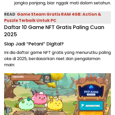
jangka panjang, biar nggak mati dalam setahun.
READ
Game Steam Gratis RAM 4GB: Action &
Puzzle Terbaik Untuk PC
Daftar 10 Game NFT Gratis Paling Cuan
2025
Siap Jadi “Petani” Digital?
Ini dia daftar game NFT gratis yang menurutku paling
oke di 2025, berdasarkan riset dan pengalaman
main: