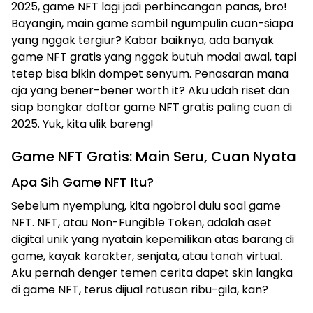
2025, game NFT lagi jadi perbincangan panas, bro!
Bayangin, main game sambil ngumpulin cuan-siapa
yang nggak tergiur? Kabar baiknya, ada banyak
game NFT gratis yang nggak butuh modal awal, tapi
tetep bisa bikin dompet senyum. Penasaran mana
aja yang bener-bener worth it? Aku udah riset dan
siap bongkar daftar game NFT gratis paling cuan di
2025. Yuk, kita ulik bareng!
Game NFT Gratis: Main Seru, Cuan Nyata
Apa Sih Game NFT Itu?
Sebelum nyemplung, kita ngobrol dulu soal game
NFT. NFT, atau Non-Fungible Token, adalah aset
digital unik yang nyatain kepemilikan atas barang di
game, kayak karakter, senjata, atau tanah virtual.
Aku pernah denger temen cerita dapet skin langka
di game NFT, terus dijual ratusan ribu-gila, kan?