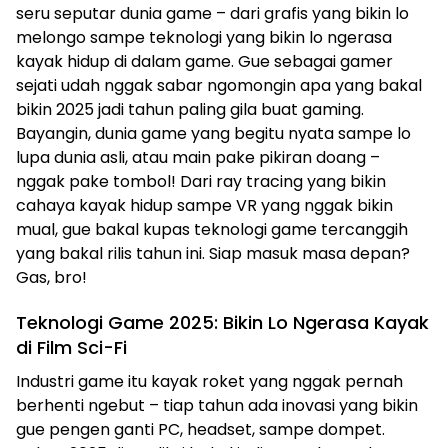
seru seputar dunia game – dari grafis yang bikin lo
melongo sampe teknologi yang bikin lo ngerasa
kayak hidup di dalam game. Gue sebagai gamer
sejati udah nggak sabar ngomongin apa yang bakal
bikin 2025 jadi tahun paling gila buat gaming.
Bayangin, dunia game yang begitu nyata sampe lo
lupa dunia asli, atau main pake pikiran doang –
nggak pake tombol! Dari ray tracing yang bikin
cahaya kayak hidup sampe VR yang nggak bikin
mual, gue bakal kupas teknologi game tercanggih
yang bakal rilis tahun ini. Siap masuk masa depan?
Gas, bro!
Teknologi Game 2025: Bikin Lo Ngerasa Kayak
di Film Sci-Fi
Industri game itu kayak roket yang nggak pernah
berhenti ngebut – tiap tahun ada inovasi yang bikin
gue pengen ganti PC, headset, sampe dompet.