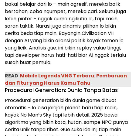
bakal belajar dari lo – main agresif, mereka balik
bertahan; coba ngumpet, mereka cari. Sekutu juga
lebih pinter – nggak cuma ngikutin lo, tapi kasih
saran taktik. Narasi juga dinamis; pilihan lo bikin
cerita beda tiap main. Bayangin Civilization VII
dengan AI yang bikin aliansi politik kayak temen lo
yang licik. Analisis gue: ini bikin replay value tinggi,
tapi developer harus hati-hati biar AI nggak terlalu
susah buat pemula.
READ
Mobile Legends VNG Terbaru: Pembaruan
dan Fitur yang Harus Kamu Tahu
Procedural Generation: Dunia Tanpa Batas
Procedural generation bikin dunia game dibuat
otomatis – lo bisa jelajah planet baru tiap main,
kayak No Man’s Sky tapi lebih detail. 2025 bawa
algoritma yang bikin kota, hutan, sampe NPC punya
cerita unik tanpa ribet. Gue suka ide ini; tiap main