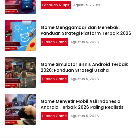
Panduan & Tips
Agustus 5, 2026
Game Menggambar dan Menebak:
Panduan Strategi Platform Terbaik 2026
Ulasan Game
Agustus 5, 2026
Game Simulator Bisnis Android Terbaik
2026: Panduan Strategi Usaha
Ulasan Game
Agustus 5, 2026
Game Menyetir Mobil Asli Indonesia
Android Terbaik 2026 Paling Realistis
Ulasan Game
Agustus 5, 2026