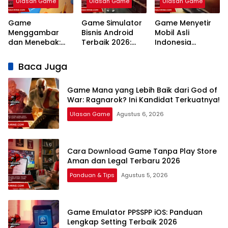
Ulasan Game
Ulasan Game
Ulasan Game
Game
Game Simulator
Game Menyetir
Menggambar
Bisnis Android
Mobil Asli
dan Menebak:
Terbaik 2026:
Indonesia
Panduan Strategi
Panduan Strategi
Android Terbaik
Platform Terbaik
Usaha
2026 Paling
Baca Juga
2026
Realistis
Game Mana yang Lebih Baik dari God of
War: Ragnarok? Ini Kandidat Terkuatnya!
Ulasan Game
Agustus 6, 2026
Cara Download Game Tanpa Play Store
Aman dan Legal Terbaru 2026
Panduan & Tips
Agustus 5, 2026
Game Emulator PPSSPP iOS: Panduan
Lengkap Setting Terbaik 2026