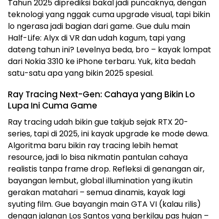
Tahun 2025 diprediksi bakal jadi puncaknya, dengan
teknologi yang nggak cuma upgrade visual, tapi bikin
lo ngerasa jadi bagian dari game. Gue dulu main
Half-Life: Alyx di VR dan udah kagum, tapi yang
dateng tahun ini? Levelnya beda, bro – kayak lompat
dari Nokia 3310 ke iPhone terbaru. Yuk, kita bedah
satu-satu apa yang bikin 2025 spesial.
Ray Tracing Next-Gen: Cahaya yang Bikin Lo
Lupa Ini Cuma Game
Ray tracing udah bikin gue takjub sejak RTX 20-
series, tapi di 2025, ini kayak upgrade ke mode dewa.
Algoritma baru bikin ray tracing lebih hemat
resource, jadi lo bisa nikmatin pantulan cahaya
realistis tanpa frame drop. Refleksi di genangan air,
bayangan lembut, global illumination yang ikutin
gerakan matahari – semua dinamis, kayak lagi
syuting film. Gue bayangin main GTA VI (kalau rilis)
dengan jalanan Los Santos yang berkilau pas hujan –