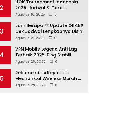
HOK Tournament Indonesia
2
2025: Jadwal & Cara
Daftarnya
Agustus 16, 2025
0
Jam Berapa FF Update OB48?
3
Cek Jadwal Lengkapnya Disini
Agustus 21, 2025
0
VPN Mobile Legend Anti Lag
4
Terbaik 2025, Ping Stabil!
Agustus 25, 2025
0
Rekomendasi Keyboard
5
Mechanical Wireless Murah &
Terbaik
Agustus 29, 2025
0