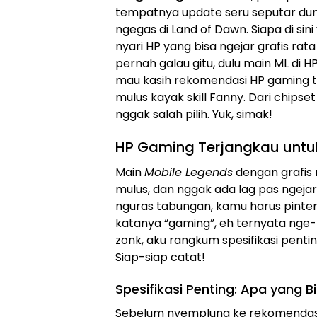
tempatnya update seru seputar dun
ngegas di Land of Dawn. Siapa di sin
nyari HP yang bisa ngejar grafis ra
pernah galau gitu, dulu main ML di H
mau kasih rekomendasi HP gaming t
mulus kayak skill Fanny. Dari chipse
nggak salah pilih. Yuk, simak!
HP Gaming Terjangkau untu
Main
Mobile Legends
dengan grafis 
mulus, dan nggak ada lag pas ngeja
nguras tabungan, kamu harus pinter 
katanya “gaming”, eh ternyata nge-
zonk, aku rangkum spesifikasi penti
Siap-siap catat!
Spesifikasi Penting: Apa yang
Sebelum nyemplung ke rekomendasi, 