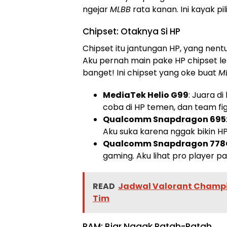
ngejar
MLBB
rata kanan. Ini kayak p
Chipset: Otaknya Si HP
Chipset itu jantungan HP, yang ne
Aku pernah main pake HP chipset lele
banget! Ini chipset yang oke buat
M
MediaTek Helio G99
: Juara d
coba di HP temen, dan team figh
Qualcomm Snapdragon 695
Aku suka karena nggak bikin H
Qualcomm Snapdragon 778
gaming. Aku lihat pro player pak
READ
Jadwal Valorant Champi
Tim
RAM: Biar Nggak Patah-Patah