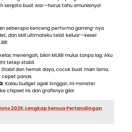
ilih senjata buat war—harus tahu amunisinya!
ntuin seberapa kenceng performa gaming-nya.
t, dan skill ultimateku telat keluar—kesel
LBB
:
i kelas menengah, bikin
MLBB
mulus tanpa lag. Aku
t tetep stabil.
: Stabil dan hemat daya, cocok buat main lama.
P cepet panas.
G
: Kalau budget agak longgar, ini monster
e chipset ini, dan grafisnya gila!
ons 2025: Lengkap Semua Pertandingan