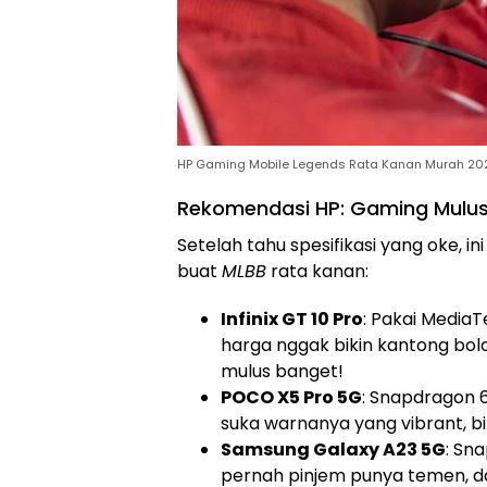
HP Gaming Mobile Legends Rata Kanan Murah 20
Rekomendasi HP: Gaming Mulu
Setelah tahu spesifikasi yang oke, 
buat
MLBB
rata kanan:
Infinix GT 10 Pro
: Pakai MediaT
harga nggak bikin kantong bolo
mulus banget!
POCO X5 Pro 5G
: Snapdragon 6
suka warnanya yang vibrant, b
Samsung Galaxy A23 5G
: Sn
pernah pinjem punya temen, d