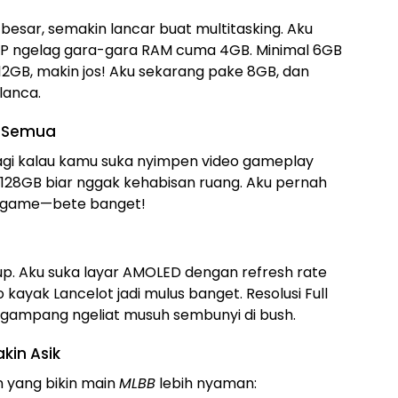
esar, semakin lancar buat multitasking. Aku
HP ngelag gara-gara RAM cuma 4GB. Minimal 6GB
 12GB, makin jos! Aku sekarang pake 8GB, dan
lanca.
 Semua
agi kalau kamu suka nyimpen video gameplay
l 128GB biar nggak kehabisan ruang. Aku pernah
e game—bete banget!
dup. Aku suka layar AMOLED dengan refresh rate
kayak Lancelot jadi mulus banget. Resolusi Full
di gampang ngeliat musuh sembunyi di bush.
kin Asik
in yang bikin main
MLBB
lebih nyaman: