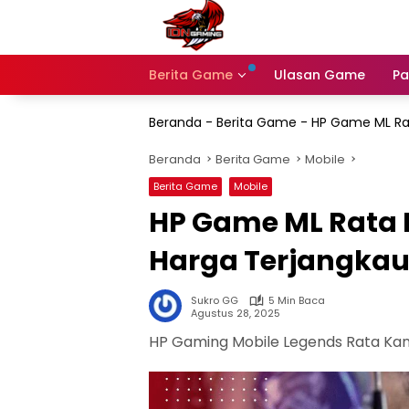
Langsung
ke
konten
Berita Game
Ulasan Game
Pa
Beranda
-
Berita Game
-
HP Game ML Ra
Beranda
Berita Game
Mobile
Berita Game
Mobile
HP Game ML Rata 
Harga Terjangka
Sukro GG
5 Min Baca
Agustus 28, 2025
HP Gaming Mobile Legends Rata Ka