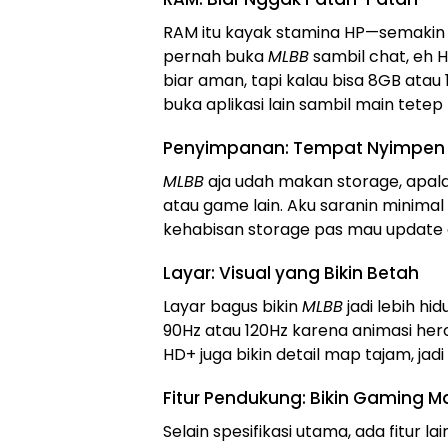
RAM itu kayak stamina HP—semakin b
pernah buka
MLBB
sambil chat, eh 
biar aman, tapi kalau bisa 8GB atau
buka aplikasi lain sambil main tetep 
Penyimpanan: Tempat Nyimpen
MLBB
aja udah makan storage, apal
atau game lain. Aku saranin minima
kehabisan storage pas mau updat
Layar: Visual yang Bikin Betah
Layar bagus bikin
MLBB
jadi lebih hi
90Hz atau 120Hz karena animasi hero 
HD+ juga bikin detail map tajam, ja
Fitur Pendukung: Bikin Gaming Ma
Selain spesifikasi utama, ada fitur la