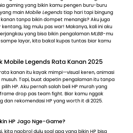
ia gaming yang bikin kamu pengen buru-buru
i yang main
Mobile Legends
tiap hari tapi bingung
ta kanan tanpa bikin dompet menangis? Aku juga
P kentang, lag mulu pas war! Makanya, kali ini aku
erjangkau yang bisa bikin pengalaman
MLBB
-mu
t sampe layar, kita bakal kupas tuntas biar kamu
k Mobile Legends Rata Kanan 2025
rata kanan itu kayak mimpi—visual keren, animasi
r musuh. Tapi, buat dapetin pengalaman itu tanpa
pilih HP. Aku pernah salah beli HP murah yang
frame drop pas team fight. Biar kamu nggak
ng dan rekomendasi HP yang worth it di 2025.
 Bikin HP Jago Nge-Game?
kita ngobrol dulu soal apa yang bikin HP bisa