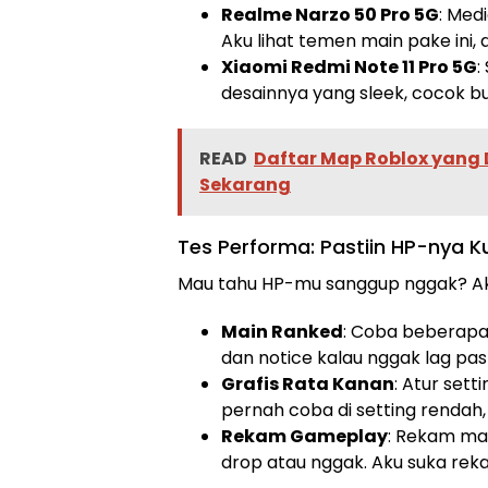
Realme Narzo 50 Pro 5G
: Med
Aku lihat temen main pake ini, da
Xiaomi Redmi Note 11 Pro 5G
:
desainnya yang sleek, cocok b
READ
Daftar Map Roblox yang 
Sekarang
Tes Performa: Pastiin HP-nya K
Mau tahu HP-mu sanggup nggak? Aku 
Main Ranked
: Coba beberapa
dan notice kalau nggak lag pas 
Grafis Rata Kanan
: Atur sett
pernah coba di setting rendah,
Rekam Gameplay
: Rekam ma
drop atau nggak. Aku suka rek