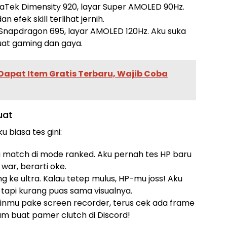
iaTek Dimensity 920, layar Super AMOLED 90Hz.
n efek skill terlihat jernih.
 Snapdragon 695, layar AMOLED 120Hz. Aku suka
uat gaming dan gaya.
Dapat Item Gratis Terbaru, Wajib Coba
uat
biasa tes gini:
 match di mode ranked. Aku pernah tes HP baru
war, berarti oke.
ing ke ultra. Kalau tetep mulus, HP-mu joss! Aku
 tapi kurang puas sama visualnya.
inmu pake screen recorder, terus cek ada frame
am buat pamer clutch di Discord!