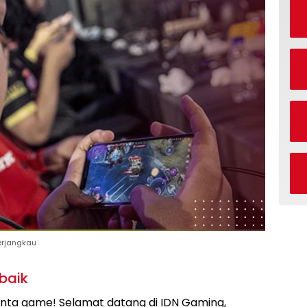
erjangkau
baik
inta game! Selamat datang di IDN Gaming,