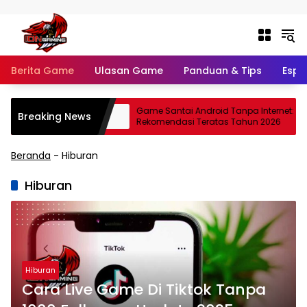
Langsung ke konten
Berita Game
Ulasan Game
Panduan & Tips
Espo
Indonesia 2026
Game Santai Android Tanpa Internet: 10
Breaking News
l
Rekomendasi Teratas Tahun 2026
Beranda
-
Hiburan
Hiburan
Hiburan
Cara Live Game Di Tiktok Tanpa