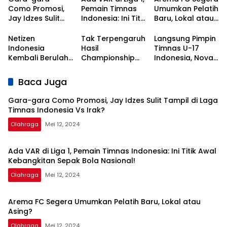
Como Promosi,
Pemain Timnas
Umumkan Pelatih
Jay Idzes Sulit
Indonesia: Ini Titik
Baru, Lokal atau
Tampil di Laga
Awal
Asing?
Timnas
Kebangkitan
Netizen
Tak Terpengaruh
Langsung Pimpin
Indonesia Vs
Sepak Bola
Indonesia
Hasil
Timnas U-17
Irak?
Nasional!
Kembali Berulah,
Championship
Indonesia, Nova
Kali Ini Serbu Klub
Series, Persib Beri
Arianto
Asal Korea
Sinyal
Dapatkan Kisi-
Baca Juga
Selatan
Perpanujang
kisi dari Shin Tae-
Kontrak Bojan
yong
Gara-gara Como Promosi, Jay Idzes Sulit Tampil di Laga
Hodak
Timnas Indonesia Vs Irak?
Olahraga
Mei 12, 2024
Ada VAR di Liga 1, Pemain Timnas Indonesia: Ini Titik Awal
Kebangkitan Sepak Bola Nasional!
Olahraga
Mei 12, 2024
Arema FC Segera Umumkan Pelatih Baru, Lokal atau
Asing?
Olahraga
Mei 12, 2024