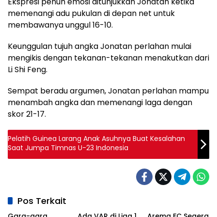
Ekspresi penuh emosi ditunjukkan Jonatan ketika
memenangi adu pukulan di depan net untuk
membawanya unggul 16-10.
Keunggulan tujuh angka Jonatan perlahan mulai
mengikis dengan tekanan-tekanan menakutkan dari
Li Shi Feng.
Sempat beradu argumen, Jonatan perlahan mampu
menambah angka dan memenangi laga dengan
skor 21-17.
Pelatih Guinea Larang Anak Asuhnya Buat Kesalahan
Saat Jumpa Timnas U-23 Indonesia
Pos Terkait
Gara-gara
Ada VAR di Liga 1,
Arema FC Segera