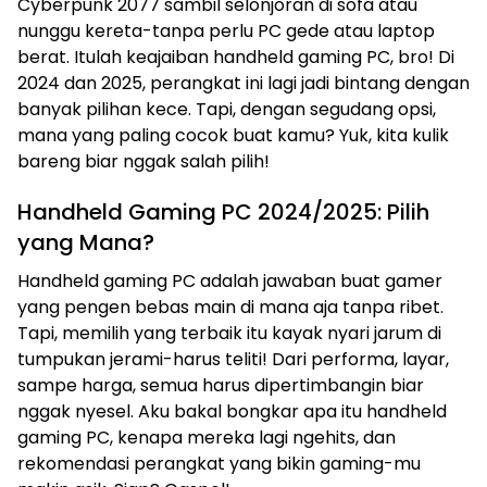
Cyberpunk 2077 sambil selonjoran di sofa atau
nunggu kereta-tanpa perlu PC gede atau laptop
berat. Itulah keajaiban handheld gaming PC, bro! Di
2024 dan 2025, perangkat ini lagi jadi bintang dengan
banyak pilihan kece. Tapi, dengan segudang opsi,
mana yang paling cocok buat kamu? Yuk, kita kulik
bareng biar nggak salah pilih!
Handheld Gaming PC 2024/2025: Pilih
yang Mana?
Handheld gaming PC adalah jawaban buat gamer
yang pengen bebas main di mana aja tanpa ribet.
Tapi, memilih yang terbaik itu kayak nyari jarum di
tumpukan jerami-harus teliti! Dari performa, layar,
sampe harga, semua harus dipertimbangin biar
nggak nyesel. Aku bakal bongkar apa itu handheld
gaming PC, kenapa mereka lagi ngehits, dan
rekomendasi perangkat yang bikin gaming-mu