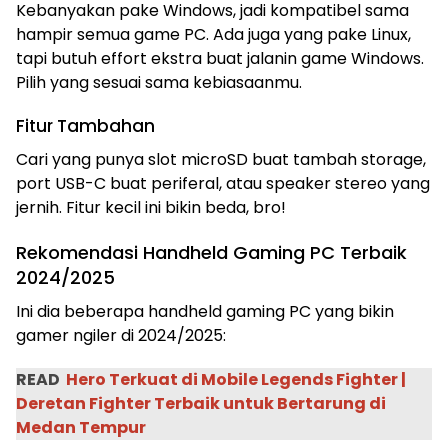
Kebanyakan pake Windows, jadi kompatibel sama
hampir semua game PC. Ada juga yang pake Linux,
tapi butuh effort ekstra buat jalanin game Windows.
Pilih yang sesuai sama kebiasaanmu.
Fitur Tambahan
Cari yang punya slot microSD buat tambah storage,
port USB-C buat periferal, atau speaker stereo yang
jernih. Fitur kecil ini bikin beda, bro!
Rekomendasi Handheld Gaming PC Terbaik
2024/2025
Ini dia beberapa handheld gaming PC yang bikin
gamer ngiler di 2024/2025:
READ
Hero Terkuat di Mobile Legends Fighter |
Deretan Fighter Terbaik untuk Bertarung di
Medan Tempur