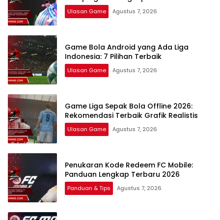
Ulasan Game
Agustus 7, 2026
Game Bola Android yang Ada Liga
Indonesia: 7 Pilihan Terbaik
Ulasan Game
Agustus 7, 2026
Game Liga Sepak Bola Offline 2026:
Rekomendasi Terbaik Grafik Realistis
Ulasan Game
Agustus 7, 2026
Penukaran Kode Redeem FC Mobile:
Panduan Lengkap Terbaru 2026
Panduan & Tips
Agustus 7, 2026