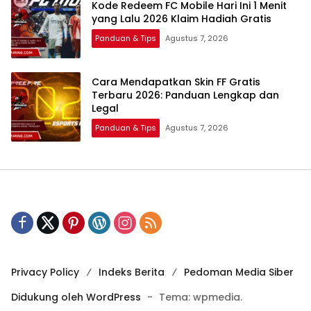
Kode Redeem FC Mobile Hari Ini 1 Menit
yang Lalu 2026 Klaim Hadiah Gratis
Panduan & Tips
Agustus 7, 2026
Cara Mendapatkan Skin FF Gratis
Terbaru 2026: Panduan Lengkap dan
Legal
Panduan & Tips
Agustus 7, 2026
Privacy Policy
Indeks Berita
Pedoman Media Siber
Didukung oleh WordPress
-
Tema: wpmedia.