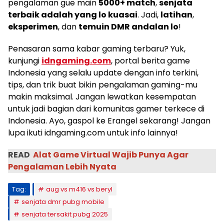
pengalaman gue main
5000+ match
,
senjata
terbaik adalah yang lo kuasai
. Jadi,
latihan
,
eksperimen
, dan
temuin DMR andalan lo
!
Penasaran sama kabar gaming terbaru? Yuk,
kunjungi
idngaming.com
, portal berita game
Indonesia yang selalu update dengan info terkini,
tips, dan trik buat bikin pengalaman gaming-mu
makin maksimal. Jangan lewatkan kesempatan
untuk jadi bagian dari komunitas gamer terkece di
Indonesia. Ayo, gaspol ke Erangel sekarang! Jangan
lupa ikuti idngaming.com untuk info lainnya!
READ
Alat Game Virtual Wajib Punya Agar
Pengalaman Lebih Nyata
Tag:
aug vs m416 vs beryl
senjata dmr pubg mobile
senjata tersakit pubg 2025