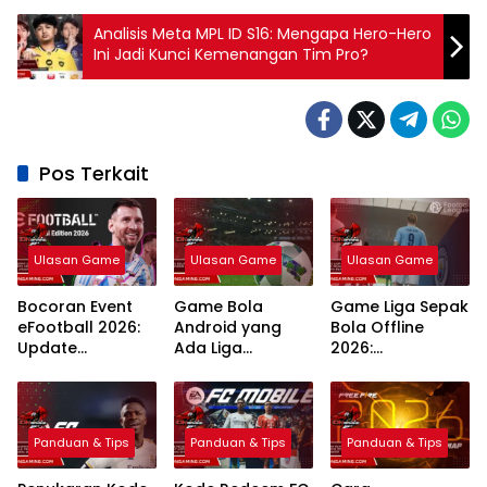
Analisis Meta MPL ID S16: Mengapa Hero-Hero
Ini Jadi Kunci Kemenangan Tim Pro?
Pos Terkait
Ulasan Game
Ulasan Game
Ulasan Game
Bocoran Event
Game Bola
Game Liga Sepak
eFootball 2026:
Android yang
Bola Offline
Update
Ada Liga
2026:
Campaign
Indonesia: 7
Rekomendasi
Terlengkap dan
Pilihan Terbaik
Terbaik Grafik
Jadwal
Realistis
Panduan & Tips
Panduan & Tips
Panduan & Tips