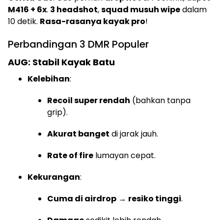
M416 + 6x
.
3 headshot
,
squad musuh wipe
dalam
10 detik.
Rasa-rasanya kayak pro
!
Perbandingan 3 DMR Populer
AUG: Stabil Kayak Batu
Kelebihan
:
Recoil super rendah
(bahkan tanpa
grip).
Akurat banget
di jarak jauh.
Rate of fire
lumayan cepat.
Kekurangan
:
Cuma di airdrop
→
resiko tinggi
.