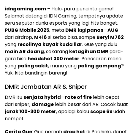
idngaming.com
– Halo, para pencinta game!
Selamat datang di IDN Gaming, tempatnya update
seru seputar dunia esports yang lagi hits banget.
PUBG Mobile 2025
, meta
DMR
lagi
panas
—
AUG
dari airdrop,
M416
si serba bisa, sampe
Beryl M762
yang
recoilnya kayak kuda liar
. Gue yang dulu
main AR doang
, sekarang
ketagihan DMR
gara-
gara bisa
headshot 300 meter
. Penasaran mana
yang
paling sakit
, mana yang
paling gampang
?
Yuk, kita bandingin bareng!
DMR: Jembatan AR & Sniper
DMR itu
senjata hybrid
—
rate of fire
lebih cepat
dari sniper,
damage
lebih besar dari AR. Cocok buat
jarak 100-300 meter
, apalagi kalau
scope 6x
udah
nempel.
Cerita Gue
: Gue pernah
drop hot
di Pochinki, dapet