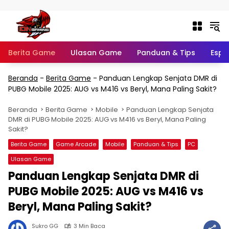
Langsung ke konten
Berita Game
Ulasan Game
Panduan & Tips
Espo
Beranda
-
Berita Game
-
Panduan Lengkap Senjata DMR di
PUBG Mobile 2025: AUG vs M416 vs Beryl, Mana Paling Sakit?
Beranda
Berita Game
Mobile
Panduan Lengkap Senjata
DMR di PUBG Mobile 2025: AUG vs M416 vs Beryl, Mana Paling
Sakit?
Berita Game
Game Arcade
Mobile
Panduan & Tips
PC
Ulasan Game
Panduan Lengkap Senjata DMR di
PUBG Mobile 2025: AUG vs M416 vs
Beryl, Mana Paling Sakit?
Sukro GG
3 Min Baca