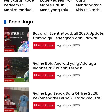
Penukaran Kode
Kode Redeem FC
Cara
Redeem FC
Mobile Hari Ini 1
Mendapatkan
Mobile: Panduan
Menit yang Lalu
Skin FF Gratis
Lengkap Terbaru
2026 Klaim
Terbaru 2026:
2026
Hadiah Gratis
Panduan
Baca Juga
Lengkap dan
Legal
Bocoran Event eFootball 2026: Update
Campaign Terlengkap dan Jadwal
Ulasan Game
Agustus 7, 2026
Game Bola Android yang Ada Liga
Indonesia: 7 Pilihan Terbaik
Ulasan Game
Agustus 7, 2026
Game Liga Sepak Bola Offline 2026:
Rekomendasi Terbaik Grafik Realistis
Ulasan Game
Agustus 7, 2026