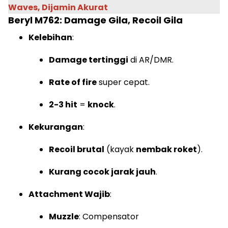
Waves, Dijamin Akurat
Beryl M762: Damage Gila, Recoil Gila
Kelebihan
:
Damage tertinggi
di AR/DMR.
Rate of fire
super cepat.
2-3 hit
=
knock
.
Kekurangan
:
Recoil brutal
(kayak
nembak roket
).
Kurang cocok jarak jauh
.
Attachment Wajib
:
Muzzle
: Compensator