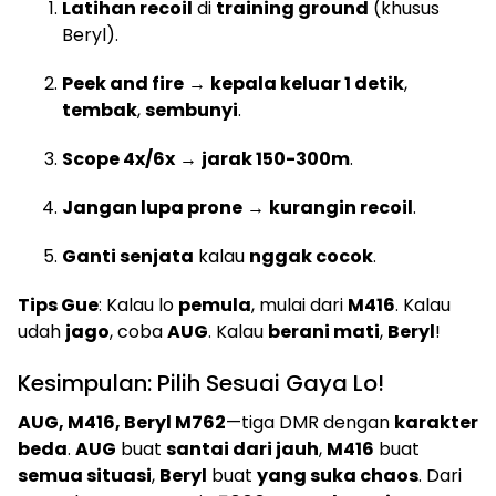
Latihan recoil
di
training ground
(khusus
Beryl).
Peek and fire
→
kepala keluar 1 detik
,
tembak
,
sembunyi
.
Scope 4x/6x
→
jarak 150-300m
.
Jangan lupa prone
→
kurangin recoil
.
Ganti senjata
kalau
nggak cocok
.
Tips Gue
: Kalau lo
pemula
, mulai dari
M416
. Kalau
udah
jago
, coba
AUG
. Kalau
berani mati
,
Beryl
!
Kesimpulan: Pilih Sesuai Gaya Lo!
AUG, M416, Beryl M762
—tiga DMR dengan
karakter
beda
.
AUG
buat
santai dari jauh
,
M416
buat
semua situasi
,
Beryl
buat
yang suka chaos
. Dari