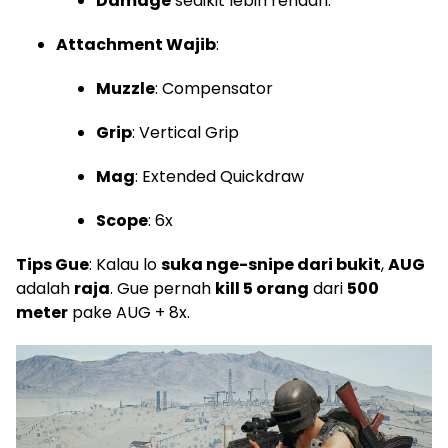
Damage
sedikit lebih rendah.
Attachment Wajib
:
Muzzle
: Compensator
Grip
: Vertical Grip
Mag
: Extended Quickdraw
Scope
: 6x
Tips Gue
: Kalau lo
suka nge-snipe dari bukit
,
AUG
adalah
raja
. Gue pernah
kill 5 orang
dari
500
meter
pake AUG + 8x.