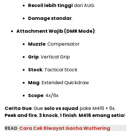
Recoil lebih tinggi
dari AUG.
Damage standar
.
Attachment Wajib (DMR Mode)
:
Muzzle
: Compensator
Grip
: Vertical Grip
Stock
: Tactical Stock
Mag
: Extended Quickdraw
Scope
: 4x/6x
Cerita Gue
: Gue
solo vs squad
pake M416 + 6x.
Peek and fire
,
3 knock
,
1 finish
.
M416 emang setia
!
READ
Cara Cek Riwayat Gacha Wuthering