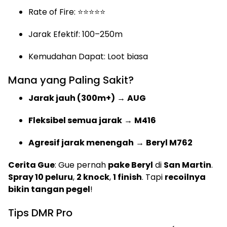
Rate of Fire: ⭐⭐⭐⭐⭐
Jarak Efektif: 100–250m
Kemudahan Dapat: Loot biasa
Mana yang Paling Sakit?
Jarak jauh (300m+)
→
AUG
Fleksibel semua jarak
→
M416
Agresif jarak menengah
→
Beryl M762
Cerita Gue
: Gue pernah
pake Beryl
di
San Martin
.
Spray 10 peluru
,
2 knock
,
1 finish
. Tapi
recoilnya
bikin tangan pegel
!
Tips DMR Pro