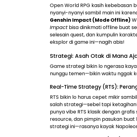
Open World RPG kasih kebebasan bua
nyanyi-nyanyi sambil main ini ka
Genshin Impact (Mode Offline)
Wa
Impact
bisa dinikmati offline buat s
selesain quest, dan kumpulin karak
eksplor di game ini—nagih abis!
Strategi: Asah Otak di Mana Aj
Game strategi bikin lo ngerasa kaya
nunggu temen—bikin waktu nggak k
Real-Time Strategy (RTS): Pera
RTS bikin lo harus cepet mikir samb
salah strategi—sebel tapi ketagihan
punya vibe RTS klasik dengan grafis 
resource, dan pimpin pasukan buat
strategi ini—rasanya kayak Napoleo