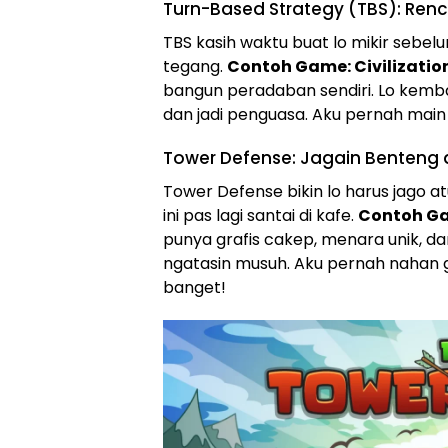
Turn-Based Strategy (TBS): Re
TBS kasih waktu buat lo mikir sebel
tegang.
Contoh Game: Civilization
bangun peradaban sendiri. Lo kemba
dan jadi penguasa. Aku pernah mai
Tower Defense: Jagain Benteng 
Tower Defense bikin lo harus jago a
ini pas lagi santai di kafe.
Contoh G
punya grafis cakep, menara unik, dan
ngatasin musuh. Aku pernah nah
banget!