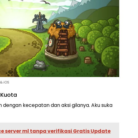
 & iOS
 Kuota
n dengan kecepatan dan aksi gilanya. Aku suka
server ml tanpa verifikasi Gratis Update