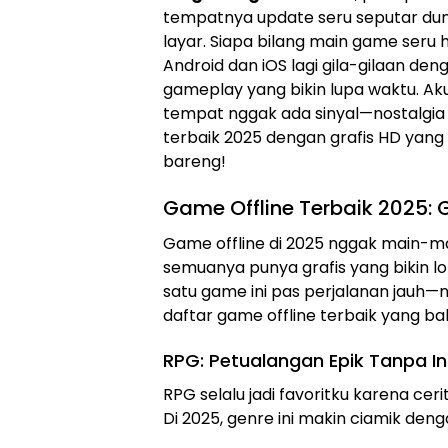
tempatnya update seru seputar dunia
layar. Siapa bilang main game seru h
Android dan iOS lagi gila-gilaan de
gameplay yang bikin lupa waktu. Aku 
tempat nggak ada sinyal—nostalgia b
terbaik 2025 dengan grafis HD yang w
bareng!
Game Offline Terbaik 2025: G
Game offline di 2025 nggak main-ma
semuanya punya grafis yang bikin lo
satu game ini pas perjalanan jauh—n
daftar game offline terbaik yang bak
RPG: Petualangan Epik Tanpa In
RPG selalu jadi favoritku karena cer
Di 2025, genre ini makin ciamik den