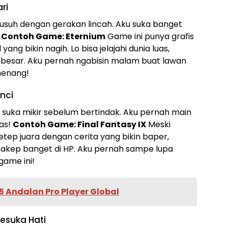
ri
musuh dengan gerakan lincah. Aku suka banget
!
Contoh Game: Eternium
Game ini punya grafis
yang bikin nagih. Lo bisa jelajahi dunia luas,
s besar. Aku pernah ngabisin malam buat lawan
menang!
nci
suka mikir sebelum bertindak. Aku pernah main
ras!
Contoh Game: Final Fantasy IX
Meski
etep juara dengan cerita yang bikin baper,
 cakep banget di HP. Aku pernah sampe lupa
game ini!
25 Andalan Pro Player Global
Sesuka Hati