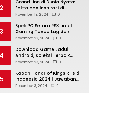
Grand Line di Dunia Nyata:
2
Fakta dan Inspirasi di
Baliknya
November 19, 2024
0
Spek PC Setara PS3 untuk
3
Gaming Tanpa Lag dan
Pengalaman Terbaik
November 22, 2024
0
Download Game Jadul
4
Android, Koleksi Terbaik
Untuk Nostalgia Seru
November 28, 2024
0
Kapan Honor of Kings Rilis di
5
Indonesia 2024 | Jawaban
dan Jadwal Lengkapnya!
Desember 3, 2024
0