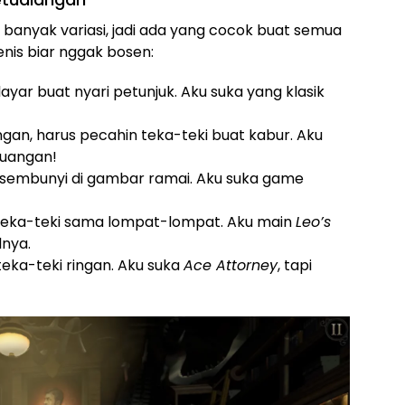
banyak variasi, jadi ada yang cocok buat semua
nis biar nggak bosen:
i layar buat nyari petunjuk. Aku suka yang klasik
angan, harus pecahin teka-teki buat kabur. Aku
ruangan!
ersembunyi di gambar ramai. Aku suka game
 teka-teki sama lompat-lompat. Aku main
Leo’s
nya.
 teka-teki ringan. Aku suka
Ace Attorney
, tapi