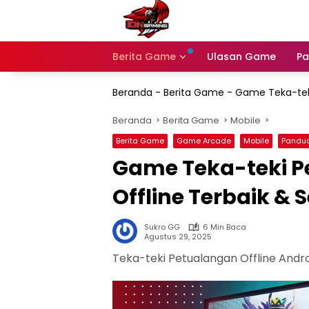
Langsung
ke
konten
Berita Game
Ulasan Game
Pa
Beranda
-
Berita Game
-
Game Teka-teki
Beranda
Berita Game
Mobile
Berita Game
Game Arcade
Mobile
Pandua
Game Teka-teki P
Offline Terbaik & 
Sukro GG
6 Min Baca
Agustus 29, 2025
Teka-teki Petualangan Offline Andro