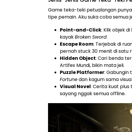
Game teka-teki petualangan punya 
tipe pemain. Aku suka coba semua je
Point-and-Click
: Klik objek d
kayak
Broken Sword
.
Escape Room
: Terjebak di ru
pernah stuck 30 menit di satu 
Hidden Object
: Cari benda t
Artifex Mundi, bikin mata jeli.
Puzzle Platformer
: Gabungin
Fortune
dan kagum sama visual
Visual Novel
: Cerita kuat plus
sayang nggak semua offline.