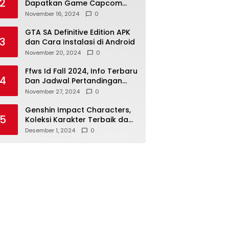
2
Dapatkan Game Capcom
Favorit Dengan Diskon Besar
November 16, 2024
0
GTA SA Definitive Edition APK
3
dan Cara Instalasi di Android
November 20, 2024
0
Ffws Id Fall 2024, Info Terbaru
4
Dan Jadwal Pertandingan
Seru
November 27, 2024
0
Genshin Impact Characters,
5
Koleksi Karakter Terbaik dan
Skillnya
Desember 1, 2024
0