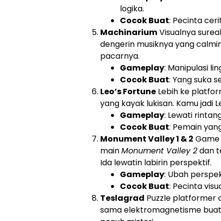
logika.
Cocok Buat
: Pecinta cer
Machinarium
Visualnya sureal
dengerin musiknya yang calmin
pacarnya.
Gameplay
: Manipulasi li
Cocok Buat
: Yang suka se
Leo’s Fortune
Lebih ke platfor
yang kayak lukisan. Kamu jadi L
Gameplay
: Lewati rintan
Cocok Buat
: Pemain yan
Monument Valley 1 & 2
Game i
main
Monument Valley 2
dan t
Ida lewatin labirin perspektif.
Gameplay
: Ubah perspekt
Cocok Buat
: Pecinta visu
Teslagrad
Puzzle platformer
sama elektromagnetisme buat l