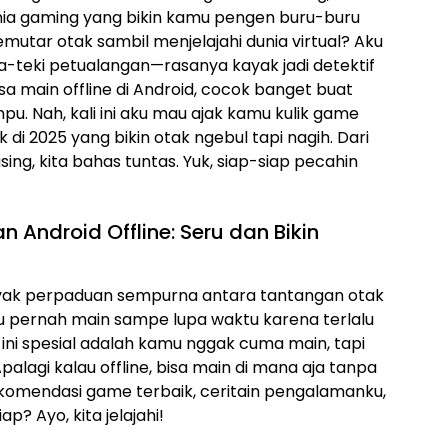
ia gaming yang bikin kamu pengen buru-buru
memutar otak sambil menjelajahi dunia virtual? Aku
-teki petualangan—rasanya kayak jadi detektif
isa main offline di Android, cocok banget buat
pu. Nah, kali ini aku mau ajak kamu kulik game
 di 2025 yang bikin otak ngebul tapi nagih. Dari
sing, kita bahas tuntas. Yuk, siap-siap pecahin
Android Offline: Seru dan Bikin
ayak perpaduan sempurna antara tantangan otak
ku pernah main sampe lupa waktu karena terlalu
e ini spesial adalah kamu nggak cuma main, tapi
palagi kalau offline, bisa main di mana aja tanpa
rekomendasi game terbaik, ceritain pengalamanku,
ap? Ayo, kita jelajahi!