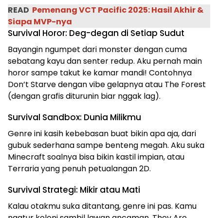
READ
Pemenang VCT Pacific 2025: Hasil Akhir &
Siapa MVP-nya
Survival Horor: Deg-degan di Setiap Sudut
Bayangin ngumpet dari monster dengan cuma
sebatang kayu dan senter redup. Aku pernah main
horor sampe takut ke kamar mandi! Contohnya
Don’t Starve dengan vibe gelapnya atau The Forest
(dengan grafis diturunin biar nggak lag).
Survival Sandbox: Dunia Milikmu
Genre ini kasih kebebasan buat bikin apa aja, dari
gubuk sederhana sampe benteng megah. Aku suka
Minecraft soalnya bisa bikin kastil impian, atau
Terraria yang penuh petualangan 2D.
Survival Strategi: Mikir atau Mati
Kalau otakmu suka ditantang, genre ini pas. Kamu
ngatur koloni sambil lawan ancaman. They Are