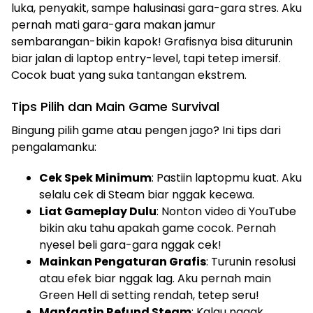
luka, penyakit, sampe halusinasi gara-gara stres. Aku
pernah mati gara-gara makan jamur
sembarangan-bikin kapok! Grafisnya bisa diturunin
biar jalan di laptop entry-level, tapi tetep imersif.
Cocok buat yang suka tantangan ekstrem.
Tips Pilih dan Main Game Survival
Bingung pilih game atau pengen jago? Ini tips dari
pengalamanku:
Cek Spek Minimum
: Pastiin laptopmu kuat. Aku
selalu cek di Steam biar nggak kecewa.
Liat Gameplay Dulu
: Nonton video di YouTube
bikin aku tahu apakah game cocok. Pernah
nyesel beli gara-gara nggak cek!
Mainkan Pengaturan Grafis
: Turunin resolusi
atau efek biar nggak lag. Aku pernah main
Green Hell di setting rendah, tetep seru!
Manfaatin Refund Steam
: Kalau nggak