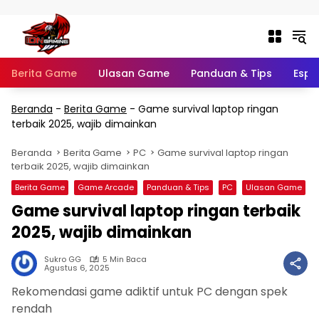
Langsung ke konten
Berita Game
Ulasan Game
Panduan & Tips
Espo
Beranda
-
Berita Game
-
Game survival laptop ringan
terbaik 2025, wajib dimainkan
Beranda
Berita Game
PC
Game survival laptop ringan
terbaik 2025, wajib dimainkan
Berita Game
Game Arcade
Panduan & Tips
PC
Ulasan Game
Game survival laptop ringan terbaik
2025, wajib dimainkan
Sukro GG
5 Min Baca
Agustus 6, 2025
Rekomendasi game adiktif untuk PC dengan spek
rendah