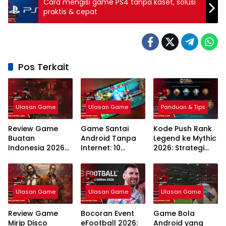
Cara mengisi game PS4 tanpa kaset, solusi
praktis & cepat
Pos Terkait
Ulasan Game
Ulasan Game
Panduan & Tips
Review Game
Game Santai
Kode Push Rank
Buatan
Android Tanpa
Legend ke Mythic
Indonesia 2026
Internet: 10
2026: Strategi
Inovasi
Rekomendasi
Meta dan
Developer Lokal
Teratas Tahun
Rahasia
2026
Winstreak
Terbaru
Ulasan Game
Ulasan Game
Ulasan Game
Review Game
Bocoran Event
Game Bola
Mirip Disco
eFootball 2026:
Android yang