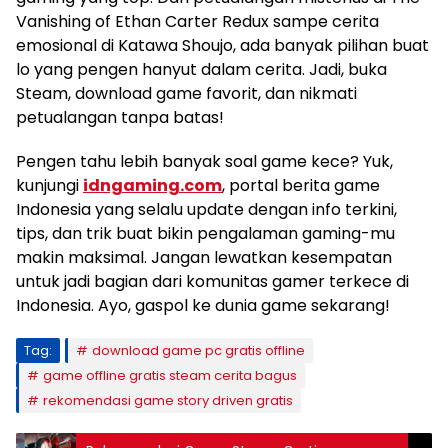
Vanishing of Ethan Carter Redux sampe cerita
emosional di Katawa Shoujo, ada banyak pilihan buat
lo yang pengen hanyut dalam cerita. Jadi, buka
Steam, download game favorit, dan nikmati
petualangan tanpa batas!
Pengen tahu lebih banyak soal game kece? Yuk,
kunjungi
idngaming.com
, portal berita game
Indonesia yang selalu update dengan info terkini,
tips, dan trik buat bikin pengalaman gaming-mu
makin maksimal. Jangan lewatkan kesempatan
untuk jadi bagian dari komunitas gamer terkece di
Indonesia. Ayo, gaspol ke dunia game sekarang!
Tag:
download game pc gratis offline
game offline gratis steam cerita bagus
rekomendasi game story driven gratis