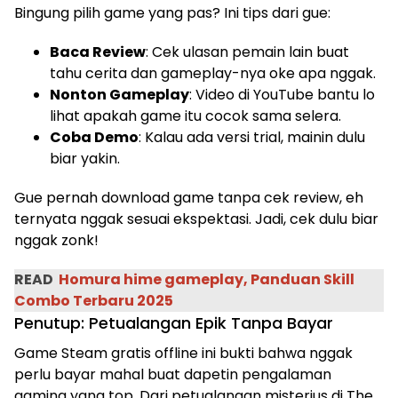
Bingung pilih game yang pas? Ini tips dari gue:
Baca Review
: Cek ulasan pemain lain buat
tahu cerita dan gameplay-nya oke apa nggak.
Nonton Gameplay
: Video di YouTube bantu lo
lihat apakah game itu cocok sama selera.
Coba Demo
: Kalau ada versi trial, mainin dulu
biar yakin.
Gue pernah download game tanpa cek review, eh
ternyata nggak sesuai ekspektasi. Jadi, cek dulu biar
nggak zonk!
READ
Homura hime gameplay, Panduan Skill
Combo Terbaru 2025
Penutup: Petualangan Epik Tanpa Bayar
Game Steam gratis offline ini bukti bahwa nggak
perlu bayar mahal buat dapetin pengalaman
gaming yang top. Dari petualangan misterius di The