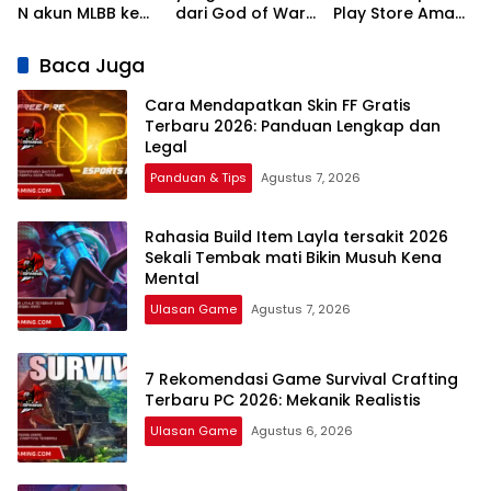
N akun MLBB ke
dari God of War:
Play Store Aman
MCGG
Ragnarok? Ini
dan Legal
Sinkronisasi Data
Kandidat
Terbaru 2026
Baca Juga
Game
Terkuatnya!
Cara Mendapatkan Skin FF Gratis
Terbaru 2026: Panduan Lengkap dan
Legal
Panduan & Tips
Agustus 7, 2026
Rahasia Build Item Layla tersakit 2026
Sekali Tembak mati Bikin Musuh Kena
Mental
Ulasan Game
Agustus 7, 2026
7 Rekomendasi Game Survival Crafting
Terbaru PC 2026: Mekanik Realistis
Ulasan Game
Agustus 6, 2026