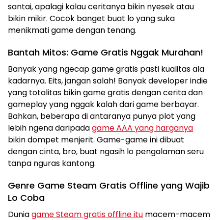
santai, apalagi kalau ceritanya bikin nyesek atau
bikin mikir. Cocok banget buat lo yang suka
menikmati game dengan tenang.
Bantah Mitos: Game Gratis Nggak Murahan!
Banyak yang ngecap game gratis pasti kualitas ala
kadarnya. Eits, jangan salah! Banyak developer indie
yang totalitas bikin game gratis dengan cerita dan
gameplay yang nggak kalah dari game berbayar.
Bahkan, beberapa di antaranya punya plot yang
lebih ngena daripada
game AAA yang harganya
bikin dompet menjerit. Game-game ini dibuat
dengan cinta, bro, buat ngasih lo pengalaman seru
tanpa nguras kantong.
Genre Game Steam Gratis Offline yang Wajib
Lo Coba
Dunia
game Steam gratis offline itu
macem-macem