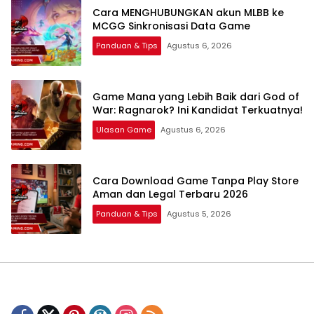
Cara MENGHUBUNGKAN akun MLBB ke
MCGG Sinkronisasi Data Game
Panduan & Tips
Agustus 6, 2026
Game Mana yang Lebih Baik dari God of
War: Ragnarok? Ini Kandidat Terkuatnya!
Ulasan Game
Agustus 6, 2026
Cara Download Game Tanpa Play Store
Aman dan Legal Terbaru 2026
Panduan & Tips
Agustus 5, 2026