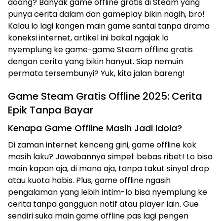
doang? Banyak game offline gratis di Steam yang
punya cerita dalam dan gameplay bikin nagih, bro!
Kalau lo lagi kangen main game santai tanpa drama
koneksi internet, artikel ini bakal ngajak lo
nyemplung ke game-game Steam offline gratis
dengan cerita yang bikin hanyut. Siap nemuin
permata tersembunyi? Yuk, kita jalan bareng!
Game Steam Gratis Offline 2025: Cerita
Epik Tanpa Bayar
Kenapa Game Offline Masih Jadi Idola?
Di zaman internet kenceng gini, game offline kok
masih laku? Jawabannya simpel: bebas ribet! Lo bisa
main kapan aja, di mana aja, tanpa takut sinyal drop
atau kuota habis. Plus, game offline ngasih
pengalaman yang lebih intim-lo bisa nyemplung ke
cerita tanpa gangguan notif atau player lain. Gue
sendiri suka main game offline pas lagi pengen