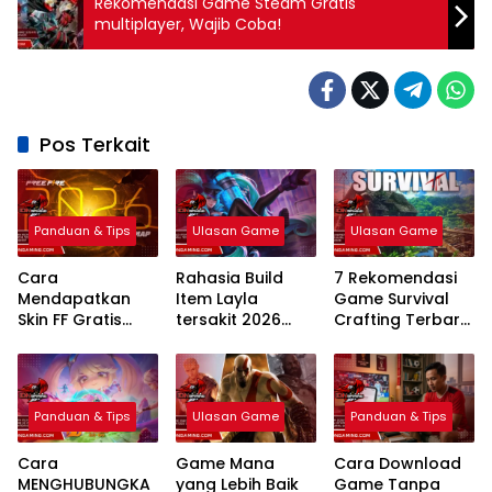
Rekomendasi Game Steam Gratis
multiplayer, Wajib Coba!
Pos Terkait
Panduan & Tips
Ulasan Game
Ulasan Game
Cara
Rahasia Build
7 Rekomendasi
Mendapatkan
Item Layla
Game Survival
Skin FF Gratis
tersakit 2026
Crafting Terbaru
Terbaru 2026:
Sekali Tembak
PC 2026: Mekanik
Panduan
mati Bikin Musuh
Realistis
Lengkap dan
Kena Mental
Legal
Panduan & Tips
Ulasan Game
Panduan & Tips
Cara
Game Mana
Cara Download
MENGHUBUNGKA
yang Lebih Baik
Game Tanpa