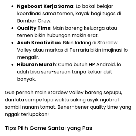
Ngeboost Kerja Sama
: Lo bakal belajar
koordinasi sama temen, kayak bagi tugas di
Bomber Crew.
Quality Time
: Main bareng keluarga atau
temen bikin hubungan makin erat.
Asah Kreativitas
: Bikin ladang di Stardew
Valley atau markas di Terraria bikin imajinasi lo
mengalir.
Hiburan Murah
: Cuma butuh HP Android, lo
udah bisa seru-seruan tanpa keluar duit
banyak.
Gue pernah main Stardew Valley bareng sepupu,
dan kita sampe lupa waktu saking asyik ngobrol
sambil nanam tomat. Bener-bener quality time yang
nggak terlupakan!
Tips Pilih Game Santai yang Pas