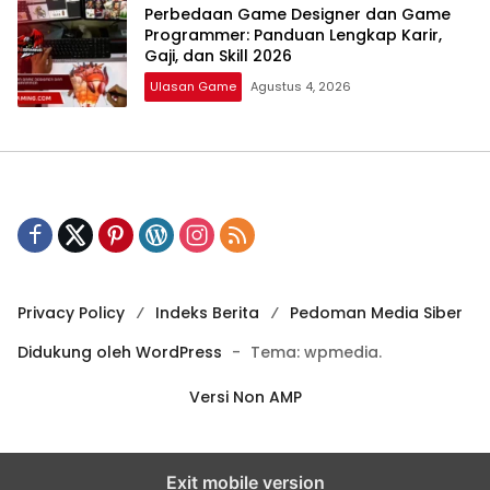
Perbedaan Game Designer dan Game
Programmer: Panduan Lengkap Karir,
Gaji, dan Skill 2026
Ulasan Game
Agustus 4, 2026
Privacy Policy
Indeks Berita
Pedoman Media Siber
Didukung oleh WordPress
-
Tema: wpmedia.
Versi Non AMP
Exit mobile version