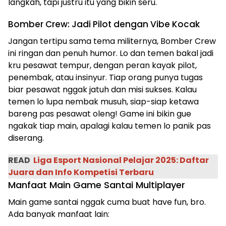
langkah, tapi justru itu yang bikin seru.
Bomber Crew: Jadi Pilot dengan Vibe Kocak
Jangan tertipu sama tema militernya, Bomber Crew
ini ringan dan penuh humor. Lo dan temen bakal jadi
kru pesawat tempur, dengan peran kayak pilot,
penembak, atau insinyur. Tiap orang punya tugas
biar pesawat nggak jatuh dan misi sukses. Kalau
temen lo lupa nembak musuh, siap-siap ketawa
bareng pas pesawat oleng! Game ini bikin gue
ngakak tiap main, apalagi kalau temen lo panik pas
diserang.
READ
Liga Esport Nasional Pelajar 2025: Daftar
Juara dan Info Kompetisi Terbaru
Manfaat Main Game Santai Multiplayer
Main game santai nggak cuma buat have fun, bro.
Ada banyak manfaat lain: