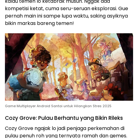
kalau temen lo ketabrak musuh. Nggak ada
kompetisi ketat, cuma seru-seruan eksplorasi. Gue
pernah main ini sampe lupa waktu, saking asyiknya
bikin markas bareng temen!
Game Multiplayer Android Santai untuk Hilangkan Stres 2025
Cozy Grove: Pulau Berhantu yang Bikin Rileks
Cozy Grove ngajak lo jadi penjaga perkemahan di
pulau penuh roh yang ternyata ramah dan gemes.