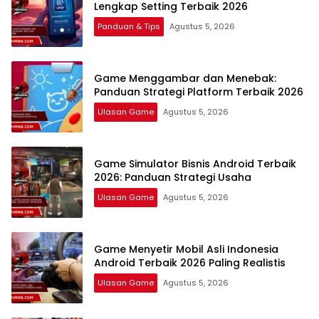
Lengkap Setting Terbaik 2026
Panduan & Tips
Agustus 5, 2026
Game Menggambar dan Menebak:
Panduan Strategi Platform Terbaik 2026
Ulasan Game
Agustus 5, 2026
Game Simulator Bisnis Android Terbaik
2026: Panduan Strategi Usaha
Ulasan Game
Agustus 5, 2026
Game Menyetir Mobil Asli Indonesia
Android Terbaik 2026 Paling Realistis
Ulasan Game
Agustus 5, 2026