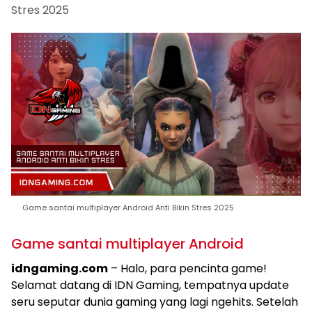
Stres 2025
Game santai multiplayer Android Anti Bikin Stres 2025
Game santai multiplayer Android
idngaming.com
– Halo, para pencinta game!
Selamat datang di IDN Gaming, tempatnya update
seru seputar dunia gaming yang lagi ngehits. Setelah