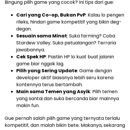
Bingung pilih game yang cocok? Ini tips dari gue:
Cari yang Co-op, Bukan PvP
: Kalau lo pengen
rileks, hindari game kompetitif yang bikin deg-
degan.
Sesuain sama Minat
: Suka farming? Coba
Stardew Valley. Suka petualangan? Terraria
jawabannya.
Cek Spek HP
: Pastiin HP lo kuat buat jalanin
game biar nggak lag.
Pilih yang Sering Update
: Game dengan
developer aktif biasanya lebih seru karena
kontennya terus bertambah.
Main sama Temen yang Asyik
: Pilih temen
yang santai dan suka bercanda biar mainnya
makin fun.
Gue pernah salah pilih game yang ternyata terlalu
kompetitif, dan malah bikin bete. Makanya, sekarang