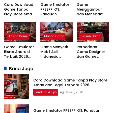
Cara Download
Game Emulator
Game
Game Tanpa
PPSSPP iOS:
Menggambar
Play Store Aman
Panduan
dan Menebak:
dan Legal
Lengkap Setting
Panduan Strategi
Terbaru 2026
Terbaik 2026
Platform Terbaik
2026
Ulasan Game
Ulasan Game
Ulasan Game
Game Simulator
Game Menyetir
Perbedaan
Bisnis Android
Mobil Asli
Game Designer
Terbaik 2026:
Indonesia
dan Game
Panduan Strategi
Android Terbaik
Programmer:
Usaha
2026 Paling
Panduan
Baca Juga
Realistis
Lengkap Karir,
Gaji, dan Skill
Cara Download Game Tanpa Play Store
2026
Aman dan Legal Terbaru 2026
Panduan & Tips
Agustus 5, 2026
Game Emulator PPSSPP iOS: Panduan