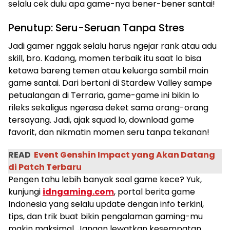
selalu cek dulu apa game-nya bener-bener santai!
Penutup: Seru-Seruan Tanpa Stres
Jadi gamer nggak selalu harus ngejar rank atau adu
skill, bro. Kadang, momen terbaik itu saat lo bisa
ketawa bareng temen atau keluarga sambil main
game santai. Dari bertani di Stardew Valley sampe
petualangan di Terraria, game-game ini bikin lo
rileks sekaligus ngerasa deket sama orang-orang
tersayang. Jadi, ajak squad lo, download game
favorit, dan nikmatin momen seru tanpa tekanan!
READ
Event Genshin Impact yang Akan Datang
di Patch Terbaru
Pengen tahu lebih banyak soal game kece? Yuk,
kunjungi
idngaming.com
, portal berita game
Indonesia yang selalu update dengan info terkini,
tips, dan trik buat bikin pengalaman gaming-mu
makin maksimal. Jangan lewatkan kesempatan