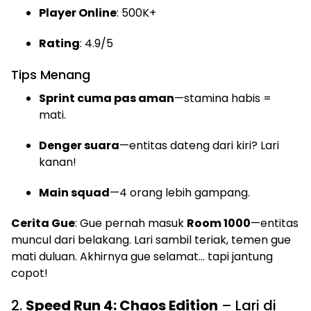
Player Online
: 500K+
Rating
: 4.9/5
Tips Menang
Sprint cuma pas aman
—stamina habis =
mati.
Denger suara
—entitas dateng dari kiri? Lari
kanan!
Main squad
—4 orang lebih gampang.
Cerita Gue
: Gue pernah masuk
Room 1000
—entitas
muncul dari belakang. Lari sambil teriak, temen gue
mati duluan. Akhirnya gue selamat… tapi jantung
copot!
2.
Speed Run 4: Chaos Edition
– Lari di