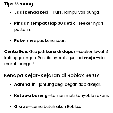
Tips Menang
Jadi benda kecil
—kursi, lampu, vas bunga.
Pindah tempat tiap 30 detik
—seeker nyari
pattern.
Pake invis
pas kena scan.
Cerita Gue
: Gue jadi
kursi di dapur
—seeker lewat 3
kali, nggak ngeh. Pas dia nyerah, gue jadi
meja
—dia
marah banget!
Kenapa Kejar-Kejaran di Roblox Seru?
Adrenalin
—jantung deg-degan tiap dikejar.
Ketawa bareng
—temen mati konyol, lo rekam.
Gratis
—cuma butuh akun Roblox.