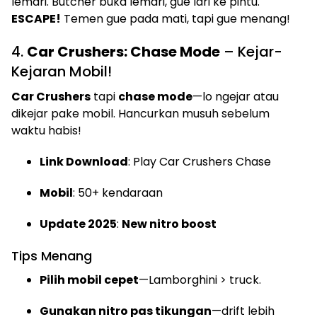
lemari. Butcher buka lemari, gue lari ke pintu.
ESCAPE!
Temen gue pada mati, tapi gue menang!
4.
Car Crushers: Chase Mode
– Kejar-
Kejaran Mobil!
Car Crushers
tapi
chase mode
—lo ngejar atau
dikejar pake mobil. Hancurkan musuh sebelum
waktu habis!
Link Download
: Play Car Crushers Chase
Mobil
: 50+ kendaraan
Update 2025
:
New nitro boost
Tips Menang
Pilih mobil cepet
—Lamborghini > truck.
Gunakan nitro pas tikungan
—drift lebih