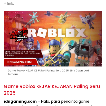
+ link.
Game Roblox KEJAR KEJARAN Paling Seru 2025: Link Download
Terbaru
Game Roblox KEJAR KEJARAN Paling Seru
2025
idngaming.com
– Halo, para pencinta game!