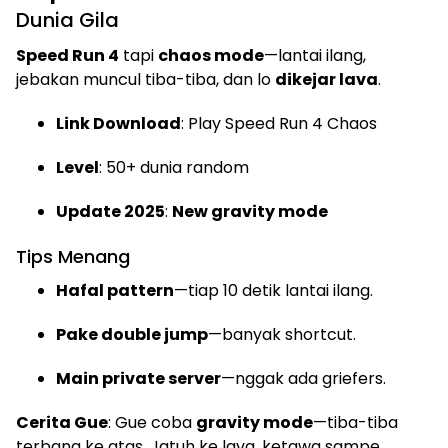
Dunia Gila
Speed Run 4
tapi
chaos mode
—lantai ilang,
jebakan muncul tiba-tiba, dan lo
dikejar lava
.
Link Download
: Play Speed Run 4 Chaos
Level
: 50+ dunia random
Update 2025
:
New gravity mode
Tips Menang
Hafal pattern
—tiap 10 detik lantai ilang.
Pake double jump
—banyak shortcut.
Main private server
—nggak ada griefers.
Cerita Gue
: Gue coba
gravity mode
—tiba-tiba
terbang ke atas. Jatuh ke lava, ketawa sampe