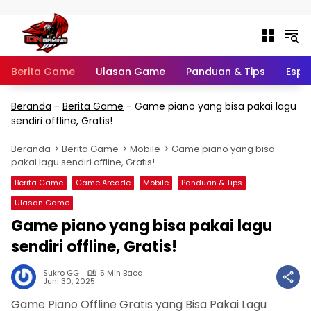
Langsung ke konten
Berita Game
Ulasan Game
Panduan & Tips
Espo
Beranda
-
Berita Game
-
Game piano yang bisa pakai lagu
sendiri offline, Gratis!
Beranda
Berita Game
Mobile
Game piano yang bisa
pakai lagu sendiri offline, Gratis!
Berita Game
Game Arcade
Mobile
Panduan & Tips
Ulasan Game
Game piano yang bisa pakai lagu
sendiri offline, Gratis!
Sukro GG
5 Min Baca
Juni 30, 2025
Game Piano Offline Gratis yang Bisa Pakai Lagu