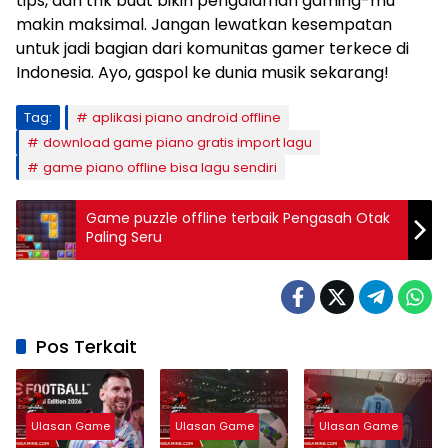
tips, dan trik buat bikin pengalaman gaming-mu
makin maksimal. Jangan lewatkan kesempatan
untuk jadi bagian dari komunitas gamer terkece di
Indonesia. Ayo, gaspol ke dunia musik sekarang!
Tag:
aplikasi piano android offline
download game piano gratis import lagu
game piano offline bisa lagu sendiri
Game puzzle offline terbaik Pengasah Otak
Paling Seru
Pos Terkait
Ulasan Game
Ulasan Game
Ulasan Game