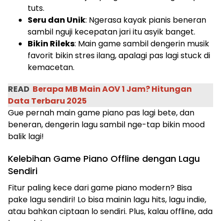
tuts.
Seru dan Unik
: Ngerasa kayak pianis beneran
sambil nguji kecepatan jari itu asyik banget.
Bikin Rileks
: Main game sambil dengerin musik
favorit bikin stres ilang, apalagi pas lagi stuck di
kemacetan.
READ
Berapa MB Main AOV 1 Jam? Hitungan
Data Terbaru 2025
Gue pernah main game piano pas lagi bete, dan
beneran, dengerin lagu sambil nge-tap bikin mood
balik lagi!
Kelebihan Game Piano Offline dengan Lagu
Sendiri
Fitur paling kece dari game piano modern? Bisa
pake lagu sendiri! Lo bisa mainin lagu hits, lagu indie,
atau bahkan ciptaan lo sendiri. Plus, kalau offline, ada