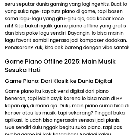
seru seputar dunia gaming yang lagi ngehits. Buat lo
yang suka nge-tap tuts piano di game, tapi bosen
sama lagu-lagu yang gitu-gitu aja, ada kabar kece
nih! Kita bakal ngulik game piano offline yang gratis
dan bisa pake lagu sendiri. Bayangin, lo bisa mainin
lagu favorit sambil ngerasa jadi komposer dadakan.
Penasaran? Yuk, kita cek bareng dengan vibe santai!
Game Piano Offline 2025: Main Musik
Sesuka Hati
Game Piano: Dari Klasik ke Dunia Digital
Game piano itu kayak versi digital dari piano
beneran, tapi lebih asyik karena lo bisa main di HP
kapan aja, di mana aja. Dulu, main piano cuma bisa di
konser atau les musik, tapi sekarang? Tinggal buka
aplikasi, lo udah bisa ngerasain sensasi jadi pianis.
Gue sendiri dulu nggak begitu suka piano, tapi pas
nyoba game ini, kok ketagihan! Apalagi kalau