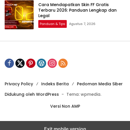
Cara Mendapatkan Skin FF Gratis
Terbaru 2026: Panduan Lengkap dan
Legal
Panduan & Tips
Agustus 7, 2026
Privacy Policy
Indeks Berita
Pedoman Media Siber
Didukung oleh WordPress
-
Tema: wpmedia.
Versi Non AMP
Exit mobile version