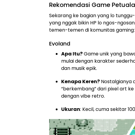
Rekomendasi Game Petualang
Sekarang ke bagian yang lo tunggu-
yang nggak bikin HP lo ngos-ngosan.
temen-temen di komunitas gaming:
Evoland
Apa Itu?
Game unik yang bawa l
mulai dengan karakter sederhan
dan musik epik.
Kenapa Keren?
Nostalgianya d
“berkembang” dari pixel art ke
dengan vibe retro.
Ukuran
: Kecil, cuma sekitar 10