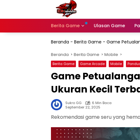
Langsung
ke
konten
Berita Game
Ulasan Game
Pa
Beranda
-
Berita Game
-
Game Petualang
Beranda
Berita Game
Mobile
Berita Game
Game Arcade
Mobile
Pandua
Game Petualangan
Ukuran Kecil Terb
Sukro GG
6 Min Baca
September 22, 2025
Rekomendasi game seru yang hema