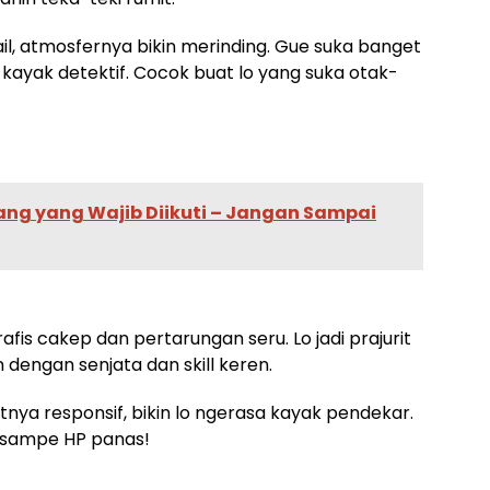
il, atmosfernya bikin merinding. Gue suka banget
kayak detektif. Cocok buat lo yang suka otak-
ang yang Wajib Diikuti – Jangan Sampai
fis cakep dan pertarungan seru. Lo jadi prajurit
dengan senjata dan skill keren.
ya responsif, bikin lo ngerasa kayak pendekar.
i sampe HP panas!