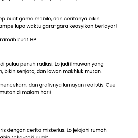
p buat game mobile, dan ceritanya bikin
ampe lupa waktu gara-gara keasyikan berlayar!
h ramah buat HP.
i pulau penuh radiasi. Lo jadi ilmuwan yang
, bikin senjata, dan lawan makhluk mutan.
encekam, dan grafisnya lumayan realistis. Gue
 mutan di malam hari!
s dengan cerita misterius. Lo jelajahi rumah
hin teka-teki rumit.