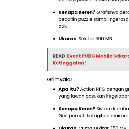
Kenapa Keren?
Grafisnya deta
pecahin puzzle sambil ngerasa 
atik.
Ukuran
: Sekitar 300 MB.
READ
Event PUBG Mobile Sekar
Ketinggalan!
Grimvalor
Apa Itu?
Action RPG dengan gra
yang lawan pasukan kegelapan 
Kenapa Keren?
Sistem kombatn
Gue pernah ketagihan main in
Ukuran
: Cuma sekitar 350 MB.