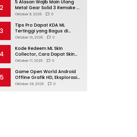
5 Alasan Wajib Main Ulang
2
Metal Gear Solid 3 Remake di
Tahun 2025
Oktober 8, 2025
0
Tips Pro Dapat KDA ML
3
Tertinggi yang Bagus di
Season Baru 2025 Nih!
Oktober 13, 2025
0
Kode Redeem ML Skin
4
Collector, Cara Dapat Skin
Keren Gratis Bulan Ini
Oktober 17, 2025
0
Game Open World Android
5
Offline Grafik HD, Eksplorasi
Dunia Tanpa Kuota
Oktober 29, 2025
0