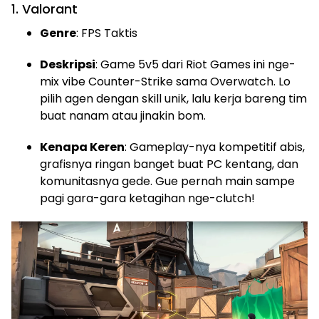
1. Valorant
Genre
: FPS Taktis
Deskripsi
: Game 5v5 dari Riot Games ini nge-
mix vibe Counter-Strike sama Overwatch. Lo
pilih agen dengan skill unik, lalu kerja bareng tim
buat nanam atau jinakin bom.
Kenapa Keren
: Gameplay-nya kompetitif abis,
grafisnya ringan banget buat PC kentang, dan
komunitasnya gede. Gue pernah main sampe
pagi gara-gara ketagihan nge-clutch!