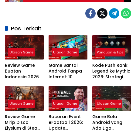
Pos Terkait
Ulasan Game
Ulasan Game
Panduan & Tips
Review Game
Game Santai
Kode Push Rank
Buatan
Android Tanpa
Legend ke Mythic
Indonesia 2026
Internet: 10
2026: Strategi
Inovasi
Rekomendasi
Meta dan
Developer Lokal
Teratas Tahun
Rahasia
2026
Winstreak
Terbaru
Ulasan Game
Ulasan Game
Ulasan Game
Review Game
Bocoran Event
Game Bola
Mirip Disco
eFootball 2026:
Android yang
Elysium di Steam:
Update
Ada Liga
7 Rekomendasi
Campaign
Indonesia: 7