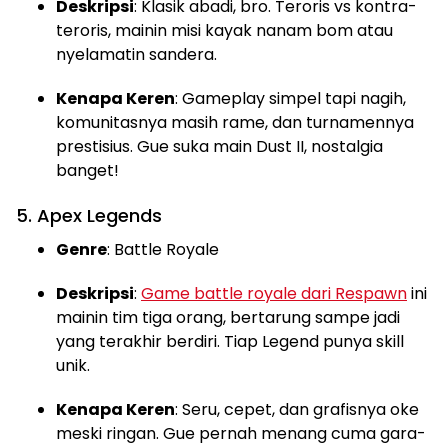
Deskripsi
: Klasik abadi, bro. Teroris vs kontra-
teroris, mainin misi kayak nanam bom atau
nyelamatin sandera.
Kenapa Keren
: Gameplay simpel tapi nagih,
komunitasnya masih rame, dan turnamennya
prestisius. Gue suka main Dust II, nostalgia
banget!
5. Apex Legends
Genre
: Battle Royale
Deskripsi
:
Game battle royale dari Respawn
ini
mainin tim tiga orang, bertarung sampe jadi
yang terakhir berdiri. Tiap Legend punya skill
unik.
Kenapa Keren
: Seru, cepet, dan grafisnya oke
meski ringan. Gue pernah menang cuma gara-