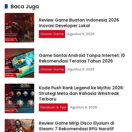
RPG Naratif
Terlengkap dan
Pilihan Terbaik
Baca Juga
Terbaik 2026
Jadwal
Review Game Buatan Indonesia 2026
Inovasi Developer Lokal
Ulasan Game
Agustus 8, 2026
Game Santai Android Tanpa Internet: 10
Rekomendasi Teratas Tahun 2026
Ulasan Game
Agustus 8, 2026
Kode Push Rank Legend ke Mythic 2026:
Strategi Meta dan Rahasia Winstreak
Terbaru
Panduan & Tips
Agustus 8, 2026
Review Game Mirip Disco Elysium di
Steam: 7 Rekomendasi RPG Naratif