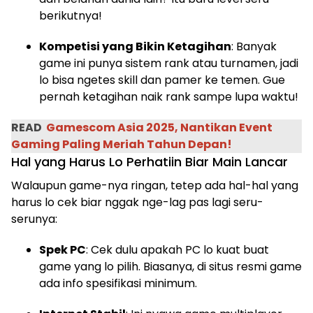
berikutnya!
Kompetisi yang Bikin Ketagihan
: Banyak
game ini punya sistem rank atau turnamen, jadi
lo bisa ngetes skill dan pamer ke temen. Gue
pernah ketagihan naik rank sampe lupa waktu!
READ
Gamescom Asia 2025, Nantikan Event
Gaming Paling Meriah Tahun Depan!
Hal yang Harus Lo Perhatiin Biar Main Lancar
Walaupun game-nya ringan, tetep ada hal-hal yang
harus lo cek biar nggak nge-lag pas lagi seru-
serunya:
Spek PC
: Cek dulu apakah PC lo kuat buat
game yang lo pilih. Biasanya, di situs resmi game
ada info spesifikasi minimum.