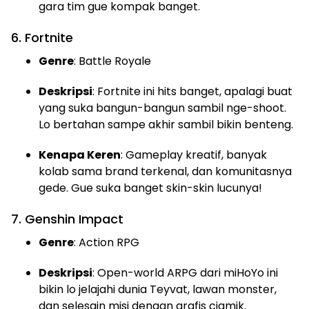
gara tim gue kompak banget.
6. Fortnite
Genre
: Battle Royale
Deskripsi
: Fortnite ini hits banget, apalagi buat
yang suka bangun-bangun sambil nge-shoot.
Lo bertahan sampe akhir sambil bikin benteng.
Kenapa Keren
: Gameplay kreatif, banyak
kolab sama brand terkenal, dan komunitasnya
gede. Gue suka banget skin-skin lucunya!
7. Genshin Impact
Genre
: Action RPG
Deskripsi
: Open-world ARPG dari miHoYo ini
bikin lo jelajahi dunia Teyvat, lawan monster,
dan selesain misi dengan grafis ciamik.