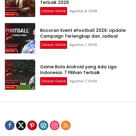
Terbaik 2026
Ulasan Game
Agustus 8, 2026
Bocoran Event eFootball 2026: Update
Campaign Terlengkap dan Jadwal
Ulasan Game
Agustus 7, 2026
Game Bola Android yang Ada Liga
Indonesia: 7 Pilihan Terbaik
Ulasan Game
Agustus 7, 2026