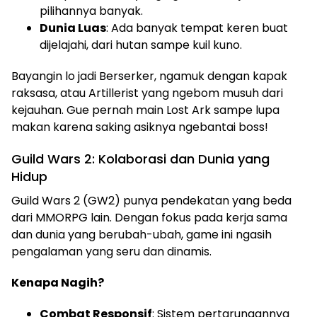
pilihannya banyak.
Dunia Luas
: Ada banyak tempat keren buat
dijelajahi, dari hutan sampe kuil kuno.
Bayangin lo jadi Berserker, ngamuk dengan kapak
raksasa, atau Artillerist yang ngebom musuh dari
kejauhan. Gue pernah main Lost Ark sampe lupa
makan karena saking asiknya ngebantai boss!
Guild Wars 2: Kolaborasi dan Dunia yang
Hidup
Guild Wars 2 (GW2) punya pendekatan yang beda
dari MMORPG lain. Dengan fokus pada kerja sama
dan dunia yang berubah-ubah, game ini ngasih
pengalaman yang seru dan dinamis.
Kenapa Nagih?
Combat Responsif
: Sistem pertarungannya