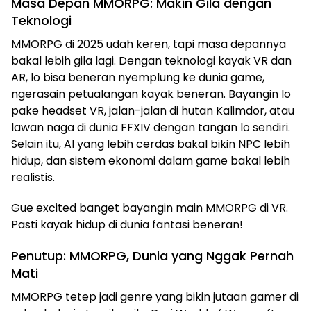
Masa Depan MMORPG: Makin Gila dengan
Teknologi
MMORPG di 2025 udah keren, tapi masa depannya
bakal lebih gila lagi. Dengan teknologi kayak VR dan
AR, lo bisa beneran nyemplung ke dunia game,
ngerasain petualangan kayak beneran. Bayangin lo
pake headset VR, jalan-jalan di hutan Kalimdor, atau
lawan naga di dunia FFXIV dengan tangan lo sendiri.
Selain itu, AI yang lebih cerdas bakal bikin NPC lebih
hidup, dan sistem ekonomi dalam game bakal lebih
realistis.
Gue excited banget bayangin main MMORPG di VR.
Pasti kayak hidup di dunia fantasi beneran!
Penutup: MMORPG, Dunia yang Nggak Pernah
Mati
MMORPG tetep jadi genre yang bikin jutaan gamer di