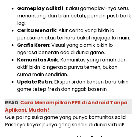
Gameplay Adiktif
: Kalau gameplay-nya seru,
menantang, dan bikin betah, pemain pasti balik
lagi.
Cerita Menarik
: Alur cerita yang bikin lo
penasaran atau terharu bakal ngejaga lo main.
Grafis Keren
: Visual yang ciamik bikin lo
ngerasa beneran ada di dunia game.
Komunitas Asik
: Komunitas yang ramah dan
aktif bikin lo ngerasa punya temen, bukan
cuma main sendirian.
Update Rutin
: Ekspansi dan konten baru bikin
game tetep fresh dan nggak bosenin.
READ
Cara Menampilkan FPS di Android Tanpa
Aplikasi, Mudah!
Gue paling suka game yang punya komunitas solid.
Rasanya kayak punya geng sendiri di dunia virtual!