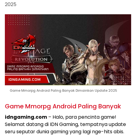
2025
Game Mmorpg Android Paling Banyak Dimainkan Update 2025
Game Mmorpg Android Paling Banyak
idngaming.com
– Halo, para pencinta game!
Selamat datang di IDN Gaming, tempatnya update
seru seputar dunia gaming yang lagi nge-hits abis.