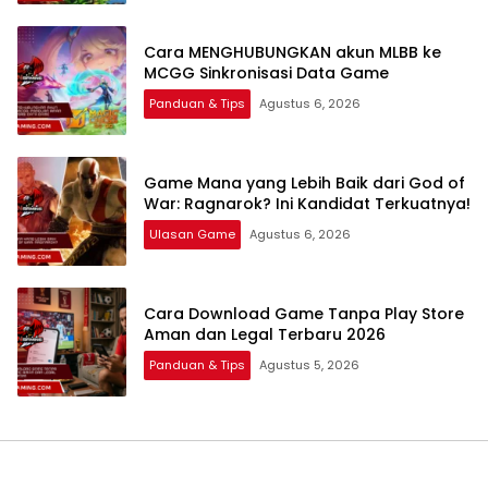
Cara MENGHUBUNGKAN akun MLBB ke
MCGG Sinkronisasi Data Game
Panduan & Tips
Agustus 6, 2026
Game Mana yang Lebih Baik dari God of
War: Ragnarok? Ini Kandidat Terkuatnya!
Ulasan Game
Agustus 6, 2026
Cara Download Game Tanpa Play Store
Aman dan Legal Terbaru 2026
Panduan & Tips
Agustus 5, 2026