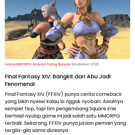
Game MMORPG Android Paling Banyak
Dimainkan 2025
Final Fantasy XIV: Bangkit dari Abu Jadi
Fenomenal
Final Fantasy XIV (FFXIV) punya cerita comeback
yang bikin nyesel kalau lo nggak nyobain. Awalnya
sempet flop, tapi tim pengembang Square Enix
berhasil nyulap game ini jadi salah satu MMORPG
terbaik. Sekarang, FFXIV punya jutaan pemain yang
tergila-gila sama dunianya.