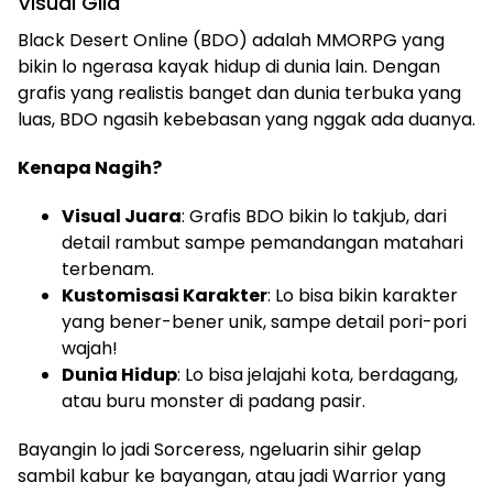
Visual Gila
Black Desert Online (BDO) adalah MMORPG yang
bikin lo ngerasa kayak hidup di dunia lain. Dengan
grafis yang realistis banget dan dunia terbuka yang
luas, BDO ngasih kebebasan yang nggak ada duanya.
Kenapa Nagih?
Visual Juara
: Grafis BDO bikin lo takjub, dari
detail rambut sampe pemandangan matahari
terbenam.
Kustomisasi Karakter
: Lo bisa bikin karakter
yang bener-bener unik, sampe detail pori-pori
wajah!
Dunia Hidup
: Lo bisa jelajahi kota, berdagang,
atau buru monster di padang pasir.
Bayangin lo jadi Sorceress, ngeluarin sihir gelap
sambil kabur ke bayangan, atau jadi Warrior yang