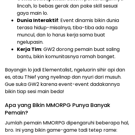
lincah, lo bebas gerak dan pake skill sesuai
gaya main lo.
Dunia Interaktif
: Event dinamis bikin dunia
terasa hidup-misalnya, tiba-tiba ada naga
muncul, dan lo harus kerja sama buat
ngelupasin.
Kerja Tim
: GW2 dorong pemain buat saling
bantu, bikin komunitasnya ramah banget.
Bayangin lo jadi Elementalist, ngeluarin sihir api dan
es, atau Thief yang nyelinap dan nyuri dari musuh.
Gue suka GW2 karena event-event dadakannya
bikin tiap sesi main beda!
Apa yang Bikin MMORPG Punya Banyak
Pemain?
Jumlah pemain MMORPG dipengaruhi beberapa hal,
bro. Ini yang bikin game-game tadi tetep rame: