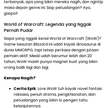
terbanyak, apa yang bikin mereka nagih, dan ngintip
masa depan genre ini. Siap petualangan? Ayo,
gaspol!
World of Warcraft: Legenda yang Nggak
Pernah Pudar
Siapa yang nggak kenal World of Warcraft (WoW)?
Game besutan Blizzard ini udah kayak dinosaurus di
dunia MMORPG, tapi tetep perkasa dengan jutaan
pemain aktif. Meski udah berumur lebih dari 20
tahun, WoW masih punya magnet kuat yang bikin
orang balik lagi dan lagi.
Kenapa Nagih?
Cerita Epik
: Lore WoW tuh kayak novel fantasi
raksasa, penuh drama, pengkhianatan, dan
petualangan yang bikin lo pengen tahu
kelanjutannya.