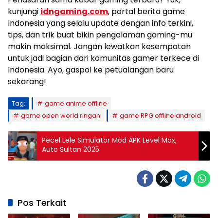
kunjungi
idngaming.com
, portal berita game
Indonesia yang selalu update dengan info terkini,
tips, dan trik buat bikin pengalaman gaming-mu
makin maksimal. Jangan lewatkan kesempatan
untuk jadi bagian dari komunitas gamer terkece di
Indonesia. Ayo, gaspol ke petualangan baru
sekarang!
Tag:
game anime offline
game open world ringan
game RPG offline android
Pecel Lele Simulator Mod APK Level Max,
Auto Sultan 2025
Pos Terkait