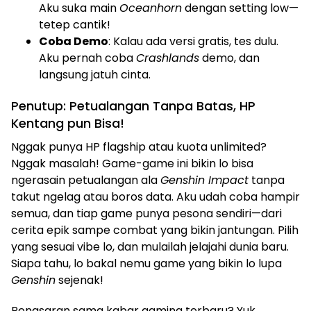
Aku suka main
Oceanhorn
dengan setting low—
tetep cantik!
Coba Demo
: Kalau ada versi gratis, tes dulu.
Aku pernah coba
Crashlands
demo, dan
langsung jatuh cinta.
Penutup: Petualangan Tanpa Batas, HP
Kentang pun Bisa!
Nggak punya HP flagship atau kuota unlimited?
Nggak masalah! Game-game ini bikin lo bisa
ngerasain petualangan ala
Genshin Impact
tanpa
takut ngelag atau boros data. Aku udah coba hampir
semua, dan tiap game punya pesona sendiri—dari
cerita epik sampe combat yang bikin jantungan. Pilih
yang sesuai vibe lo, dan mulailah jelajahi dunia baru.
Siapa tahu, lo bakal nemu game yang bikin lo lupa
Genshin
sejenak!
Penasaran sama kabar gaming terbaru? Yuk,