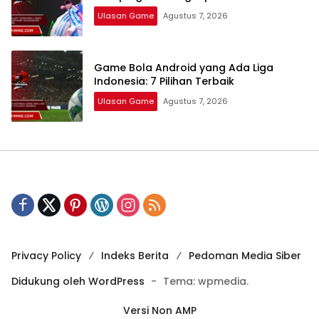
Ulasan Game
Agustus 7, 2026
Game Bola Android yang Ada Liga
Indonesia: 7 Pilihan Terbaik
Ulasan Game
Agustus 7, 2026
Privacy Policy
Indeks Berita
Pedoman Media Siber
Didukung oleh WordPress
-
Tema: wpmedia.
Versi Non AMP