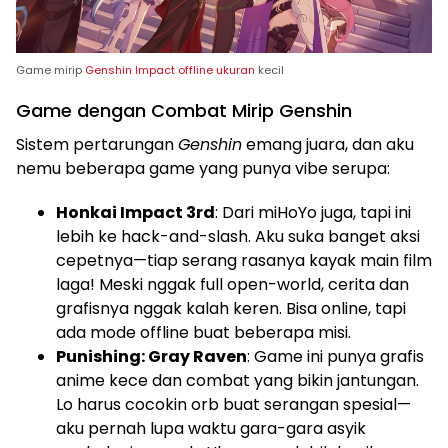
Game mirip
Genshin Impact offline ukuran
kecil
Game dengan Combat Mirip Genshin
Sistem pertarungan
Genshin
emang juara, dan aku
nemu beberapa game yang punya vibe serupa:
Honkai Impact 3rd
: Dari miHoYo juga, tapi ini
lebih ke hack-and-slash. Aku suka banget aksi
cepetnya—tiap serang rasanya kayak main film
laga! Meski nggak full open-world, cerita dan
grafisnya nggak kalah keren. Bisa online, tapi
ada mode offline buat beberapa misi.
Punishing: Gray Raven
: Game ini punya grafis
anime kece dan combat yang bikin jantungan.
Lo harus cocokin orb buat serangan spesial—
aku pernah lupa waktu gara-gara asyik