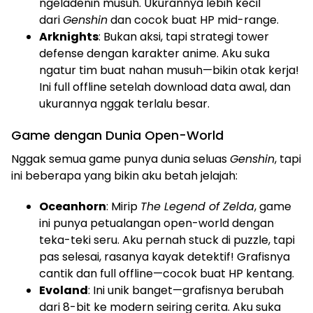
ngeladenin musuh. Ukurannya lebih kecil
dari
Genshin
dan cocok buat HP mid-range.
Arknights
: Bukan aksi, tapi strategi tower
defense dengan karakter anime. Aku suka
ngatur tim buat nahan musuh—bikin otak kerja!
Ini full offline setelah download data awal, dan
ukurannya nggak terlalu besar.
Game dengan Dunia Open-World
Nggak semua game punya dunia seluas
Genshin
, tapi
ini beberapa yang bikin aku betah jelajah:
Oceanhorn
: Mirip
The Legend of Zelda
, game
ini punya petualangan open-world dengan
teka-teki seru. Aku pernah stuck di puzzle, tapi
pas selesai, rasanya kayak detektif! Grafisnya
cantik dan full offline—cocok buat HP kentang.
Evoland
: Ini unik banget—grafisnya berubah
dari 8-bit ke modern seiring cerita. Aku suka