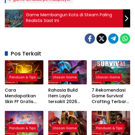
Game Membangun Kota di Steam Paling
Realistis Saat Ini
Pos Terkait
Panduan & Tips
Ulasan Game
Ulasan Game
Cara
Rahasia Build
7 Rekomendasi
Mendapatkan
Item Layla
Game Survival
Skin FF Gratis
tersakit 2026
Crafting Terbaru
Terbaru 2026:
Sekali Tembak
PC 2026: Mekanik
Panduan
mati Bikin Musuh
Realistis
Lengkap dan
Kena Mental
Legal
Panduan & Tips
Ulasan Game
Panduan & Tips