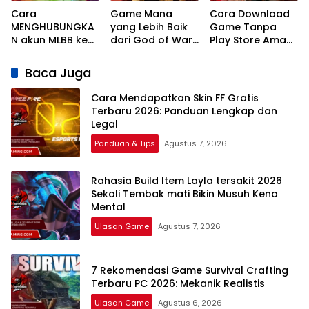
Cara
Game Mana
Cara Download
MENGHUBUNGKA
yang Lebih Baik
Game Tanpa
N akun MLBB ke
dari God of War:
Play Store Aman
MCGG
Ragnarok? Ini
dan Legal
Sinkronisasi Data
Kandidat
Terbaru 2026
Baca Juga
Game
Terkuatnya!
Cara Mendapatkan Skin FF Gratis
Terbaru 2026: Panduan Lengkap dan
Legal
Panduan & Tips
Agustus 7, 2026
Rahasia Build Item Layla tersakit 2026
Sekali Tembak mati Bikin Musuh Kena
Mental
Ulasan Game
Agustus 7, 2026
7 Rekomendasi Game Survival Crafting
Terbaru PC 2026: Mekanik Realistis
Ulasan Game
Agustus 6, 2026