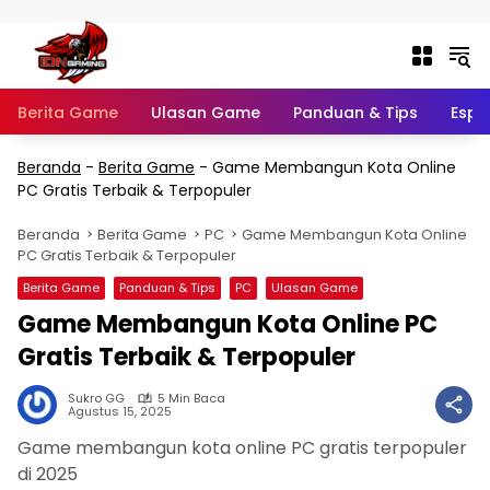
Langsung ke konten
Berita Game
Ulasan Game
Panduan & Tips
Espo
Beranda
-
Berita Game
-
Game Membangun Kota Online
PC Gratis Terbaik & Terpopuler
Beranda
Berita Game
PC
Game Membangun Kota Online
PC Gratis Terbaik & Terpopuler
Berita Game
Panduan & Tips
PC
Ulasan Game
Game Membangun Kota Online PC
Gratis Terbaik & Terpopuler
Sukro GG
5 Min Baca
Agustus 15, 2025
Game membangun kota online PC gratis terpopuler
di 2025