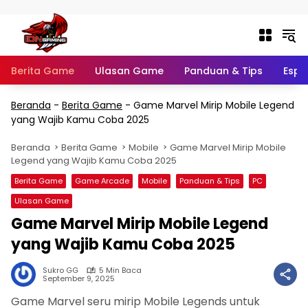
Langsung ke konten
Berita Game
Ulasan Game
Panduan & Tips
Espo
Beranda
-
Berita Game
-
Game Marvel Mirip Mobile Legend
yang Wajib Kamu Coba 2025
Beranda
Berita Game
Mobile
Game Marvel Mirip Mobile
Legend yang Wajib Kamu Coba 2025
Berita Game
Game Arcade
Mobile
Panduan & Tips
PC
Ulasan Game
Game Marvel Mirip Mobile Legend
yang Wajib Kamu Coba 2025
Sukro GG
5 Min Baca
September 9, 2025
Game Marvel seru mirip Mobile Legends untuk