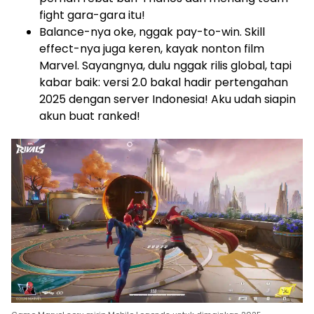
fight gara-gara itu!
Balance-nya oke, nggak pay-to-win. Skill
effect-nya juga keren, kayak nonton film
Marvel. Sayangnya, dulu nggak rilis global, tapi
kabar baik: versi 2.0 bakal hadir pertengahan
2025 dengan server Indonesia! Aku udah siapin
akun buat ranked!