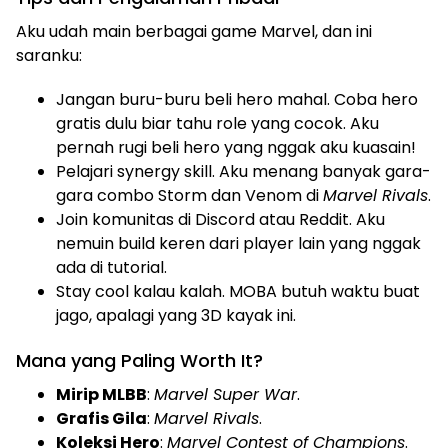
Aku udah main berbagai game Marvel, dan ini
saranku:
Jangan buru-buru beli hero mahal. Coba hero
gratis dulu biar tahu role yang cocok. Aku
pernah rugi beli hero yang nggak aku kuasain!
Pelajari synergy skill. Aku menang banyak gara-
gara combo Storm dan Venom di
Marvel Rivals
.
Join komunitas di Discord atau Reddit. Aku
nemuin build keren dari player lain yang nggak
ada di tutorial.
Stay cool kalau kalah. MOBA butuh waktu buat
jago, apalagi yang 3D kayak ini.
Mana yang Paling Worth It?
Mirip MLBB
:
Marvel Super War
.
Grafis Gila
:
Marvel Rivals
.
Koleksi Hero
:
Marvel Contest of Champions
.