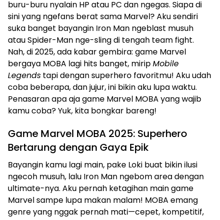
buru-buru nyalain HP atau PC dan ngegas. Siapa di
sini yang ngefans berat sama Marvel? Aku sendiri
suka banget bayangin Iron Man ngeblast musuh
atau Spider-Man nge-sling di tengah team fight.
Nah, di 2025, ada kabar gembira: game Marvel
bergaya MOBA lagi hits banget, mirip
Mobile
Legends
tapi dengan superhero favoritmu! Aku udah
coba beberapa, dan jujur, ini bikin aku lupa waktu.
Penasaran apa aja game Marvel MOBA yang wajib
kamu coba? Yuk, kita bongkar bareng!
Game Marvel MOBA 2025: Superhero
Bertarung dengan Gaya Epik
Bayangin kamu lagi main, pake Loki buat bikin ilusi
ngecoh musuh, lalu Iron Man ngebom area dengan
ultimate-nya. Aku pernah ketagihan main game
Marvel sampe lupa makan malam! MOBA emang
genre yang nggak pernah mati—cepet, kompetitif,