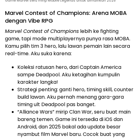
Game Marvel seru mirip Mobile Legends untuk dimainkan 2025
Marvel Contest of Champions: Arena MOBA
dengan Vibe RPG
Marvel Contest of Champions
lebih ke fighting
game, tapi mode multiplayernya punya rasa MOBA.
Kamu pilih tim 3 hero, lalu lawan pemain lain secara
real-time. Aku suka karena:
Koleksi ratusan hero, dari Captain America
sampe Deadpool. Aku ketagihan kumpulin
karakter langka!
Strategi penting: ganti hero, timing skill, counter
build lawan. Aku pernah menang gara-gara
timing ult Deadpool pas banget.
“Alliance Wars” mirip Clan War, seru buat main
bareng temen. Game ini tersedia di iOS dan
Android, dan 2025 bakal ada update besar
nyambut film Marvel baru. Cocok buat yang