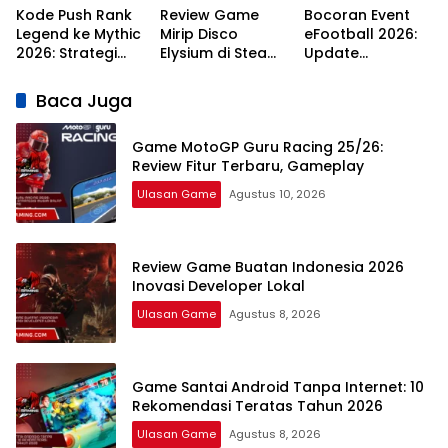
Kode Push Rank
Review Game
Bocoran Event
Legend ke Mythic
Mirip Disco
eFootball 2026:
2026: Strategi
Elysium di Steam:
Update
Meta dan
7 Rekomendasi
Campaign
Rahasia
RPG Naratif
Terlengkap dan
Baca Juga
Winstreak
Terbaik 2026
Jadwal
Terbaru
Game MotoGP Guru Racing 25/26:
Review Fitur Terbaru, Gameplay
Ulasan Game
Agustus 10, 2026
Review Game Buatan Indonesia 2026
Inovasi Developer Lokal
Ulasan Game
Agustus 8, 2026
Game Santai Android Tanpa Internet: 10
Rekomendasi Teratas Tahun 2026
Ulasan Game
Agustus 8, 2026