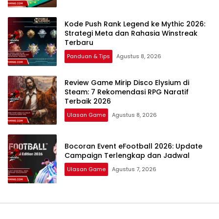
Kode Push Rank Legend ke Mythic 2026:
Strategi Meta dan Rahasia Winstreak
Terbaru
Panduan & Tips
Agustus 8, 2026
Review Game Mirip Disco Elysium di
Steam: 7 Rekomendasi RPG Naratif
Terbaik 2026
Ulasan Game
Agustus 8, 2026
Bocoran Event eFootball 2026: Update
Campaign Terlengkap dan Jadwal
Ulasan Game
Agustus 7, 2026