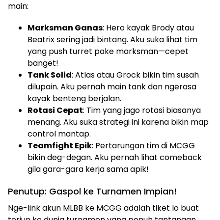
main:
Marksman Ganas
: Hero kayak Brody atau
Beatrix sering jadi bintang. Aku suka lihat tim
yang push turret pake marksman—cepet
banget!
Tank Solid
: Atlas atau Grock bikin tim susah
dilupain. Aku pernah main tank dan ngerasa
kayak benteng berjalan.
Rotasi Cepat
: Tim yang jago rotasi biasanya
menang. Aku suka strategi ini karena bikin map
control mantap.
Teamfight Epik
: Pertarungan tim di MCGG
bikin deg-degan. Aku pernah lihat comeback
gila gara-gara kerja sama apik!
Penutup: Gaspol ke Turnamen Impian!
Nge-link akun MLBB ke MCGG adalah tiket lo buat
terjun ke dunia turnamen yang penuh tantangan