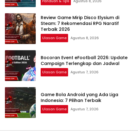
Panduan & Tips
Agustus 8, 2026
Review Game Mirip Disco Elysium di
Steam: 7 Rekomendasi RPG Naratif
Terbaik 2026
Ulasan Game
Agustus 8, 2026
Bocoran Event eFootball 2026: Update
Campaign Terlengkap dan Jadwal
Ulasan Game
Agustus 7, 2026
Game Bola Android yang Ada Liga
Indonesia: 7 Pilihan Terbaik
Ulasan Game
Agustus 7, 2026