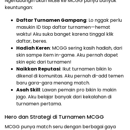
Ngehubungin akun MLBB ke MCGG punya banyak
keuntungan:
Daftar Turnamen Gampang
: Lo nggak perlu
masukin ID tiap daftar turnamen—hemat
waktu! Aku suka banget karena tinggal klik
daftar, beres.
Hadiah Keren
: MCGG sering kasih hadiah, dari
skin sampe item in-game. Aku pernah dapet
skin epic dari turnamen!
Naikkan Reputasi
: Ikut turnamen bikin lo
dikenal di komunitas. Aku pernah di-add temen
baru gara-gara menang match.
Asah Skill
: Lawan pemain pro bikin lo makin
jago. Aku belajar banyak dari kekalahan di
turnamen pertama.
Hero dan Strategi di Turnamen MCGG
MCGG punya match seru dengan berbagai gaya