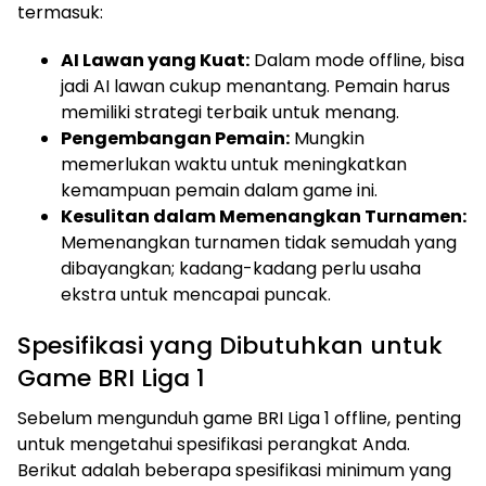
termasuk:
AI Lawan yang Kuat:
Dalam mode offline, bisa
jadi AI lawan cukup menantang. Pemain harus
memiliki strategi terbaik untuk menang.
Pengembangan Pemain:
Mungkin
memerlukan waktu untuk meningkatkan
kemampuan pemain dalam game ini.
Kesulitan dalam Memenangkan Turnamen:
Memenangkan turnamen tidak semudah yang
dibayangkan; kadang-kadang perlu usaha
ekstra untuk mencapai puncak.
Spesifikasi yang Dibutuhkan untuk
Game BRI Liga 1
Sebelum mengunduh game BRI Liga 1 offline, penting
untuk mengetahui spesifikasi perangkat Anda.
Berikut adalah beberapa spesifikasi minimum yang