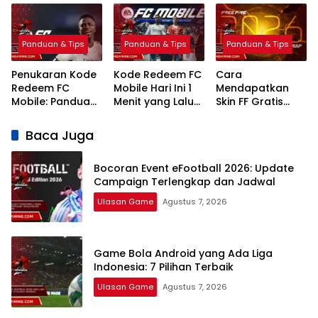
Terlengkap dan
Pilihan Terbaik
Terbaik Grafik
Jadwal
Realistis
Panduan & Tips
Panduan & Tips
Panduan & Tips
Penukaran Kode
Kode Redeem FC
Cara
Redeem FC
Mobile Hari Ini 1
Mendapatkan
Mobile: Panduan
Menit yang Lalu
Skin FF Gratis
Lengkap Terbaru
2026 Klaim
Terbaru 2026:
2026
Hadiah Gratis
Panduan
Baca Juga
Lengkap dan
Legal
Bocoran Event eFootball 2026: Update
Campaign Terlengkap dan Jadwal
Ulasan Game
Agustus 7, 2026
Game Bola Android yang Ada Liga
Indonesia: 7 Pilihan Terbaik
Ulasan Game
Agustus 7, 2026