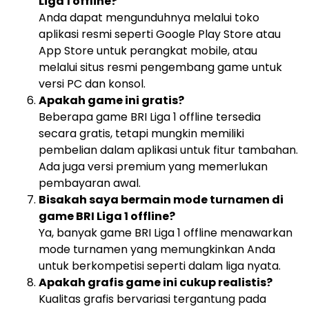
Liga 1 offline?
Anda dapat mengunduhnya melalui toko
aplikasi resmi seperti Google Play Store atau
App Store untuk perangkat mobile, atau
melalui situs resmi pengembang game untuk
versi PC dan konsol.
Apakah game ini gratis?
Beberapa game BRI Liga 1 offline tersedia
secara gratis, tetapi mungkin memiliki
pembelian dalam aplikasi untuk fitur tambahan.
Ada juga versi premium yang memerlukan
pembayaran awal.
Bisakah saya bermain mode turnamen di
game BRI Liga 1 offline?
Ya, banyak game BRI Liga 1 offline menawarkan
mode turnamen yang memungkinkan Anda
untuk berkompetisi seperti dalam liga nyata.
Apakah grafis game ini cukup realistis?
Kualitas grafis bervariasi tergantung pada