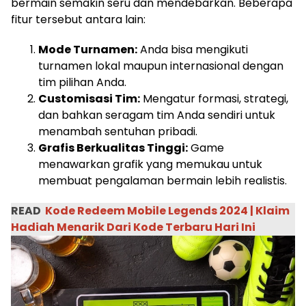
bermain semakin seru dan mendebarkan. Beberapa
fitur tersebut antara lain:
Mode Turnamen:
Anda bisa mengikuti
turnamen lokal maupun internasional dengan
tim pilihan Anda.
Customisasi Tim:
Mengatur formasi, strategi,
dan bahkan seragam tim Anda sendiri untuk
menambah sentuhan pribadi.
Grafis Berkualitas Tinggi:
Game
menawarkan grafik yang memukau untuk
membuat pengalaman bermain lebih realistis.
READ
Kode Redeem Mobile Legends 2024 | Klaim
Hadiah Menarik Dari Kode Terbaru Hari Ini