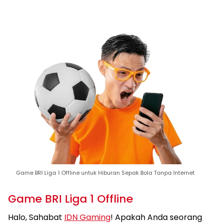
Game BRI Liga 1 Offline untuk Hiburan Sepak Bola Tanpa Internet
Game BRI Liga 1 Offline
Halo, Sahabat
IDN Gaming
! Apakah Anda seorang