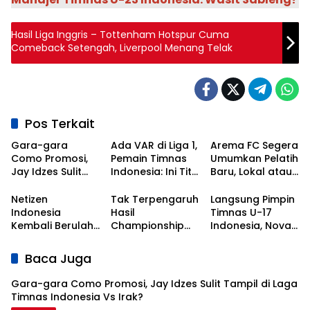
Hasil Liga Inggris – Tottenham Hotspur Cuma
Comeback Setengah, Liverpool Menang Telak
Pos Terkait
Gara-gara
Ada VAR di Liga 1,
Arema FC Segera
Como Promosi,
Pemain Timnas
Umumkan Pelatih
Jay Idzes Sulit
Indonesia: Ini Titik
Baru, Lokal atau
Tampil di Laga
Awal
Asing?
Timnas
Kebangkitan
Netizen
Tak Terpengaruh
Langsung Pimpin
Indonesia Vs
Sepak Bola
Indonesia
Hasil
Timnas U-17
Irak?
Nasional!
Kembali Berulah,
Championship
Indonesia, Nova
Kali Ini Serbu Klub
Series, Persib Beri
Arianto
Asal Korea
Sinyal
Dapatkan Kisi-
Baca Juga
Selatan
Perpanujang
kisi dari Shin Tae-
Kontrak Bojan
yong
Gara-gara Como Promosi, Jay Idzes Sulit Tampil di Laga
Hodak
Timnas Indonesia Vs Irak?