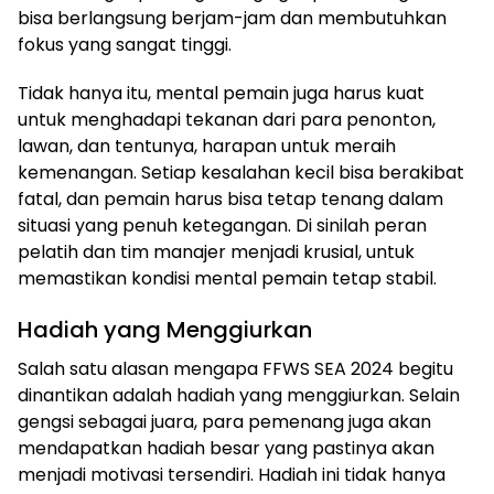
bisa berlangsung berjam-jam dan membutuhkan
fokus yang sangat tinggi.
Tidak hanya itu, mental pemain juga harus kuat
untuk menghadapi tekanan dari para penonton,
lawan, dan tentunya, harapan untuk meraih
kemenangan. Setiap kesalahan kecil bisa berakibat
fatal, dan pemain harus bisa tetap tenang dalam
situasi yang penuh ketegangan. Di sinilah peran
pelatih dan tim manajer menjadi krusial, untuk
memastikan kondisi mental pemain tetap stabil.
Hadiah yang Menggiurkan
Salah satu alasan mengapa FFWS SEA 2024 begitu
dinantikan adalah hadiah yang menggiurkan. Selain
gengsi sebagai juara, para pemenang juga akan
mendapatkan hadiah besar yang pastinya akan
menjadi motivasi tersendiri. Hadiah ini tidak hanya