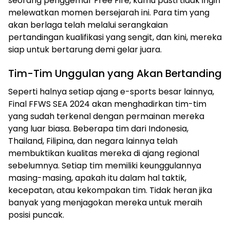
seorang penggemar Free Fire, kamu pasti tidak ingin
melewatkan momen bersejarah ini. Para tim yang
akan berlaga telah melalui serangkaian
pertandingan kualifikasi yang sengit, dan kini, mereka
siap untuk bertarung demi gelar juara.
Tim-Tim Unggulan yang Akan Bertanding
Seperti halnya setiap ajang e-sports besar lainnya,
Final FFWS SEA 2024 akan menghadirkan tim-tim
yang sudah terkenal dengan permainan mereka
yang luar biasa. Beberapa tim dari Indonesia,
Thailand, Filipina, dan negara lainnya telah
membuktikan kualitas mereka di ajang regional
sebelumnya. Setiap tim memiliki keunggulannya
masing-masing, apakah itu dalam hal taktik,
kecepatan, atau kekompakan tim. Tidak heran jika
banyak yang menjagokan mereka untuk meraih
posisi puncak.