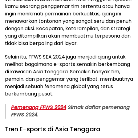
kamu seorang penggemar tim tertentu atau hanya
ingin menikmati permainan berkualitas, ajang ini
menawarkan tontonan yang sangat seru dan penuh
dengan aksi. Kecepatan, keterampilan, dan strategi
yang ditampilkan akan membuatmu terpesona dan
tidak bisa berpaling dari layar.
Selain itu, FFWS SEA 2024 juga menjadi ajang untuk
melihat bagaimana e-sports semakin berkembang
di kawasan Asia Tenggara. Semakin banyak tim,
pemain, dan penggemar yang terlibat, membuatnya
menjadi sebuah fenomena global yang terus
berkembang pesat.
Pemenang FFWS 2024
Simak daftar pemenang
FFWS 2024.
Tren E-sports di Asia Tenggara