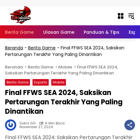
Langsung ke konten
Berita Game
Ulasan Game
Panduan & Tips
Espo
Beranda
-
Berita Game
-
Final FFWS SEA 2024, Saksikan
Pertarungan Terakhir Yang Paling Dinantikan
Beranda
Berita Game
Mobile
Final FFWS SEA 2024,
Saksikan Pertarungan Terakhir Yang Paling Dinantikan
Berita Game
Esports
Mobile
Final FFWS SEA 2024, Saksikan
Pertarungan Terakhir Yang Paling
Dinantikan
Sukro GG
6 Min Baca
November 27, 2024
Final FFWS SEA 2024: Saksikan Pertarungan Terakhir