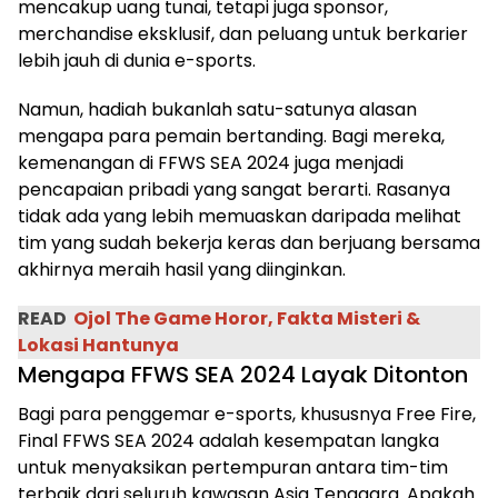
mencakup uang tunai, tetapi juga sponsor,
merchandise eksklusif, dan peluang untuk berkarier
lebih jauh di dunia e-sports.
Namun, hadiah bukanlah satu-satunya alasan
mengapa para pemain bertanding. Bagi mereka,
kemenangan di FFWS SEA 2024 juga menjadi
pencapaian pribadi yang sangat berarti. Rasanya
tidak ada yang lebih memuaskan daripada melihat
tim yang sudah bekerja keras dan berjuang bersama
akhirnya meraih hasil yang diinginkan.
READ
Ojol The Game Horor, Fakta Misteri &
Lokasi Hantunya
Mengapa FFWS SEA 2024 Layak Ditonton
Bagi para penggemar e-sports, khususnya Free Fire,
Final FFWS SEA 2024 adalah kesempatan langka
untuk menyaksikan pertempuran antara tim-tim
terbaik dari seluruh kawasan Asia Tenggara. Apakah