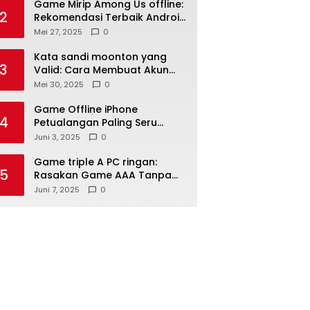
Game Mirip Among Us offline:
2
Rekomendasi Terbaik Android
& PC Seru
Mei 27, 2025
0
Kata sandi moonton yang
3
Valid: Cara Membuat Akun
Lebih Aman
Mei 30, 2025
0
Game Offline iPhone
4
Petualangan Paling Seru
Tahun Ini
Juni 3, 2025
0
Game triple A PC ringan:
5
Rasakan Game AAA Tanpa
Kendala
Juni 7, 2025
0