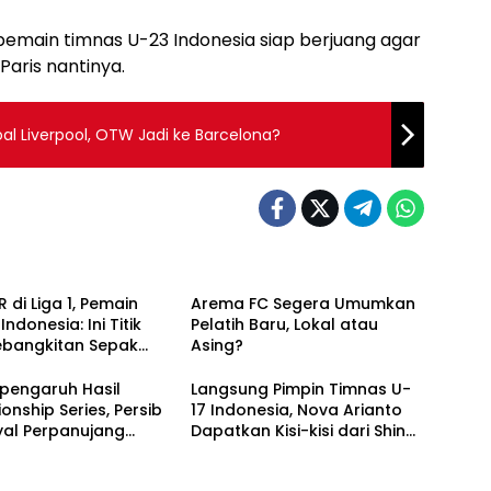
emain timnas U-23 Indonesia siap berjuang agar
Paris nantinya.
l Liverpool, OTW Jadi ke Barcelona?
 di Liga 1, Pemain
Arema FC Segera Umumkan
ndonesia: Ini Titik
Pelatih Baru, Lokal atau
ebangkitan Sepak
Asing?
sional!
pengaruh Hasil
Langsung Pimpin Timnas U-
nship Series, Persib
17 Indonesia, Nova Arianto
nyal Perpanujang
Dapatkan Kisi-kisi dari Shin
k Bojan Hodak
Tae-yong