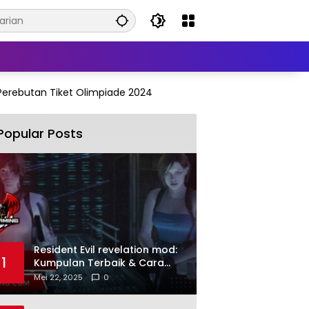
 Perebutan Tiket Olimpiade 2024
Popular Posts
Resident Evil revelation mod:
1
Kumpulan Terbaik & Cara
Pasang PC
Mei 22, 2025
0