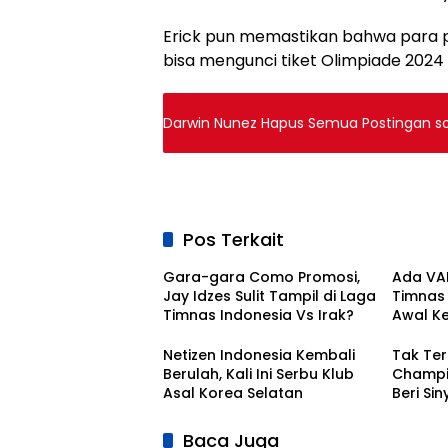
Erick pun memastikan bahwa para p
bisa mengunci tiket Olimpiade 2024 
Darwin Nunez Hapus Semua Postingan soa
Pos Terkait
Gara-gara Como Promosi,
Ada VAR
Jay Idzes Sulit Tampil di Laga
Timnas I
Timnas Indonesia Vs Irak?
Awal K
Bola Na
Netizen Indonesia Kembali
Tak Ter
Berulah, Kali Ini Serbu Klub
Champio
Asal Korea Selatan
Beri Si
Kontra
Baca Juga