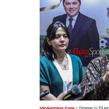
IdnGaming.Com
– Timnas U-23 Ind