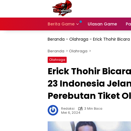
Langsung
ke
konten
Berita Game
Ulasan Game
Pa
Beranda
-
Olahraga
-
Erick Thohir Bica
Beranda
Olahraga
Olahraga
Erick Thohir Bica
23 Indonesia Jel
Perebutan Tiket O
Redaksi
3 Min Baca
Mei 6, 2024