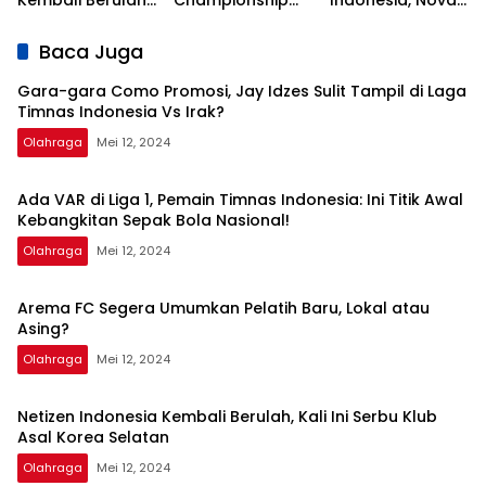
Kembali Berulah,
Championship
Indonesia, Nova
Kali Ini Serbu Klub
Series, Persib Beri
Arianto
Asal Korea
Sinyal
Dapatkan Kisi-
Baca Juga
Selatan
Perpanujang
kisi dari Shin Tae-
Kontrak Bojan
yong
Gara-gara Como Promosi, Jay Idzes Sulit Tampil di Laga
Hodak
Timnas Indonesia Vs Irak?
Olahraga
Mei 12, 2024
Ada VAR di Liga 1, Pemain Timnas Indonesia: Ini Titik Awal
Kebangkitan Sepak Bola Nasional!
Olahraga
Mei 12, 2024
Arema FC Segera Umumkan Pelatih Baru, Lokal atau
Asing?
Olahraga
Mei 12, 2024
Netizen Indonesia Kembali Berulah, Kali Ini Serbu Klub
Asal Korea Selatan
Olahraga
Mei 12, 2024