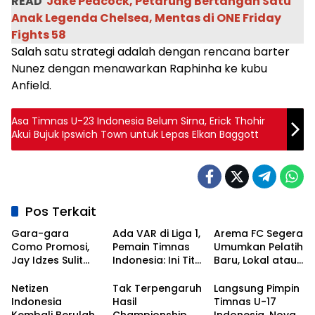
READ
Jake Peacock, Petarung Bertangan Satu
Anak Legenda Chelsea, Mentas di ONE Friday
Fights 58
Salah satu strategi adalah dengan rencana barter
Nunez dengan menawarkan Raphinha ke kubu
Anfield.
Asa Timnas U-23 Indonesia Belum Sirna, Erick Thohir
Akui Bujuk Ipswich Town untuk Lepas Elkan Baggott
Pos Terkait
Gara-gara
Ada VAR di Liga 1,
Arema FC Segera
Como Promosi,
Pemain Timnas
Umumkan Pelatih
Jay Idzes Sulit
Indonesia: Ini Titik
Baru, Lokal atau
Tampil di Laga
Awal
Asing?
Timnas
Kebangkitan
Netizen
Tak Terpengaruh
Langsung Pimpin
Indonesia Vs
Sepak Bola
Indonesia
Hasil
Timnas U-17
Irak?
Nasional!