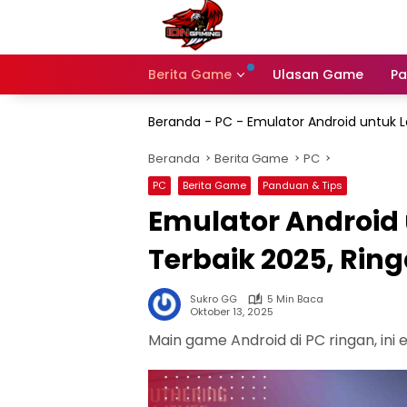
Langsung
ke
konten
Berita Game
Ulasan Game
Pa
Beranda
-
PC
-
Emulator Android untuk 
Beranda
Berita Game
PC
PC
Berita Game
Panduan & Tips
Emulator Android
Terbaik 2025, Rin
Sukro GG
5 Min Baca
Oktober 13, 2025
Main game Android di PC ringan, ini 