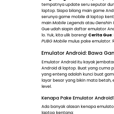
tempatnya update seru seputar duni
laptop. Siapa bilang main game Andr
serunya game mobile di laptop kent
main
Mobile Legends
atau
Genshin 
Gue udah siapin daftar emulator An
lo. Yuk, kita ulik bareng!
Cerita Gue
:
PUBG Mobile
mulus pake emulator. R
Emulator Android: Bawa Gam
Emulator Android itu kayak jembatan 
Android di laptop. Buat yang cuma
yang enteng adalah kunci buat gami
layar besar yang bikin mata betah, 
level.
Kenapa Pake Emulator Android
Ada banyak alasan kenapa emulator 
laptop kentang: