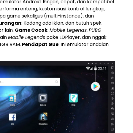
 emulator Android. Ringan, cepat, dan kompatibel
Performa enteng, kustomisasi kontrol lengkap,
a game sekaligus (multi-instance), dan
urangan
: Kadang ada iklan, dan butuh spek
r lain.
Game Cocok
:
Mobile Legends
,
PUBG
main
Mobile Legends
pake LDPlayer, dan nggak
 4GB RAM.
Pendapat Gue
: Ini emulator andalan