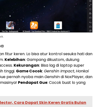
ik.
sa
dan fitur keren. Lo bisa atur kontrol sesuka hati dan
em.
Kelebihan
: Gampang dikustom, dukung
access.
Kekurangan
: Bisa lag di laptop super
h tinggi.
Game Cocok
:
Genshin Impact
,
Honkai
 Gue pernah nyoba main
Genshin
di NoxPlayer, dan
imasinya!
Pendapat Gue
: Cocok buat lo yang
ector, Cara Dapat Skin Keren Gratis Bulan