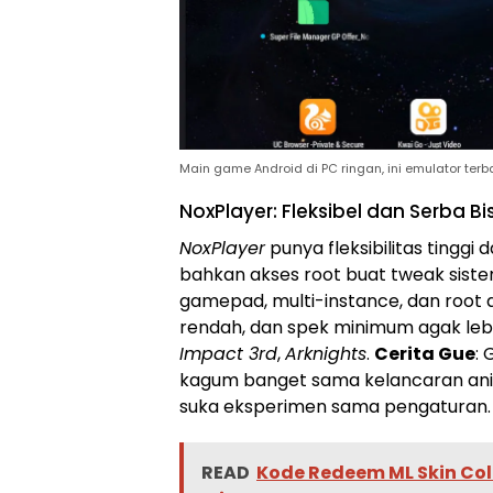
Main game Android di PC ringan, ini emulator terba
NoxPlayer: Fleksibel dan Serba Bi
NoxPlayer
punya fleksibilitas tinggi 
bahkan akses root buat tweak sist
gamepad, multi-instance, dan root 
rendah, dan spek minimum agak lebi
Impact 3rd
,
Arknights
.
Cerita Gue
:
kagum banget sama kelancaran an
suka eksperimen sama pengaturan.
READ
Kode Redeem ML Skin Coll