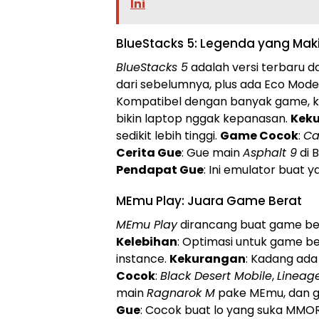
Ini
BlueStacks 5: Legenda yang Mak
BlueStacks 5
adalah versi terbaru da
dari sebelumnya, plus ada Eco Mod
Kompatibel dengan banyak game, k
bikin laptop nggak kepanasan.
Kek
sedikit lebih tinggi.
Game Cocok
:
Ca
Cerita Gue
: Gue main
Asphalt 9
di 
Pendapat Gue
: Ini emulator buat 
MEmu Play: Juara Game Berat
MEmu Play
dirancang buat game bera
Kelebihan
: Optimasi untuk game be
instance.
Kekurangan
: Kadang ada 
Cocok
:
Black Desert Mobile
,
Lineage
main
Ragnarok M
pake MEmu, dan gri
Gue
: Cocok buat lo yang suka MMO