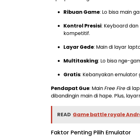
Ribuan Game
: Lo bisa main 
Kontrol Presisi
: Keyboard dan 
kompetitif.
Layar Gede
: Main di layar lapt
Multitasking
: Lo bisa nge-ga
Gratis
: Kebanyakan emulator 
Pendapat Gue
: Main
Free Fire
di la
dibandingin main di hape. Plus, lay
READ
Game battle royale Andro
Faktor Penting Pilih Emulator