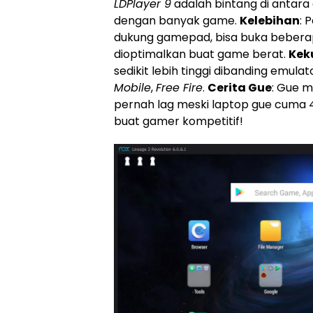
LDPlayer 9
adalah bintang di antara
dengan banyak game.
Kelebihan
: 
dukung gamepad, bisa buka beberap
dioptimalkan buat game berat.
Kek
sedikit lebih tinggi dibanding emulato
Mobile
,
Free Fire
.
Cerita Gue
: Gue 
pernah lag meski laptop gue cuma
buat gamer kompetitif!