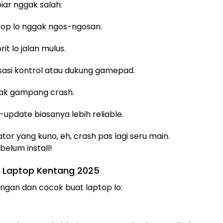
biar nggak salah:
ptop lo nggak ngos-ngosan.
rit lo jalan mulus.
isasi kontrol atau dukung gamepad.
ggak gampang crash.
i-update biasanya lebih reliable.
or yang kuno, eh, crash pas lagi seru main.
belum install!
k Laptop Kentang 2025
ingan dan cocok buat laptop lo: