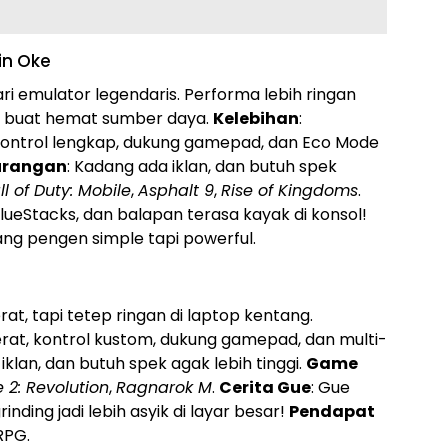
in Oke
ri emulator legendaris. Performa lebih ringan
e buat hemat sumber daya.
Kelebihan
:
ontrol lengkap, dukung gamepad, dan Eco Mode
urangan
: Kadang ada iklan, dan butuh spek
ll of Duty: Mobile
,
Asphalt 9
,
Rise of Kingdoms
.
BlueStacks, dan balapan terasa kayak di konsol!
yang pengen simple tapi powerful.
t, tapi tetep ringan di laptop kentang.
rat, kontrol kustom, dukung gamepad, dan multi-
iklan, dan butuh spek agak lebih tinggi.
Game
 2: Revolution
,
Ragnarok M
.
Cerita Gue
: Gue
nding jadi lebih asyik di layar besar!
Pendapat
RPG.