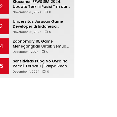
Klasemen FFWS SEA 2024:
2
Update Terkini Posisi Tim dari
Asia Tenggara
November 20, 2024
0
Universitas Jurusan Game
3
Developer di Indonesia
dengan Reputasi Baik
November 26, 2024
0
Zoonomaly 10, Game
4
Menegangkan Untuk Semua
Pecinta Horor
Desember 1, 2024
0
Sensitivitas Pubg No Gyro No
5
Recoil Terbaru | Tanpa Recoil
Untuk Headshot Lebih Mudah!
Desember 4, 2024
0