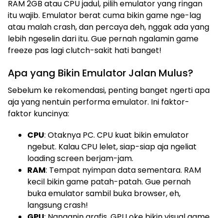
RAM 2GB atau CPU jadul, pilih emulator yang ringan
itu wajib. Emulator berat cuma bikin game nge-lag
atau malah crash, dan percaya deh, nggak ada yang
lebih ngeselin dari itu. Gue pernah ngalamin game
freeze pas lagi clutch-sakit hati banget!
Apa yang Bikin Emulator Jalan Mulus?
Sebelum ke rekomendasi, penting banget ngerti apa
aja yang nentuin performa emulator. Ini faktor-
faktor kuncinya:
CPU
: Otaknya PC. CPU kuat bikin emulator
ngebut. Kalau CPU lelet, siap-siap aja ngeliat
loading screen berjam-jam.
RAM
: Tempat nyimpan data sementara. RAM
kecil bikin game patah-patah. Gue pernah
buka emulator sambil buka browser, eh,
langsung crash!
GPU
: Nanganin grafis. GPU oke bikin visual game