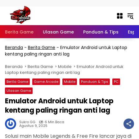
Langsung ke konten
Berita Game
Ulasan Game
Panduan & Tips
Espo
Beranda
-
Berita Game
-
Emulator Android untuk Laptop
kentang paling ringan anti lag
Beranda
Berita Game
Mobile
Emulator Android untuk
Laptop kentang paling ringan anti lag
Berita Game
Game Arcade
Mobile
Panduan & Tips
PC
Ulasan Game
Emulator Android untuk Laptop
kentang paling ringan anti lag
Sukro GG
6 Min Baca
Agustus 9, 2025
Solusi main Mobile Legends & Free Fire lancar jaya di