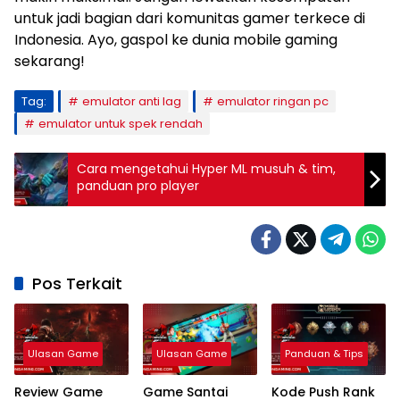
untuk jadi bagian dari komunitas gamer terkece di
Indonesia. Ayo, gaspol ke dunia mobile gaming
sekarang!
Tag:
emulator anti lag
emulator ringan pc
emulator untuk spek rendah
Cara mengetahui Hyper ML musuh & tim,
panduan pro player
Pos Terkait
Ulasan Game
Ulasan Game
Panduan & Tips
Review Game
Game Santai
Kode Push Rank