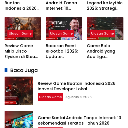
Buatan
Android Tanpa
Legend ke Mythic
Indonesia 2026
Internet: 10
2026: Strategi
Inovasi
Rekomendasi
Meta dan
Developer Lokal
Teratas Tahun
Rahasia
2026
Winstreak
Terbaru
Ulasan Game
Ulasan Game
Ulasan Game
Review Game
Bocoran Event
Game Bola
Mirip Disco
eFootball 2026:
Android yang
Elysium di Steam:
Update
Ada Liga
7 Rekomendasi
Campaign
Indonesia: 7
RPG Naratif
Terlengkap dan
Pilihan Terbaik
Baca Juga
Terbaik 2026
Jadwal
Review Game Buatan Indonesia 2026
Inovasi Developer Lokal
Ulasan Game
Agustus 8, 2026
Game Santai Android Tanpa Internet: 10
Rekomendasi Teratas Tahun 2026