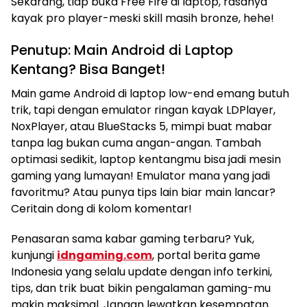
Sekarang, tiap buka Free Fire di laptop, rasanya
kayak pro player-meski skill masih bronze, hehe!
Penutup: Main Android di Laptop
Kentang? Bisa Banget!
Main game Android di laptop low-end emang butuh
trik, tapi dengan emulator ringan kayak LDPlayer,
NoxPlayer, atau BlueStacks 5, mimpi buat mabar
tanpa lag bukan cuma angan-angan. Tambah
optimasi sedikit, laptop kentangmu bisa jadi mesin
gaming yang lumayan! Emulator mana yang jadi
favoritmu? Atau punya tips lain biar main lancar?
Ceritain dong di kolom komentar!
Penasaran sama kabar gaming terbaru? Yuk,
kunjungi
idngaming.com
, portal berita game
Indonesia yang selalu update dengan info terkini,
tips, dan trik buat bikin pengalaman gaming-mu
makin maksimal. Jangan lewatkan kesempatan