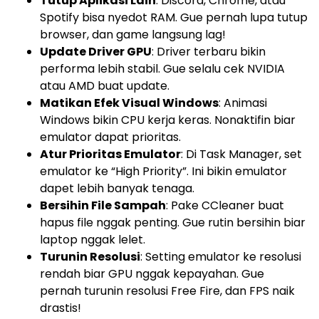
Tutup Aplikasi Lain
: Discord, Chrome, atau
Spotify bisa nyedot RAM. Gue pernah lupa tutup
browser, dan game langsung lag!
Update Driver GPU
: Driver terbaru bikin
performa lebih stabil. Gue selalu cek NVIDIA
atau AMD buat update.
Matikan Efek Visual Windows
: Animasi
Windows bikin CPU kerja keras. Nonaktifin biar
emulator dapat prioritas.
Atur Prioritas Emulator
: Di Task Manager, set
emulator ke “High Priority”. Ini bikin emulator
dapet lebih banyak tenaga.
Bersihin File Sampah
: Pake CCleaner buat
hapus file nggak penting. Gue rutin bersihin biar
laptop nggak lelet.
Turunin Resolusi
: Setting emulator ke resolusi
rendah biar GPU nggak kepayahan. Gue
pernah turunin resolusi Free Fire, dan FPS naik
drastis!