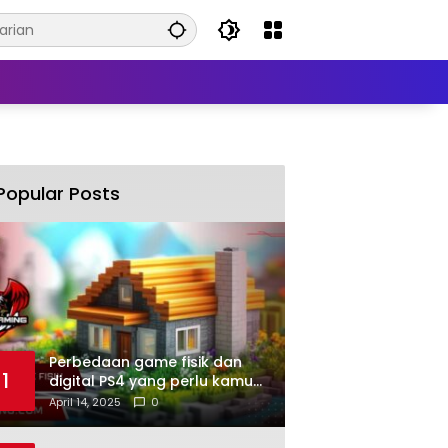
Popular Posts
Perbedaan game fisik dan
1
digital PS4 yang perlu kamu
tahu
April 14, 2025
0