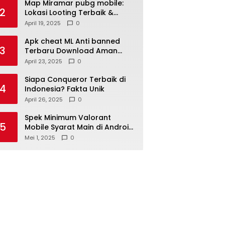
Map Miramar pubg mobile:
2
Lokasi Looting Terbaik &
Strategi Menang
April 19, 2025
0
Apk cheat ML Anti banned
3
Terbaru Download Aman
Work 100% Fitur Lengkap
April 23, 2025
0
Siapa Conqueror Terbaik di
4
Indonesia? Fakta Unik
April 26, 2025
0
Spek Minimum Valorant
5
Mobile Syarat Main di Android
& iOS Update
Mei 1, 2025
0