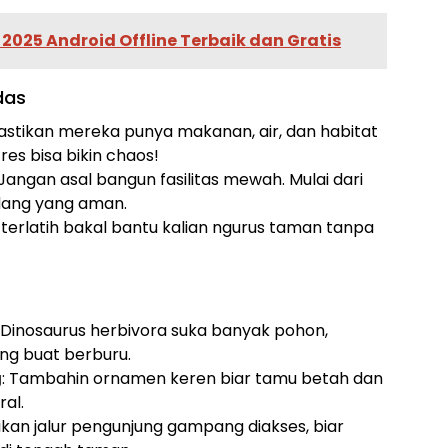
025 Android Offline Terbaik dan Gratis
das
Pastikan mereka punya makanan, air, dan habitat
res bisa bikin chaos!
 Jangan asal bangun fasilitas mewah. Mulai dari
ndang yang aman.
g terlatih bakal bantu kalian ngurus taman tanpa
: Dinosaurus herbivora suka banyak pohon,
ng buat berburu.
g
: Tambahin ornamen keren biar tamu betah dan
ral.
tikan jalur pengunjung gampang diakses, biar