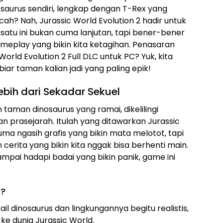
aurus sendiri, lengkap dengan T-Rex yang
h? Nah, Jurassic World Evolution 2 hadir untuk
satu ini bukan cuma lanjutan, tapi bener-bener
ameplay yang bikin kita ketagihan. Penasaran
rld Evolution 2 Full DLC untuk PC? Yuk, kita
iar taman kalian jadi yang paling epik!
Lebih dari Sekadar Sekuel
ah taman dinosaurus yang ramai, dikelilingi
 prasejarah. Itulah yang ditawarkan Jurassic
uma ngasih grafis yang bikin mata melotot, tapi
cerita yang bikin kita nggak bisa berhenti main.
mpai hadapi badai yang bikin panik, game ini
l?
tail dinosaurus dan lingkungannya begitu realistis,
e dunia Jurassic World.