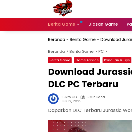
Langsung
ke
konten
Berita Game
Ulasan Game
Pa
Beranda
-
Berita Game
-
Download Jurass
Beranda
Berita Game
PC
Berita Game
Game Arcade
Panduan & Tips
Download Jurassic 
DLC PC Terbaru
Sukro GG
5 Min Baca
Juli 12, 2025
Dapatkan DLC Terbaru Jurassic Worl