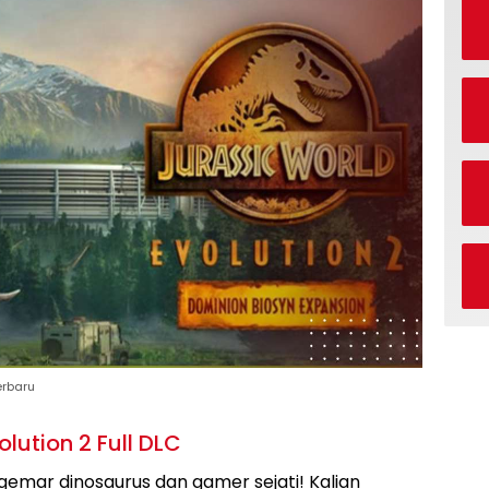
erbaru
lution 2 Full DLC
gemar dinosaurus dan gamer sejati! Kalian