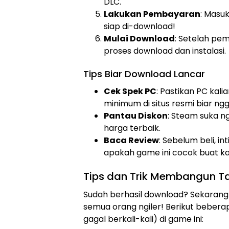
DLC.
Lakukan Pembayaran
: Masu
siap di-download!
Mulai Download
: Setelah pe
proses download dan instalasi.
Tips Biar Download Lancar
Cek Spek PC
: Pastikan PC kali
minimum di situs resmi biar ng
Pantau Diskon
: Steam suka ng
harga terbaik.
Baca Review
: Sebelum beli, i
apakah game ini cocok buat kal
Tips dan Trik Membangun T
Sudah berhasil download? Sekarang 
semua orang ngiler! Berikut bebera
gagal berkali-kali) di game ini: