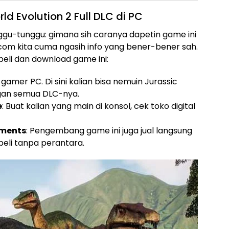
d Evolution 2 Full DLC di PC
ggu-tunggu: gimana sih caranya dapetin game ini
.com kita cuma ngasih info yang bener-bener sah.
beli dan download game ini:
gamer PC. Di sini kalian bisa nemuin Jurassic
ngan semua DLC-nya.
e
: Buat kalian yang main di konsol, cek toko digital
pments
: Pengembang game ini juga jual langsung
a beli tanpa perantara.