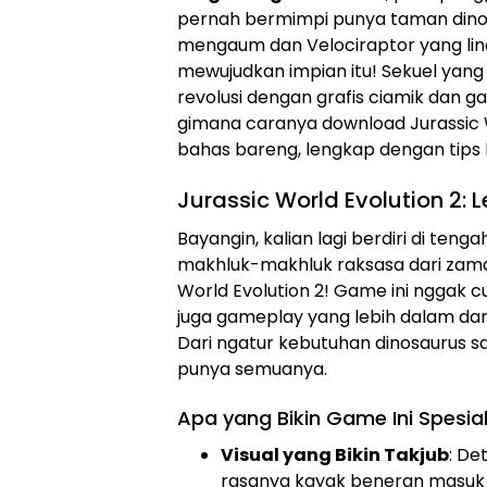
pernah bermimpi punya taman dinos
mengaum dan Velociraptor yang linca
mewujudkan impian itu! Sekuel yang 
revolusi dengan grafis ciamik dan g
gimana caranya download Jurassic Wo
bahas bareng, lengkap dengan tips b
Jurassic World Evolution 2: 
Bayangin, kalian lagi berdiri di teng
makhluk-makhluk raksasa dari zaman
World Evolution 2! Game ini nggak c
juga gameplay yang lebih dalam dan 
Dari ngatur kebutuhan dinosaurus sa
punya semuanya.
Apa yang Bikin Game Ini Spesia
Visual yang Bikin Takjub
: De
rasanya kayak beneran masuk k