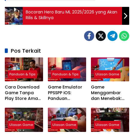
Bocoran Hero Baru ML 2025/2026 yang Akan
Rilis & Skillnya
Pos Terkait
Panduan & Tips
Panduan & Tips
Ulasan Game
Cara Download
Game Emulator
Game
Game Tanpa
PPSSPP iOS:
Menggambar
Play Store Aman
Panduan
dan Menebak:
dan Legal
Lengkap Setting
Panduan Strategi
Terbaru 2026
Terbaik 2026
Platform Terbaik
2026
Ulasan Game
Ulasan Game
Ulasan Game