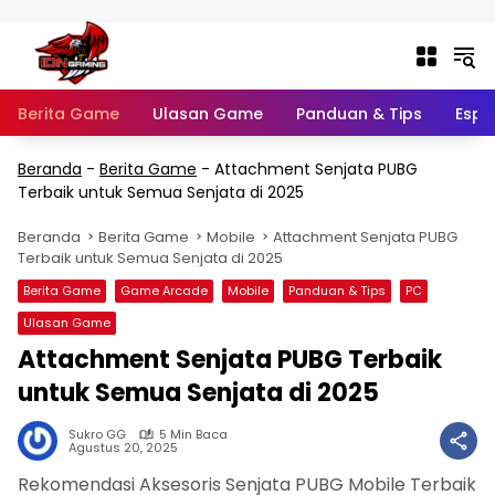
Langsung ke konten
Berita Game
Ulasan Game
Panduan & Tips
Espo
Beranda
-
Berita Game
-
Attachment Senjata PUBG
Terbaik untuk Semua Senjata di 2025
Beranda
Berita Game
Mobile
Attachment Senjata PUBG
Terbaik untuk Semua Senjata di 2025
Berita Game
Game Arcade
Mobile
Panduan & Tips
PC
Ulasan Game
Attachment Senjata PUBG Terbaik
untuk Semua Senjata di 2025
Sukro GG
5 Min Baca
Agustus 20, 2025
Rekomendasi Aksesoris Senjata PUBG Mobile Terbaik