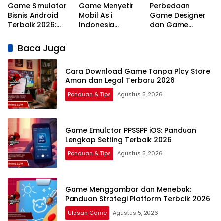
Game Simulator
Game Menyetir
Perbedaan
Bisnis Android
Mobil Asli
Game Designer
Terbaik 2026:
Indonesia
dan Game
Panduan Strategi
Android Terbaik
Programmer:
Usaha
2026 Paling
Panduan
Baca Juga
Realistis
Lengkap Karir,
Gaji, dan Skill
Cara Download Game Tanpa Play Store
2026
Aman dan Legal Terbaru 2026
Panduan & Tips
Agustus 5, 2026
Game Emulator PPSSPP iOS: Panduan
Lengkap Setting Terbaik 2026
Panduan & Tips
Agustus 5, 2026
Game Menggambar dan Menebak:
Panduan Strategi Platform Terbaik 2026
Ulasan Game
Agustus 5, 2026