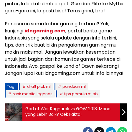
pintar, lo bakal climb cepet. Gue dari Elite ke Mythic
gara-gara ini, lo pasti bisa! Terus grind, bro!
Penasaran sama kabar gaming terbaru? Yuk,
kunjungi
idngaming.com
, portal berita game
Indonesia yang selalu update dengan info terkini,
tips, dan trik buat bikin pengalaman gaming-mu
makin maksimal. Jangan lewatkan kesempatan
untuk jadi bagian dari komunitas gamer terkece di
Indonesia. Ayo, gaspol ke Land of Dawn sekarang!
Jangan lupa ikuti idngaming.com untuk info lainnya!
Tag:
draft pick ml
panduan ml
rank mobile legends
tips pemula mlbb
God of War Ragnarok vs GOW 2018: Mana
yang Lebih Baik? Cek Fakta!