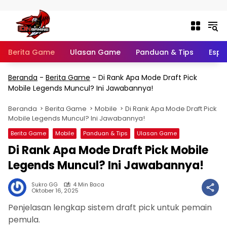
Langsung ke konten
Berita Game
Ulasan Game
Panduan & Tips
Espo
Beranda
-
Berita Game
-
Di Rank Apa Mode Draft Pick
Mobile Legends Muncul? Ini Jawabannya!
Beranda
Berita Game
Mobile
Di Rank Apa Mode Draft Pick
Mobile Legends Muncul? Ini Jawabannya!
Berita Game
Mobile
Panduan & Tips
Ulasan Game
Di Rank Apa Mode Draft Pick Mobile
Legends Muncul? Ini Jawabannya!
Sukro GG
4 Min Baca
Oktober 16, 2025
Penjelasan lengkap sistem draft pick untuk pemain
pemula.