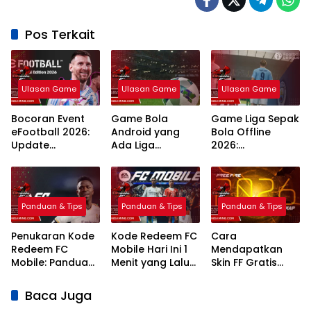
Pos Terkait
Ulasan Game
Ulasan Game
Ulasan Game
Bocoran Event
Game Bola
Game Liga Sepak
eFootball 2026:
Android yang
Bola Offline
Update
Ada Liga
2026:
Campaign
Indonesia: 7
Rekomendasi
Terlengkap dan
Pilihan Terbaik
Terbaik Grafik
Jadwal
Realistis
Panduan & Tips
Panduan & Tips
Panduan & Tips
Penukaran Kode
Kode Redeem FC
Cara
Redeem FC
Mobile Hari Ini 1
Mendapatkan
Mobile: Panduan
Menit yang Lalu
Skin FF Gratis
Lengkap Terbaru
2026 Klaim
Terbaru 2026:
2026
Hadiah Gratis
Panduan
Baca Juga
Lengkap dan