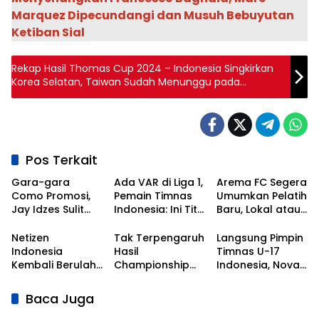
Marquez Dipecundangi dan Musuh Bebuyutan
Ketiban Sial
Rekap Hasil Thomas Cup 2024 – Indonesia Singkirkan
Korea Selatan, Taiwan Sudah Menunggu pada
Semifinal
Pos Terkait
Gara-gara
Ada VAR di Liga 1,
Arema FC Segera
Como Promosi,
Pemain Timnas
Umumkan Pelatih
Jay Idzes Sulit
Indonesia: Ini Titik
Baru, Lokal atau
Tampil di Laga
Awal
Asing?
Timnas
Kebangkitan
Netizen
Tak Terpengaruh
Langsung Pimpin
Indonesia Vs
Sepak Bola
Indonesia
Hasil
Timnas U-17
Irak?
Nasional!
Kembali Berulah,
Championship
Indonesia, Nova
Kali Ini Serbu Klub
Series, Persib Beri
Arianto
Asal Korea
Sinyal
Dapatkan Kisi-
Baca Juga
Selatan
Perpanujang
kisi dari Shin Tae-