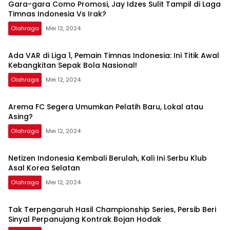
Kontrak Bojan
yong
Gara-gara Como Promosi, Jay Idzes Sulit Tampil di Laga
Hodak
Timnas Indonesia Vs Irak?
Olahraga
Mei 12, 2024
Ada VAR di Liga 1, Pemain Timnas Indonesia: Ini Titik Awal
Kebangkitan Sepak Bola Nasional!
Olahraga
Mei 12, 2024
Arema FC Segera Umumkan Pelatih Baru, Lokal atau
Asing?
Olahraga
Mei 12, 2024
Netizen Indonesia Kembali Berulah, Kali Ini Serbu Klub
Asal Korea Selatan
Olahraga
Mei 12, 2024
Tak Terpengaruh Hasil Championship Series, Persib Beri
Sinyal Perpanujang Kontrak Bojan Hodak