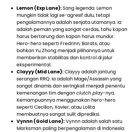
Lemon (Exp Lane):
Sang legenda. Lemon
mungkin tidak lagi se-agresif dulu, tetapi
pengalamannya adalah senjata utamanya. Ia
adalah pemain yang sangat cerdas, tahu kapan
harus bertarung dan kapan harus mundur.
Hero-hero seperti Fredrinn, Barats, atau
bahkan Yu Zhong menjadi pilihannya untuk
memberikan stabilitas dan kontrol di jalur
eksperimental.
Clayyy (Mid Lane):
Clayyy adalah jantung
serangan RRQ. Ia adalah Mage/Assassin yang
sangat dinamis dan seringkali menjadi penentu
kemenangan tim dengan
clutch play
-nya.
Kemampuannya menggunakan hero-hero
seperti Cecilion, Xavier, atau Lolita
membuatnya sangat sulit diprediksi.
Vynnn (Gold Lane):
Vynnn adalah salah satu
Marksman paling berpengalaman di Indonesia.