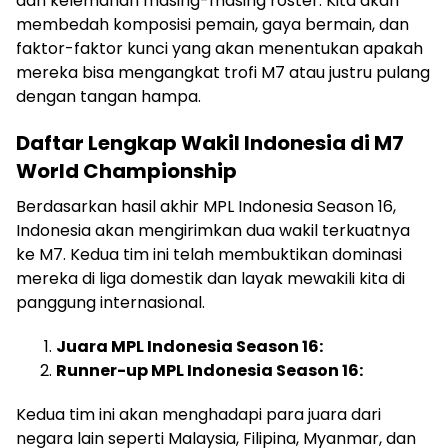
dan kelemahan masing-masing roster. Kita akan
membedah komposisi pemain, gaya bermain, dan
faktor-faktor kunci yang akan menentukan apakah
mereka bisa mengangkat trofi M7 atau justru pulang
dengan tangan hampa.
Daftar Lengkap Wakil Indonesia di M7
World Championship
Berdasarkan hasil akhir MPL Indonesia Season 16,
Indonesia akan mengirimkan dua wakil terkuatnya
ke M7. Kedua tim ini telah membuktikan dominasi
mereka di liga domestik dan layak mewakili kita di
panggung internasional.
Juara MPL Indonesia Season 16:
Runner-up MPL Indonesia Season 16:
Kedua tim ini akan menghadapi para juara dari
negara lain seperti Malaysia, Filipina, Myanmar, dan