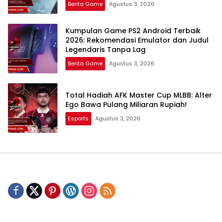
Berita Game
Agustus 3, 2026
Kumpulan Game PS2 Android Terbaik
2026: Rekomendasi Emulator dan Judul
Legendaris Tanpa Lag
Berita Game
Agustus 3, 2026
Total Hadiah AFK Master Cup MLBB: Alter
Ego Bawa Pulang Miliaran Rupiah!
Esports
Agustus 3, 2026