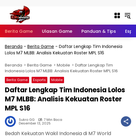
Langsung ke konten
Berita Game
Ulasan Game
Panduan & Tips
Espo
Beranda
-
Berita Game
-
Daftar Lengkap Tim Indonesia
Lolos M7 MLBB: Analisis Kekuatan Roster MPL S16
Beranda
Berita Game
Mobile
Daftar Lengkap Tim
Indonesia Lolos M7 MLBB: Analisis Kekuatan Roster MPL S16
Berita Game
Esports
Mobile
Daftar Lengkap Tim Indonesia Lolos
M7 MLBB: Analisis Kekuatan Roster
MPL S16
Sukro GG
7 Min Baca
Desember 13, 2025
Bedah Kekuatan Wakil Indonesia di M7 World