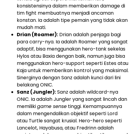
konsistensinya dalam memberikan damage di
tim fight membuatnya menjadi ancaman
konstan. Ia adalah tipe pemain yang tidak akan
mudah mati.
Drian (Roamer):
Drian adalah penjaga bagi
para carry-nya. Ia adalah Roamer yang sangat
adaptif, bisa menggunakan hero-tank sekelas
Hylos atau Baxia dengan baik, namun juga bisa
menggunakan hero-support seperti Estes atau
Kaja untuk memberikan kontrol yang maksimal.
Sinerginya dengan Sanz adalah kunci dari lini
belakang ONIC.
Sanz (Jungler):
Sanz adalah wildcard-nya
ONIC. Ia adalah Jungler yang sangat lincah dan
memiliki
game sense
tinggi. Kemampuannya
dalam mengendalikan objektif seperti Lord
atau Turtle sangat krusial. Hero-hero seperti
Lancelot, Hayabusa, atau Fredrinn adalah