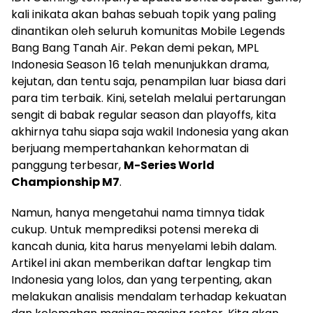
kali inikata akan bahas sebuah topik yang paling
dinantikan oleh seluruh komunitas Mobile Legends
Bang Bang Tanah Air. Pekan demi pekan, MPL
Indonesia Season 16 telah menunjukkan drama,
kejutan, dan tentu saja, penampilan luar biasa dari
para tim terbaik. Kini, setelah melalui pertarungan
sengit di babak regular season dan playoffs, kita
akhirnya tahu siapa saja wakil Indonesia yang akan
berjuang mempertahankan kehormatan di
panggung terbesar,
M-Series World
Championship M7
.
Namun, hanya mengetahui nama timnya tidak
cukup. Untuk memprediksi potensi mereka di
kancah dunia, kita harus menyelami lebih dalam.
Artikel ini akan memberikan daftar lengkap tim
Indonesia yang lolos, dan yang terpenting, akan
melakukan analisis mendalam terhadap kekuatan