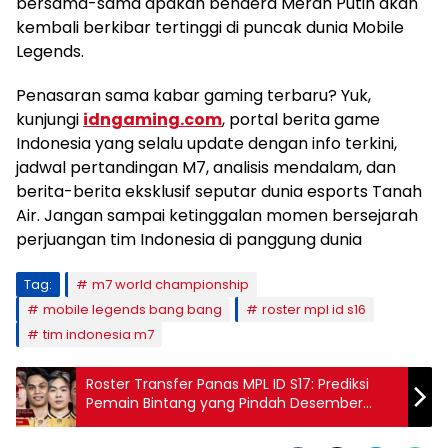
bersama-sama apakah bendera Merah Putih akan
kembali berkibar tertinggi di puncak dunia Mobile
Legends.
Penasaran sama kabar gaming terbaru? Yuk,
kunjungi
idngaming.com
, portal berita game
Indonesia yang selalu update dengan info terkini,
jadwal pertandingan M7, analisis mendalam, dan
berita-berita eksklusif seputar dunia esports Tanah
Air. Jangan sampai ketinggalan momen bersejarah
perjuangan tim Indonesia di panggung dunia
Tag:
m7 world championship
mobile legends bang bang
roster mpl id s16
tim indonesia m7
Roster Transfer Panas MPL ID S17: Prediksi
Pemain Bintang yang Pindah Desember
2025