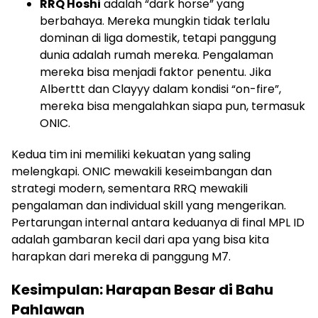
RRQ Hoshi
adalah “dark horse” yang
berbahaya. Mereka mungkin tidak terlalu
dominan di liga domestik, tetapi panggung
dunia adalah rumah mereka. Pengalaman
mereka bisa menjadi faktor penentu. Jika
Alberttt dan Clayyy dalam kondisi “on-fire”,
mereka bisa mengalahkan siapa pun, termasuk
ONIC.
Kedua tim ini memiliki kekuatan yang saling
melengkapi. ONIC mewakili keseimbangan dan
strategi modern, sementara RRQ mewakili
pengalaman dan individual skill yang mengerikan.
Pertarungan internal antara keduanya di final MPL ID
adalah gambaran kecil dari apa yang bisa kita
harapkan dari mereka di panggung M7.
Kesimpulan: Harapan Besar di Bahu
Pahlawan