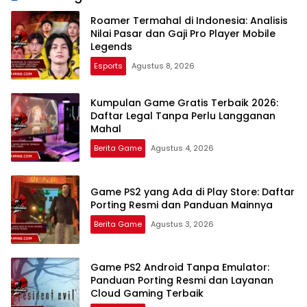
Layanan Cloud
Judul Legendaris
Gaming Terbaik
Tanpa Lag
Roamer Termahal di Indonesia: Analisis
Nilai Pasar dan Gaji Pro Player Mobile
Legends
Esports
Agustus 8, 2026
Kumpulan Game Gratis Terbaik 2026:
Daftar Legal Tanpa Perlu Langganan
Mahal
Berita Game
Agustus 4, 2026
Game PS2 yang Ada di Play Store: Daftar
Porting Resmi dan Panduan Mainnya
Berita Game
Agustus 3, 2026
Game PS2 Android Tanpa Emulator:
Panduan Porting Resmi dan Layanan
Cloud Gaming Terbaik