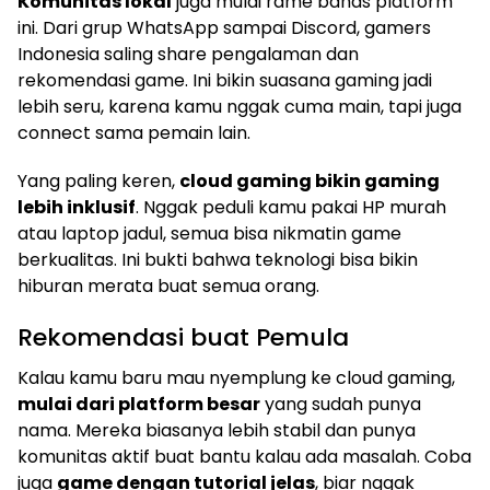
Komunitas lokal
juga mulai rame bahas platform
ini. Dari grup WhatsApp sampai Discord, gamers
Indonesia saling share pengalaman dan
rekomendasi game. Ini bikin suasana gaming jadi
lebih seru, karena kamu nggak cuma main, tapi juga
connect sama pemain lain.
Yang paling keren,
cloud gaming bikin gaming
lebih inklusif
. Nggak peduli kamu pakai HP murah
atau laptop jadul, semua bisa nikmatin game
berkualitas. Ini bukti bahwa teknologi bisa bikin
hiburan merata buat semua orang.
Rekomendasi buat Pemula
Kalau kamu baru mau nyemplung ke cloud gaming,
mulai dari platform besar
yang sudah punya
nama. Mereka biasanya lebih stabil dan punya
komunitas aktif buat bantu kalau ada masalah. Coba
juga
game dengan tutorial jelas
, biar nggak