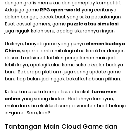
dengan grafis memukau dan gameplay kompetitif.
Ada juga game
RPG open-world
yang ceritanya
dalam banget, cocok buat yang suka petualangan.
Buat casual gamers, game
puzzle atau simulasi
juga nggak kalah seru, apalagi ukurannya ringan.
Uniknya, banyak game yang punya
elemen budaya
China
, seperti cerita mitologi atau karakter dengan
desain tradisional. Ini bikin pengalaman main jadi
lebih kaya, apalagi kalau kamu suka eksplor budaya
baru. Beberapa platform juga sering update game
baru tiap bulan, jadi nggak bakal kehabisan pilihan.
Kalau kamu suka kompetisi, coba ikut
turnamen
online
yang sering diadain. Hadiahnya lumayan,
mulai dari skin eksklusif sampai voucher buat belanja
in-game. Seru, kan?
Tantangan Main Cloud Game dan