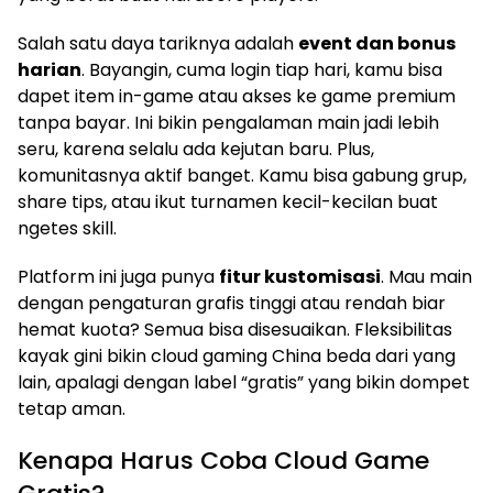
Salah satu daya tariknya adalah
event dan bonus
harian
. Bayangin, cuma login tiap hari, kamu bisa
dapet item in-game atau akses ke game premium
tanpa bayar. Ini bikin pengalaman main jadi lebih
seru, karena selalu ada kejutan baru. Plus,
komunitasnya aktif banget. Kamu bisa gabung grup,
share tips, atau ikut turnamen kecil-kecilan buat
ngetes skill.
Platform ini juga punya
fitur kustomisasi
. Mau main
dengan pengaturan grafis tinggi atau rendah biar
hemat kuota? Semua bisa disesuaikan. Fleksibilitas
kayak gini bikin cloud gaming China beda dari yang
lain, apalagi dengan label “gratis” yang bikin dompet
tetap aman.
Kenapa Harus Coba Cloud Game