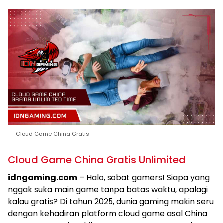
Cloud Game China Gratis
Cloud Game China Gratis Unlimited
idngaming.com
– Halo, sobat gamers! Siapa yang
nggak suka main game tanpa batas waktu, apalagi
kalau gratis? Di tahun 2025, dunia gaming makin seru
dengan kehadiran platform cloud game asal China