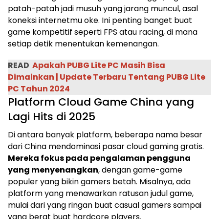
patah-patah jadi musuh yang jarang muncul, asal
koneksi internetmu oke. Ini penting banget buat
game kompetitif seperti FPS atau racing, di mana
setiap detik menentukan kemenangan.
READ
Apakah PUBG Lite PC Masih Bisa
Dimainkan | Update Terbaru Tentang PUBG Lite
PC Tahun 2024
Platform Cloud Game China yang
Lagi Hits di 2025
Di antara banyak platform, beberapa nama besar
dari China mendominasi pasar cloud gaming gratis.
Mereka fokus pada pengalaman pengguna
yang menyenangkan
, dengan game-game
populer yang bikin gamers betah. Misalnya, ada
platform yang menawarkan ratusan judul game,
mulai dari yang ringan buat casual gamers sampai
yang berat buat hardcore players.