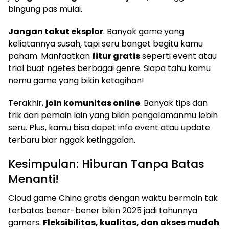
bingung pas mulai.
Jangan takut eksplor
. Banyak game yang
keliatannya susah, tapi seru banget begitu kamu
paham. Manfaatkan
fitur gratis
seperti event atau
trial buat ngetes berbagai genre. Siapa tahu kamu
nemu game yang bikin ketagihan!
Terakhir,
join komunitas online
. Banyak tips dan
trik dari pemain lain yang bikin pengalamanmu lebih
seru. Plus, kamu bisa dapet info event atau update
terbaru biar nggak ketinggalan.
Kesimpulan: Hiburan Tanpa Batas
Menanti!
Cloud game China gratis dengan waktu bermain tak
terbatas bener-bener bikin 2025 jadi tahunnya
gamers.
Fleksibilitas, kualitas, dan akses mudah