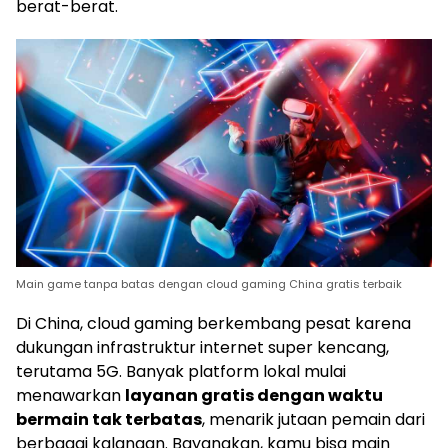
berat-berat.
Main game tanpa batas dengan cloud gaming China gratis terbaik
Di China, cloud gaming berkembang pesat karena
dukungan infrastruktur internet super kencang,
terutama 5G. Banyak platform lokal mulai
menawarkan
layanan gratis dengan waktu
bermain tak terbatas
, menarik jutaan pemain dari
berbagai kalangan. Bayangkan, kamu bisa main