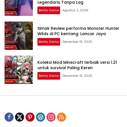
Legendaris Tanpa Lag
Berita Game
Agustus 3, 2026
Simak Review performa Monster Hunter
Wilds di PC kentang: Lancar Jaya
Berita Game
Desember 15, 2025
Koleksi Mod Minecraft terbaik versi 1.21
untuk survival Paling Keren
Berita Game
Desember 15, 2025